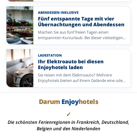
oder einer anderen organisierten Exkursion.
Ideal, wenn Sie ohne eigene Routenplanung
mehr von der Umgebung entdecken möchten.
ABENDESSEN INKLUSIVE
Fünf entspannte Tage mit vier
Übernachtungen und Abendessen
Machen Sie aus fünf freien Tagen einen
entspannten Kurzurlaub. Bei dieser vielseitigen
Auswahl an Enjoyhotels umfasst das 5-tägige All-
inclusive-Paket vier Übernachtungen, Frühstück,
Mittagessen und vier Abendessen.
LADESTATION
Ihr Elektroauto bei diesen
Enjoyhotels laden
Sie reisen mit dem Elektroauto? Mehrere
Enjoyhotels bieten auf ihrem Gelände eine oder
mehrere kostenpflichtige Ladesäulen.
Darum
Enjoy
hotels
✓
Die schönsten Ferienregionen in Frankreich, Deutschland,
Belgien und den Niederlanden