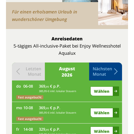
Für einen erholsamen Urlaub in
wunderschöner Umgebung
Anreisedaten
5-tägiges All-inclusive-Paket bei Enjoy Wellnesshotel
Aqualux
August
Letzten
Nächsten
Monat
Monat
2026
do
06-08
369,
€ p.P.
do
95
Wählen
385,95 € inkl. lokaler Steuern
Fast ausgebucht
mo
mo
10-08
369,
€ p.P.
95
Wählen
385,95 € inkl. lokaler Steuern
Fas
Fast ausgebucht
fr
fr
14-08
329,
€ p.P.
95
Wählen