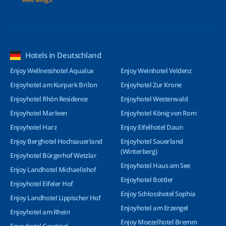
Hotels in Deutschland
Enjoy Wellnesshotel Aqualux
Enjoy Weinhotel Veldenz
Enjoyhotel am Kurpark Brilon
Enjoyhotel Zur Krone
Enjoyhotel Rhön Residence
Enjoyhotel Westerwald
Enjoyhotel Marleen
Enjoyhotel König von Rom
Enjoyhotel Harz
Enjoy Eifelhotel Daun
Enjoy Berghotel Hochsauerland
Enjoyhotel Sauerland
(Winterberg)
Enjoyhotel Bürgerhof Wetzlar
Enjoyhotel Haus am See
Enjoy Landhotel Michaelishof
Enjoyhotel Bottler
Enjoyhotel Eifeler Hof
Enjoy Schlosshotel Sophia
Enjoy Landhotel Lippischer Hof
Enjoyhotel am Erzengel
Enjoyhotel am Rhein
Enjoy Moezelhotel Bremm