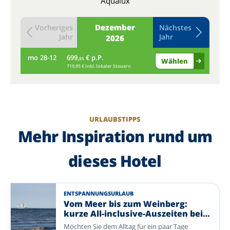
Aqualux
Dezember
Vorheriges
Nächstes
Jahr
Jahr
2026
mo
28-12
699,
€ p.P.
di
95
Wählen
719,95 € inkl. lokaler Steuern
URLAUBSTIPPS
Mehr Inspiration rund um
dieses Hotel
ENTSPANNUNGSURLAUB
Vom Meer bis zum Weinberg:
kurze All-inclusive-Auszeiten bei
Enjoyhotels
Möchten Sie dem Alltag für ein paar Tage