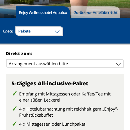
Enjoy Wellnesshotel Aqualux
Zurück zur Hotelübersicht
Check
Pakete
Direkt zum:
Arrangement auswählen bitte
5-tägiges All-inclusive-Paket
Empfang mit Mittagessen oder Kaffee/Tee mit
einer süßen Leckerei
4 x Hotelübernachtung mit reichhaltigem „Enjoy“-
Frühstücksbuffet
4 x Mittagessen oder Lunchpaket