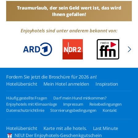
Traumurlaub, der sein Geld wert ist, das wird
Ihnen gefallen!
Enjoyhotels sind unter anderem bekannt von:
Fordern Sie jetzt die Broschüre für 2026 an!
Hotelübersicht
Mein Hotel anmelden
Inspiration
Häufig gestellte Fragen
Darf mein Hund mitkommen?
Enjoyhotels mit Klimaanlage
Impressum
Reisebedingungen
Datenschutzrichtlinie
Stornierungsbedingungen
Kontakt
Hotelübersicht
Karte mit alle hotels.
Last Minute
NEU! Der Enjoyhotels-Geschenkgutschein