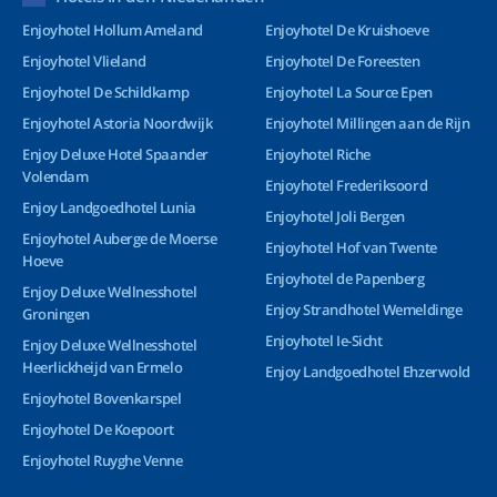
Enjoyhotel Hollum Ameland
Enjoyhotel De Kruishoeve
Enjoyhotel Vlieland
Enjoyhotel De Foreesten
Enjoyhotel De Schildkamp
Enjoyhotel La Source Epen
Enjoyhotel Astoria Noordwijk
Enjoyhotel Millingen aan de Rijn
Enjoy Deluxe Hotel Spaander
Enjoyhotel Riche
Volendam
Enjoyhotel Frederiksoord
Enjoy Landgoedhotel Lunia
Enjoyhotel Joli Bergen
Enjoyhotel Auberge de Moerse
Enjoyhotel Hof van Twente
Hoeve
Enjoyhotel de Papenberg
Enjoy Deluxe Wellnesshotel
Enjoy Strandhotel Wemeldinge
Groningen
Enjoyhotel Ie-Sicht
Enjoy Deluxe Wellnesshotel
Heerlickheijd van Ermelo
Enjoy Landgoedhotel Ehzerwold
Enjoyhotel Bovenkarspel
Enjoyhotel De Koepoort
Enjoyhotel Ruyghe Venne