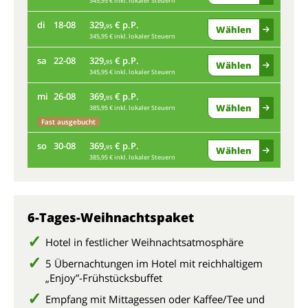
345,95 € inkl. lokaler Steuern
di
di
18-08
329,
€ p.P.
95
Wählen
345,95 € inkl. lokaler Steuern
sa
sa
22-08
329,
€ p.P.
95
Wählen
345,95 € inkl. lokaler Steuern
mi
mi
26-08
369,
€ p.P.
95
Wählen
385,95 € inkl. lokaler Steuern
so
Fast ausgebucht
so
30-08
369,
€ p.P.
95
Wählen
385,95 € inkl. lokaler Steuern
6-Tages-Weihnachtspaket
Hotel in festlicher Weihnachtsatmosphäre
5 Übernachtungen im Hotel mit reichhaltigem
„Enjoy”-Frühstücksbuffet
Empfang mit Mittagessen oder Kaffee/Tee und