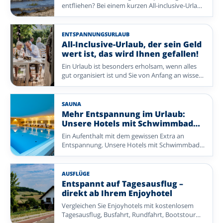
entfliehen? Bei einem kurzen All-inclusive-Urlaub
mit Enjoyhotels genießen Sie in wenigen Tagen
alles, was eine Auszeit besonders macht. Von
frischer Seeluft auf den Watteninseln bis zu
ENTSPANNUNGSURLAUB
reizvollen Landschaften und charmanten Orten
All-Inclusive-Urlaub, der sein Geld
in Deutschland und Belgien ist Ihr Aufenthalt
wert ist, das wird Ihnen gefallen!
rundum organisiert – Sie müssen nur noch
Ein Urlaub ist besonders erholsam, wenn alles
genießen.
gut organisiert ist und Sie von Anfang an wissen,
was Sie erwartet. Bei Enjoyhotels genießen Sie
einen rundum betreuten All-inclusive-
Aufenthalt, bei dem Komfort, Geselligkeit und
SAUNA
Gastfreundschaft im Mittelpunkt stehen. Von
Mehr Entspannung im Urlaub:
reichhaltigen Frühstücksbuffets und leckeren
Unsere Hotels mit Schwimmbad
Abendessen bis zu schönen Extras, die Ihren
entdecken
Ein Aufenthalt mit dem gewissen Extra an
Aufenthalt noch angenehmer machen: Hier
Entspannung. Unsere Hotels mit Schwimmbad
bekommen Sie viel Urlaub zu einem attraktiven
bieten die perfekte Kombination aus Komfort,
Preis. So bleibt Ihnen mehr Zeit zum
Genuss und wohltuender Erholung.
Entspannen, Entdecken und Genießen – mit
einem Angebot, das sein Geld wert ist.
AUSFLÜGE
Entdecken Sie eine abwechslungsreiche Auswahl
Entspannt auf Tagesausflug –
an Enjoyhotels in den Niederlanden,
direkt ab Ihrem Enjoyhotel
Deutschland und Belgien.
Vergleichen Sie Enjoyhotels mit kostenlosem
Tagesausflug, Busfahrt, Rundfahrt, Bootstour