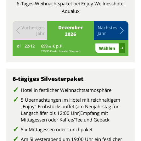
6-Tages-Weihnachtspaket bei Enjoy Wellnesshotel
Aqualux
Dezember
Vorheriges
Nächstes
Jahr
Jahr
2026
di
22-12
699,
€ p.P.
mi
95
Wählen
719,95 € inkl. lokaler Steuern
6-tägiges Silvesterpaket
Hotel in festlicher Weihnachtsatmosphäre
5 Übernachtungen im Hotel mit reichhaltigem
„Enjoy”-Frühstücksbuffet (am Neujahrstag für
Langschläfer bis 12:00 Uhr)Empfang mit
Mittagessen oder Kaffee/Tee und Gebäck
5 x Mittagessen oder Lunchpaket
Am Silvesterabend um 19:00 Uhr ein festlicher