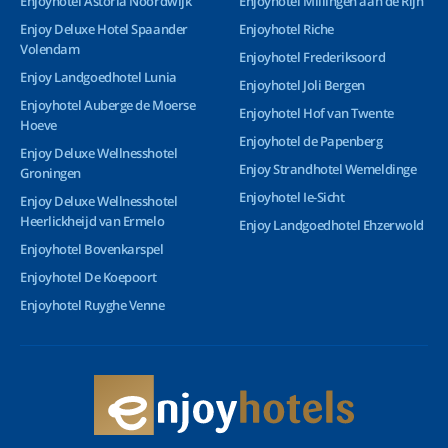
Enjoyhotel Astoria Noordwijk
Enjoyhotel Millingen aan de Rijn
Enjoy Deluxe Hotel Spaander
Enjoyhotel Riche
Volendam
Enjoyhotel Frederiksoord
Enjoy Landgoedhotel Lunia
Enjoyhotel Joli Bergen
Enjoyhotel Auberge de Moerse
Enjoyhotel Hof van Twente
Hoeve
Enjoyhotel de Papenberg
Enjoy Deluxe Wellnesshotel
Enjoy Strandhotel Wemeldinge
Groningen
Enjoyhotel Ie-Sicht
Enjoy Deluxe Wellnesshotel
Heerlickheijd van Ermelo
Enjoy Landgoedhotel Ehzerwold
Enjoyhotel Bovenkarspel
Enjoyhotel De Koepoort
Enjoyhotel Ruyghe Venne