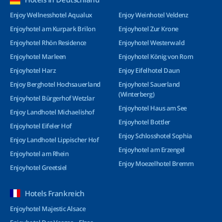
Enjoy Wellnesshotel Aqualux
Enjoy Weinhotel Veldenz
Enjoyhotel am Kurpark Brilon
Enjoyhotel Zur Krone
Enjoyhotel Rhön Residence
Enjoyhotel Westerwald
Enjoyhotel Marleen
Enjoyhotel König von Rom
Enjoyhotel Harz
Enjoy Eifelhotel Daun
Enjoy Berghotel Hochsauerland
Enjoyhotel Sauerland
(Winterberg)
Enjoyhotel Bürgerhof Wetzlar
Enjoyhotel Haus am See
Enjoy Landhotel Michaelishof
Enjoyhotel Bottler
Enjoyhotel Eifeler Hof
Enjoy Schlosshotel Sophia
Enjoy Landhotel Lippischer Hof
Enjoyhotel am Erzengel
Enjoyhotel am Rhein
Enjoy Moezelhotel Bremm
Enjoyhotel Greetsiel
Hotels Frankreich
Enjoyhotel Majestic Alsace