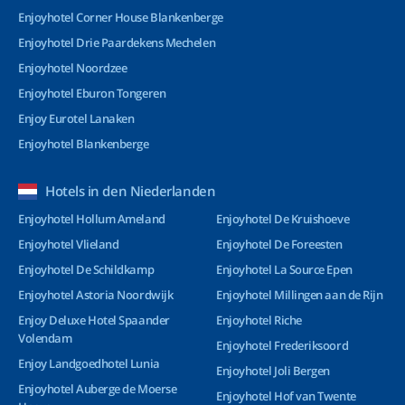
Enjoyhotel Corner House Blankenberge
Enjoyhotel Drie Paardekens Mechelen
Enjoyhotel Noordzee
Enjoyhotel Eburon Tongeren
Enjoy Eurotel Lanaken
Enjoyhotel Blankenberge
Hotels in den Niederlanden
Enjoyhotel Hollum Ameland
Enjoyhotel De Kruishoeve
Enjoyhotel Vlieland
Enjoyhotel De Foreesten
Enjoyhotel De Schildkamp
Enjoyhotel La Source Epen
Enjoyhotel Astoria Noordwijk
Enjoyhotel Millingen aan de Rijn
Enjoy Deluxe Hotel Spaander
Enjoyhotel Riche
Volendam
Enjoyhotel Frederiksoord
Enjoy Landgoedhotel Lunia
Enjoyhotel Joli Bergen
Enjoyhotel Auberge de Moerse
Enjoyhotel Hof van Twente