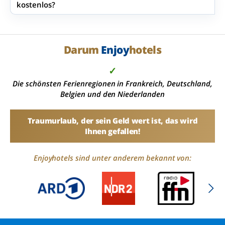
kostenlos?
Darum
Enjoy
hotels
✓
Die schönsten Ferienregionen in Frankreich, Deutschland,
Belgien und den Niederlanden
Traumurlaub, der sein Geld wert ist, das wird
Ihnen gefallen!
Enjoyhotels sind unter anderem bekannt von: