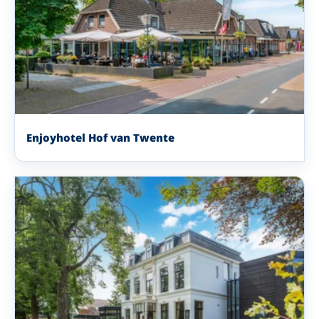
Enjoyhotel Hof van Twente