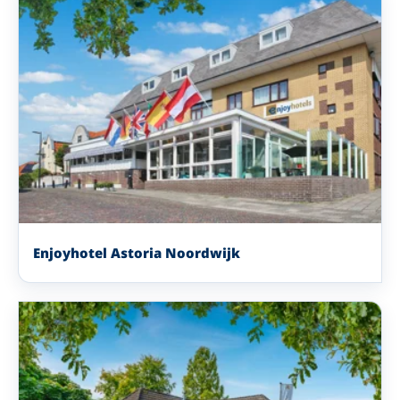
Enjoyhotel Astoria Noordwijk