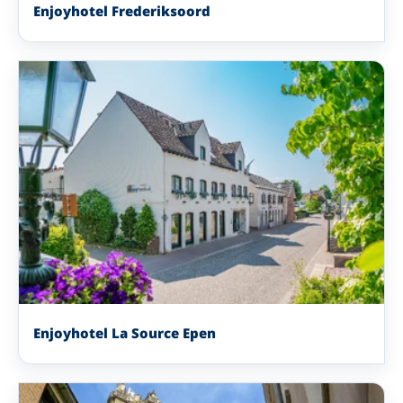
Enjoyhotel Frederiksoord
Enjoyhotel La Source Epen