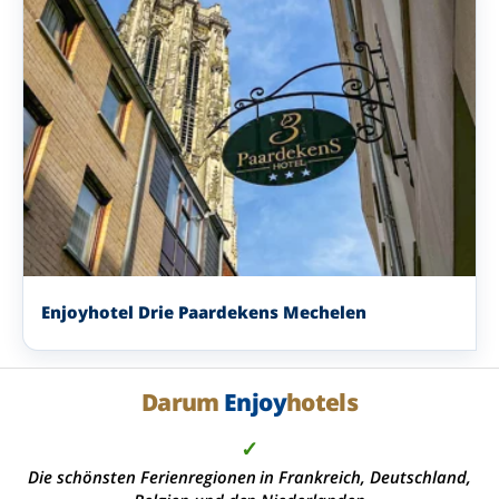
Enjoyhotel Drie Paardekens Mechelen
Darum
Enjoy
hotels
✓
Die schönsten Ferienregionen in Frankreich, Deutschland,