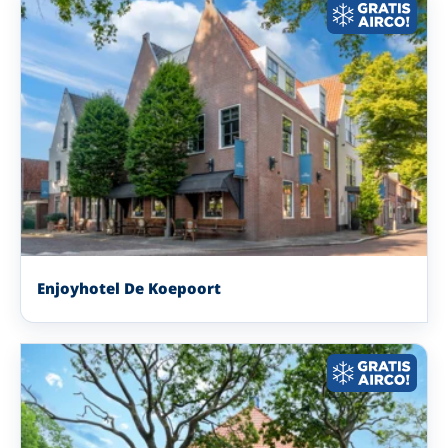
Enjoyhotel De Koepoort