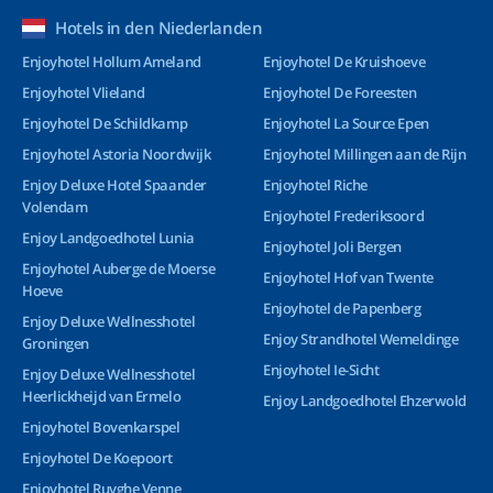
Hotels in den Niederlanden
Enjoyhotel Hollum Ameland
Enjoyhotel De Kruishoeve
Enjoyhotel Vlieland
Enjoyhotel De Foreesten
Enjoyhotel De Schildkamp
Enjoyhotel La Source Epen
Enjoyhotel Astoria Noordwijk
Enjoyhotel Millingen aan de Rijn
Enjoy Deluxe Hotel Spaander
Enjoyhotel Riche
Volendam
Enjoyhotel Frederiksoord
Enjoy Landgoedhotel Lunia
Enjoyhotel Joli Bergen
Enjoyhotel Auberge de Moerse
Enjoyhotel Hof van Twente
Hoeve
Enjoyhotel de Papenberg
Enjoy Deluxe Wellnesshotel
Enjoy Strandhotel Wemeldinge
Groningen
Enjoyhotel Ie-Sicht
Enjoy Deluxe Wellnesshotel
Heerlickheijd van Ermelo
Enjoy Landgoedhotel Ehzerwold
Enjoyhotel Bovenkarspel
Enjoyhotel De Koepoort
Enjoyhotel Ruyghe Venne