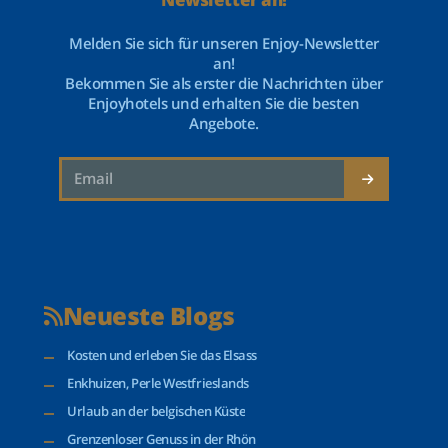
Melden Sie sich für unseren Enjoy-Newsletter
an!
Bekommen Sie als erster die Nachrichten über
Enjoyhotels und erhalten Sie die besten
Angebote.
Neueste Blogs
Kosten und erleben Sie das Elsass
Enkhuizen, Perle Westfrieslands
Urlaub an der belgischen Küste
Grenzenloser Genuss in der Rhön