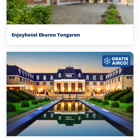
Enjoyhotel Eburon Tongeren