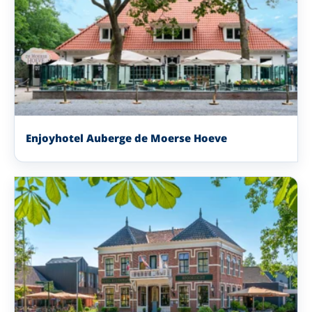
Enjoyhotel Auberge de Moerse Hoeve