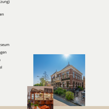
tzung)
den
Museum
ingen
n
el