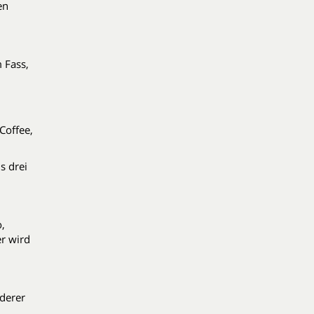
sen
m Fass,
 Coffee,
s drei
,
r wird
derer