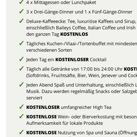
4 x Mittagessen oder Lunchpaket
3 x Drei-Gänge-Dinner und 1 x Fünf-Gänge-Dinner
Deluxe-Kaffeeecke: Tee, luxuriöse Kaffees und Sirup,
einschließlich Baileys Coffee, Italian Coffee und Irish
den ganzen Tag
KOSTENLOS
Tägliches Kuchen-/Vlaai-/Tortenbuffet mit mindesten
verschiedenen Sorten
Jeden Tag ein
KOSTENLOSER
Cocktail
Täglich alle Getränke von 17:00 bis 24:00 Uhr
KOST
(Softdrinks, Fruchtsäfte, Bier, Wein, Jenever und Cock
Jeden Abend Spaß und Unterhaltung, einschließlich L
Musik. Dazu werden regelmäßig Snacks oder Salzge
serviert
KOSTENLOSER
umfangreicher High Tea
KOSTENLOSE
Wein- oder Bierverkostung mit beson
Aufmerksamkeit für lokale Produkte
KOSTENLOSE
Nutzung von Spa und Sauna (Öffnung