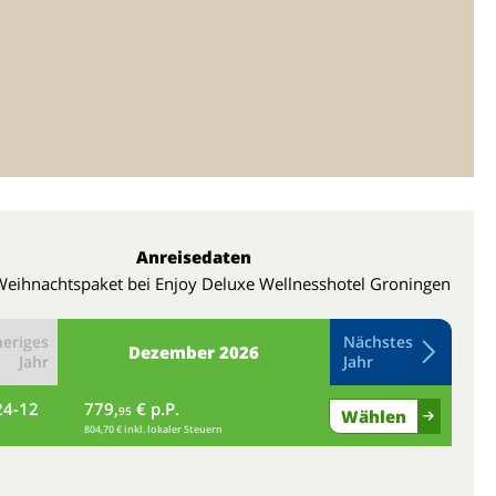
Anreisedaten
Weihnachtspaket bei Enjoy Deluxe Wellnesshotel Groningen
eriges
Nächstes
Dezember
2026
Jahr
Jahr
24-12
779,
€ p.P.
fr
95
Wählen
804,70 € inkl. lokaler Steuern