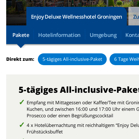
Enjoy Deluxe Wellnesshotel Groningen
Zu
Pakete
Hotelinformation
Umgebung
Konta
Direkt zum:
5-tägiges All-inclusive-Paket
6 Tage Wei
5-tägiges All-inclusive-Pake
Empfang mit Mittagessen oder Kaffee/Tee mit Groni
Kuchen, und zwischen 16:00 und 17:00 Uhr einem G
Prosecco oder einen Begrüßungscocktail
4 x Hotelübernachtung mit reichhaltigem “Enjoy Del
Frühstücksbuffet