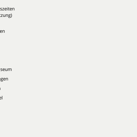
szeiten
tzung)
den
Museum
ingen
n
el