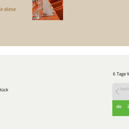
ie diese
6 Tage 
Vorh
stück
do