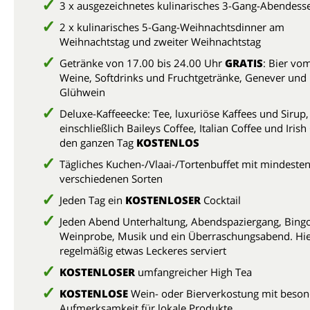
3 x ausgezeichnetes kulinarisches 3-Gang-Abendes
2 x kulinarisches 5-Gang-Weihnachtsdinner am
Weihnachtstag und zweiter Weihnachtstag
Getränke von 17.00 bis 24.00 Uhr
GRATIS
: Bier vo
Weine, Softdrinks und Fruchtgetränke, Genever und
Glühwein
Deluxe-Kaffeeecke: Tee, luxuriöse Kaffees und Sirup,
einschließlich Baileys Coffee, Italian Coffee und Irish
den ganzen Tag
KOSTENLOS
Tägliches Kuchen-/Vlaai-/Tortenbuffet mit mindesten
verschiedenen Sorten
Jeden Tag ein
KOSTENLOSER
Cocktail
Jeden Abend Unterhaltung, Abendspaziergang, Bingo
Weinprobe, Musik und ein Überraschungsabend. Hie
regelmäßig etwas Leckeres serviert
KOSTENLOSER
umfangreicher High Tea
KOSTENLOSE
Wein- oder Bierverkostung mit beson
Aufmerksamkeit für lokale Produkte