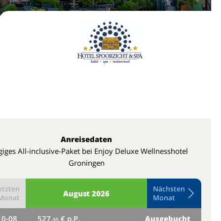
Anreisedaten
giges All-inclusive-Paket bei Enjoy Deluxe Wellnesshotel
Groningen
etzten
Nächsten
August
2026
Monat
Monat
10-08
527,
€ p.P.
Ausgebucht
do
95