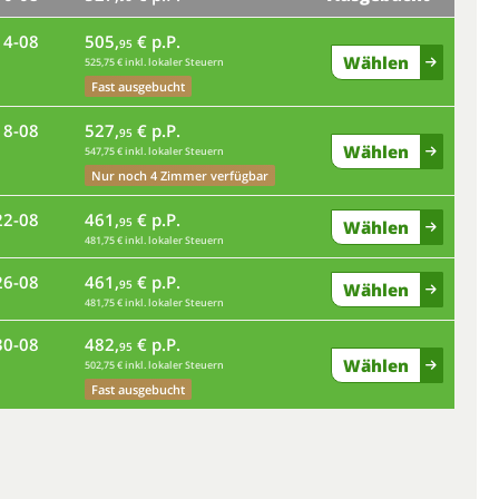
14-08
505,
€ p.P.
95
Wählen
525,75 € inkl. lokaler Steuern
mo
Fast ausgebucht
18-08
527,
€ p.P.
fr
95
Wählen
547,75 € inkl. lokaler Steuern
Nur noch 4 Zimmer verfügbar
di
22-08
461,
€ p.P.
95
Wählen
481,75 € inkl. lokaler Steuern
sa
26-08
461,
€ p.P.
95
Wählen
481,75 € inkl. lokaler Steuern
mi
30-08
482,
€ p.P.
95
Wählen
502,75 € inkl. lokaler Steuern
so
Fast ausgebucht