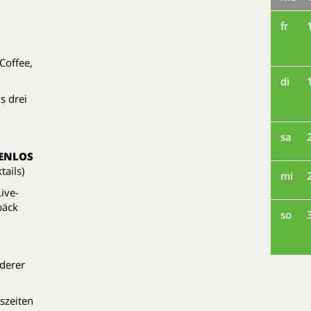
fr
 Coffee,
di
s drei
sa
ENLOS
tails)
mi
ive-
bäck
so
derer
szeiten