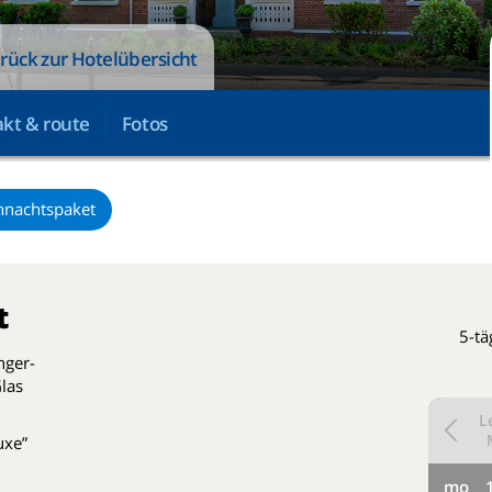
rück zur Hotelübersicht
kt & route
Fotos
hnachtspaket
t
5-tä
nger-
las
L
uxe”
mo