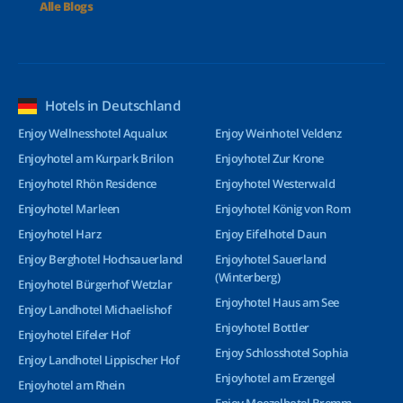
Alle Blogs
Hotels in Deutschland
Enjoy Wellnesshotel Aqualux
Enjoy Weinhotel Veldenz
Enjoyhotel am Kurpark Brilon
Enjoyhotel Zur Krone
Enjoyhotel Rhön Residence
Enjoyhotel Westerwald
Enjoyhotel Marleen
Enjoyhotel König von Rom
Enjoyhotel Harz
Enjoy Eifelhotel Daun
Enjoy Berghotel Hochsauerland
Enjoyhotel Sauerland
(Winterberg)
Enjoyhotel Bürgerhof Wetzlar
Enjoyhotel Haus am See
Enjoy Landhotel Michaelishof
Enjoyhotel Bottler
Enjoyhotel Eifeler Hof
Enjoy Schlosshotel Sophia
Enjoy Landhotel Lippischer Hof
Enjoyhotel am Erzengel
Enjoyhotel am Rhein