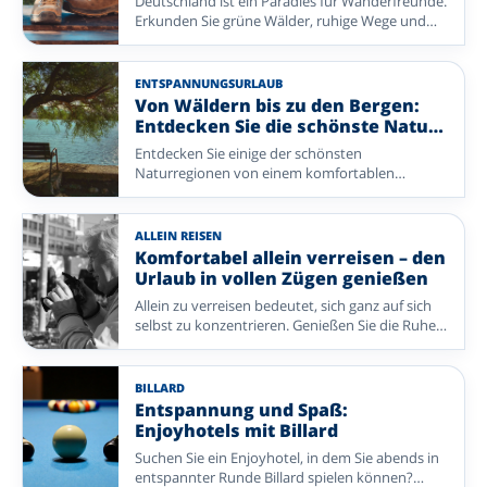
Deutschland ist ein Paradies für Wanderfreunde.
Erkunden Sie grüne Wälder, ruhige Wege und
abwechslungsreiche Landschaften im Sauerland,
im Harz, in der Eifel und in der Rhön. Auch das
Lahntal und die Wattenküste begeistern mit
ENTSPANNUNGSURLAUB
überraschender Natur und schönen
Von Wäldern bis zu den Bergen:
Wanderrouten. Mit einem komfortablen
Entdecken Sie die schönste Natur
Enjoyhotel als Ausgangspunkt entdecken Sie die
mit Enjoyhotels
Entdecken Sie einige der schönsten
schönsten Orte in Ihrem eigenen Tempo und
Naturregionen von einem komfortablen
verbinden aktive Tage mit erholsamen Stunden.
Enjoyhotel aus. Wandern Sie durch weitläufige
Wälder, genießen Sie die Ruhe am Wattenmeer
oder lassen Sie sich von eindrucksvollen
ALLEIN REISEN
Berglandschaften begeistern. Ganz gleich,
Komfortabel allein verreisen – den
welche Umgebung Sie bevorzugen: Überall
Urlaub in vollen Zügen genießen
finden Sie viel Raum, um sich zu erholen und die
Allein zu verreisen bedeutet, sich ganz auf sich
Natur zu genießen.
selbst zu konzentrieren. Genießen Sie die Ruhe,
den Komfort eines eigenen Zimmers und die
herzliche Atmosphäre unserer Enjoyhotels.
Entdecken Sie reizvolle Reiseziele und erleben
BILLARD
Sie einen unbeschwerten Urlaub – ganz in Ihrem
Entspannung und Spaß:
eigenen Tempo.
Enjoyhotels mit Billard
Suchen Sie ein Enjoyhotel, in dem Sie abends in
entspannter Runde Billard spielen können?