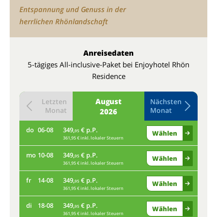
Entspannung und Genuss in der
herrlichen Rhönlandschaft
Anreisedaten
5-tägiges All-inclusive-Paket bei Enjoyhotel Rhön
Residence
August
Letzten
Nächsten
Monat
Monat
2026
do
06-08
349,
€ p.P.
do
95
Wählen
361,95 € inkl. lokaler Steuern
mo
10-08
349,
€ p.P.
mo
95
Wählen
361,95 € inkl. lokaler Steuern
fr
14-08
349,
€ p.P.
fr
95
Wählen
361,95 € inkl. lokaler Steuern
di
18-08
349,
€ p.P.
di
95
Wählen
361,95 € inkl. lokaler Steuern