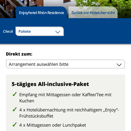
Enjoyhotel Rhön Residence
Zurück zur Hotelübersicht
Check
Pakete
Direkt zum:
Arrangement auswählen bitte
5-tägiges All-inclusive-Paket
Empfang mit Mittagessen oder Kaffee/Tee mit
Kuchen
4 x Hotelübernachtung mit reichhaltigem „Enjoy“-
Frühstücksbuffet
4 x Mittagessen oder Lunchpaket