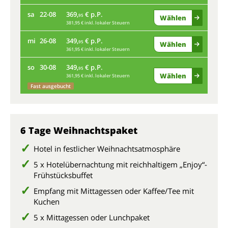
sa
22-08
369,
€ p.P.
sa
95
Wählen
381,95 € inkl. lokaler Steuern
mi
26-08
349,
€ p.P.
mi
95
Wählen
361,95 € inkl. lokaler Steuern
so
30-08
349,
€ p.P.
so
95
Wählen
361,95 € inkl. lokaler Steuern
Fast ausgebucht
6 Tage Weihnachtspaket
Hotel in festlicher Weihnachtsatmosphäre
5 x Hotelübernachtung mit reichhaltigem „Enjoy“-
Frühstücksbuffet
Empfang mit Mittagessen oder Kaffee/Tee mit
Kuchen
5 x Mittagessen oder Lunchpaket