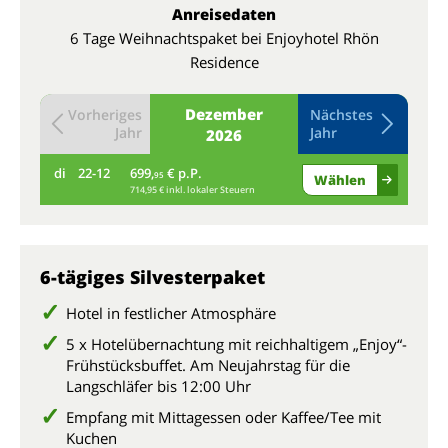
Anreisedaten
6 Tage Weihnachtspaket bei Enjoyhotel Rhön
Residence
Dezember
Vorheriges
Nächstes
Jahr
Jahr
2026
di
22-12
699,
€ p.P.
mi
95
Wählen
714,95 € inkl. lokaler Steuern
6-tägiges Silvesterpaket
Hotel in festlicher Atmosphäre
5 x Hotelübernachtung mit reichhaltigem „Enjoy“-
Frühstücksbuffet. Am Neujahrstag für die
Langschläfer bis 12:00 Uhr
Empfang mit Mittagessen oder Kaffee/Tee mit
Kuchen