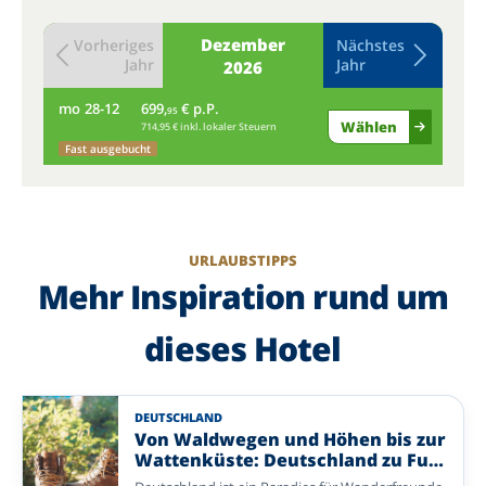
Dezember
Vorheriges
Nächstes
Jahr
Jahr
2026
mo
28-12
699,
€ p.P.
di
95
Wählen
714,95 € inkl. lokaler Steuern
Fast ausgebucht
URLAUBSTIPPS
Mehr Inspiration rund um
dieses Hotel
DEUTSCHLAND
Von Waldwegen und Höhen bis zur
Wattenküste: Deutschland zu Fuß
entdecken