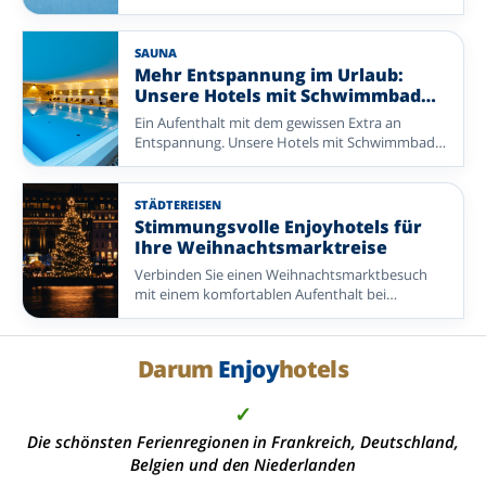
Entdecken Sie Enjoyhotels mit Billard oder
Poolbillard in den Niederlanden sowie in
Deutschland und Belgien.
SAUNA
Mehr Entspannung im Urlaub:
Unsere Hotels mit Schwimmbad
entdecken
Ein Aufenthalt mit dem gewissen Extra an
Entspannung. Unsere Hotels mit Schwimmbad
bieten die perfekte Kombination aus Komfort,
Genuss und wohltuender Erholung.
STÄDTEREISEN
Stimmungsvolle Enjoyhotels für
Ihre Weihnachtsmarktreise
Verbinden Sie einen Weihnachtsmarktbesuch
mit einem komfortablen Aufenthalt bei
Enjoyhotels rund um Valkenburg, Maastricht,
Brügge, Trier, Fulda und das Elsass.
Darum
Enjoy
hotels
✓
Die schönsten Ferienregionen in Frankreich, Deutschland,
Belgien und den Niederlanden