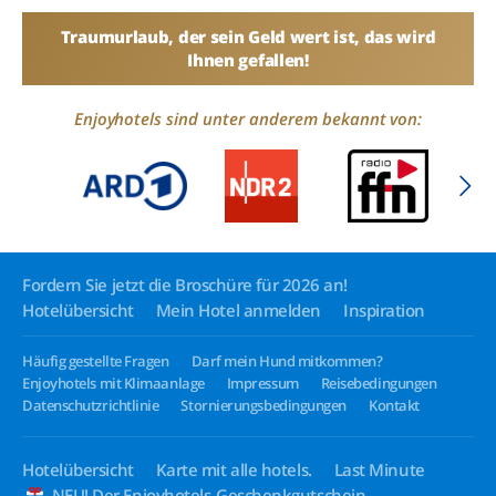
Traumurlaub, der sein Geld wert ist, das wird
Ihnen gefallen!
Enjoyhotels sind unter anderem bekannt von:
Fordern Sie jetzt die Broschüre für 2026 an!
Hotelübersicht
Mein Hotel anmelden
Inspiration
Häufig gestellte Fragen
Darf mein Hund mitkommen?
Enjoyhotels mit Klimaanlage
Impressum
Reisebedingungen
Datenschutzrichtlinie
Stornierungsbedingungen
Kontakt
Hotelübersicht
Karte mit alle hotels.
Last Minute
NEU! Der Enjoyhotels-Geschenkgutschein