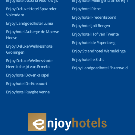
Enjoyhotel Astoria Noordwijk
Enjoyhotel Millingen aan de Rijn
Enjoy Deluxe Hotel Spaander
Enjoyhotel Riche
Volendam
Enjoyhotel Frederiksoord
Enjoy Landgoedhotel Lunia
Enjoyhotel Joli Bergen
Enjoyhotel Auberge de Moerse
Enjoyhotel Hof van Twente
Hoeve
Enjoyhotel de Papenberg
Enjoy Deluxe Wellnesshotel
Enjoy Strandhotel Wemeldinge
Groningen
Enjoyhotel Ie-Sicht
Enjoy Deluxe Wellnesshotel
Heerlickheijd van Ermelo
Enjoy Landgoedhotel Ehzerwold
Enjoyhotel Bovenkarspel
Enjoyhotel De Koepoort
Enjoyhotel Ruyghe Venne