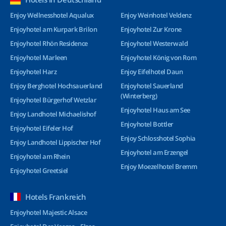
Enjoy Wellnesshotel Aqualux
Enjoy Weinhotel Veldenz
Enjoyhotel am Kurpark Brilon
Enjoyhotel Zur Krone
Enjoyhotel Rhön Residence
Enjoyhotel Westerwald
Enjoyhotel Marleen
Enjoyhotel König von Rom
Enjoyhotel Harz
Enjoy Eifelhotel Daun
Enjoy Berghotel Hochsauerland
Enjoyhotel Sauerland
(Winterberg)
Enjoyhotel Bürgerhof Wetzlar
Enjoyhotel Haus am See
Enjoy Landhotel Michaelishof
Enjoyhotel Bottler
Enjoyhotel Eifeler Hof
Enjoy Schlosshotel Sophia
Enjoy Landhotel Lippischer Hof
Enjoyhotel am Erzengel
Enjoyhotel am Rhein
Enjoy Moezelhotel Bremm
Enjoyhotel Greetsiel
Hotels Frankreich
Enjoyhotel Majestic Alsace