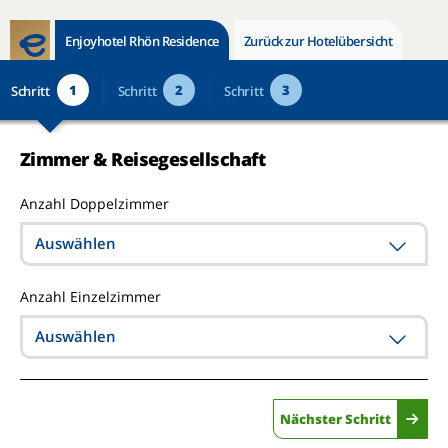
Enjoyhotel Rhön Residence
Zurück zur Hotelübersicht
1
2
3
Schritt
Schritt
Schritt
Zimmer & Reisegesellschaft
Anzahl Doppelzimmer
Auswählen
Anzahl Einzelzimmer
Auswählen
Nächster Schritt