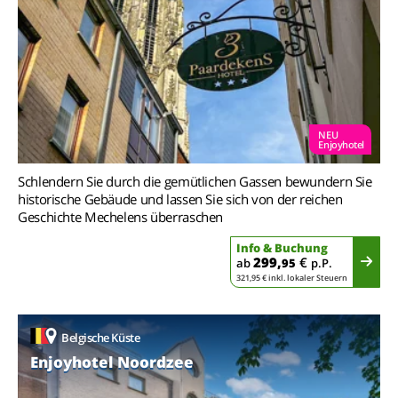
NEU
Enjoyhotel
Schlendern Sie durch die gemütlichen Gassen bewundern Sie
historische Gebäude und lassen Sie sich von der reichen
Geschichte Mechelens überraschen
Info & Buchung
299,
€
ab
95
p.P.
321,95 € inkl. lokaler Steuern
Belgische Küste
Enjoyhotel Noordzee