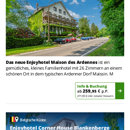
Das neue Enjoyhotel Maison des Ardennes
ist ein
gemütliches, kleines Familienhotel mit 26 Zimmern an einem
schönen Ort in dem typischen Ardenner Dorf Maissin. M
Info & Buchung
259,
€
ab
95
p.P.
271,95 € inkl. lokaler Steuern
Belgische Küste
Enjoyhotel Corner House Blankenberge