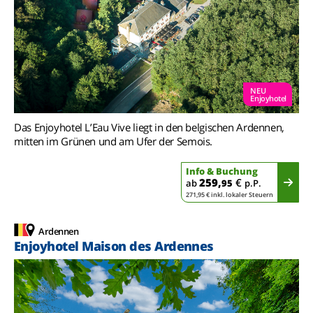
NEU
Enjoyhotel
Das Enjoyhotel L’Eau Vive liegt in den belgischen Ardennen,
mitten im Grünen und am Ufer der Semois.
Info & Buchung
259,
€
ab
95
p.P.
271,95 € inkl. lokaler Steuern
Ardennen
Enjoyhotel Maison des Ardennes