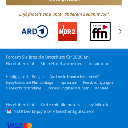
Enjoyhotels sind unter anderem bekannt von:
Fordern Sie jetzt die Broschüre für 2026 an!
Hotelübersicht
Mein Hotel anmelden
Inspiration
Häufig gestellte Fragen
Darf mein Hund mitkommen?
Enjoyhotels mit Klimaanlage
Impressum
Reisebedingungen
Datenschutzrichtlinie
Stornierungsbedingungen
Kontakt
Hotelübersicht
Karte mit alle hotels.
Last Minute
NEU! Der Enjoyhotels-Geschenkgutschein