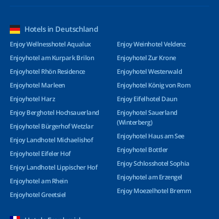
Hotels in Deutschland
Enjoy Wellnesshotel Aqualux
Enjoy Weinhotel Veldenz
Enjoyhotel am Kurpark Brilon
Enjoyhotel Zur Krone
Enjoyhotel Rhön Residence
Enjoyhotel Westerwald
Enjoyhotel Marleen
Enjoyhotel König von Rom
Enjoyhotel Harz
Enjoy Eifelhotel Daun
Enjoy Berghotel Hochsauerland
Enjoyhotel Sauerland
(Winterberg)
Enjoyhotel Bürgerhof Wetzlar
Enjoyhotel Haus am See
Enjoy Landhotel Michaelishof
Enjoyhotel Bottler
Enjoyhotel Eifeler Hof
Enjoy Schlosshotel Sophia
Enjoy Landhotel Lippischer Hof
Enjoyhotel am Erzengel
Enjoyhotel am Rhein
Enjoy Moezelhotel Bremm
Enjoyhotel Greetsiel