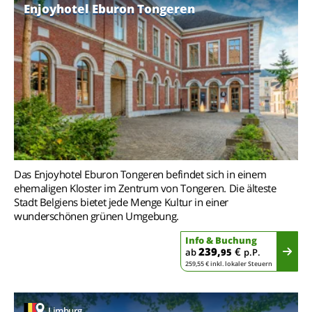
Enjoyhotel Eburon Tongeren
Das Enjoyhotel Eburon Tongeren befindet sich in einem
ehemaligen Kloster im Zentrum von Tongeren. Die älteste
Stadt Belgiens bietet jede Menge Kultur in einer
wunderschönen grünen Umgebung.
Info & Buchung
239,
€
ab
95
p.P.
259,55 € inkl. lokaler Steuern
Limburg