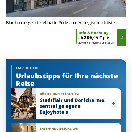
Blankenberge, die lebhafte Perle an der belgischen Küste.
Info & Buchung
289,
€
ab
95
p.P.
299,95 € inkl. lokaler Steuern
EMPFOHLEN
Urlaubstipps für Ihre nächste
Reise
DÖRFER UND STÄDTCHEN
Stadtflair und Dorfcharme:
zentral gelegene
Enjoyhotels
ENTSPANNUNGSURLAUB