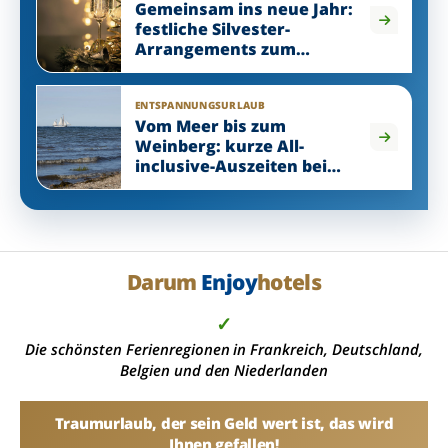
Gemeinsam ins neue Jahr:
festliche Silvester-
Arrangements zum
Genießen
ENTSPANNUNGSURLAUB
Vom Meer bis zum
Weinberg: kurze All-
inclusive-Auszeiten bei
Enjoyhotels
Darum
Enjoy
hotels
✓
Die schönsten Ferienregionen in Frankreich, Deutschland,
Belgien und den Niederlanden
Traumurlaub, der sein Geld wert ist, das wird
Ihnen gefallen!