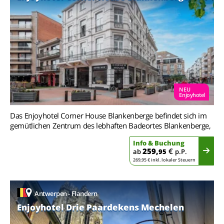
NEU
Enjoyhotel
Das Enjoyhotel Corner House Blankenberge befindet sich im
gemütlichen Zentrum des lebhaften Badeortes Blankenberge,
Info & Buchung
259,
€
ab
95
p.P.
269,95 € inkl. lokaler Steuern
Antwerpen - Flandern
Enjoyhotel Drie Paardekens Mechelen