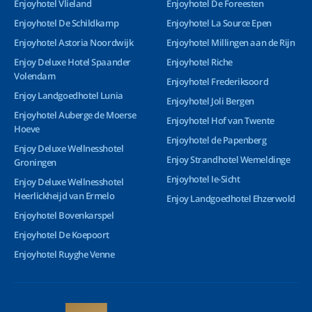
Enjoyhotel Vlieland
Enjoyhotel De Foreesten
Enjoyhotel De Schildkamp
Enjoyhotel La Source Epen
Enjoyhotel Astoria Noordwijk
Enjoyhotel Millingen aan de Rijn
Enjoy Deluxe Hotel Spaander
Enjoyhotel Riche
Volendam
Enjoyhotel Frederiksoord
Enjoy Landgoedhotel Lunia
Enjoyhotel Joli Bergen
Enjoyhotel Auberge de Moerse
Enjoyhotel Hof van Twente
Hoeve
Enjoyhotel de Papenberg
Enjoy Deluxe Wellnesshotel
Enjoy Strandhotel Wemeldinge
Groningen
Enjoyhotel Ie-Sicht
Enjoy Deluxe Wellnesshotel
Heerlickheijd van Ermelo
Enjoy Landgoedhotel Ehzerwold
Enjoyhotel Bovenkarspel
Enjoyhotel De Koepoort
Enjoyhotel Ruyghe Venne