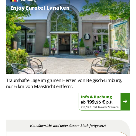
Enjoy Eurotel Lanaken
Traumhafte Lage im grünen Herzen von Belgisch-Limburg,
nur 6 km von Maastricht entfernt.
Info & Buchung
199,
€
ab
95
p.P.
219,55 € inkl. lokaler Steuern
Hotelübersicht wird unter diesem Block fortgesetzt