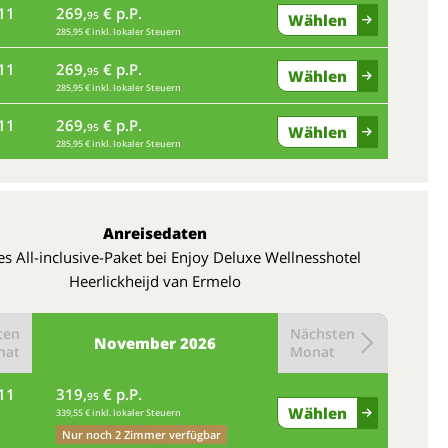
11
269,
€ p.P.
95
Wählen
285,95 € inkl. lokaler Steuern
11
269,
€ p.P.
95
Wählen
285,95 € inkl. lokaler Steuern
11
269,
€ p.P.
95
Wählen
285,95 € inkl. lokaler Steuern
Anreisedaten
es All-inclusive-Paket bei Enjoy Deluxe Wellnesshotel
Heerlickheijd van Ermelo
ten
Nächsten
November
2026
nat
Monat
11
319,
€ p.P.
95
Wählen
339,55 € inkl. lokaler Steuern
Nur noch 2 Zimmer verfügbar