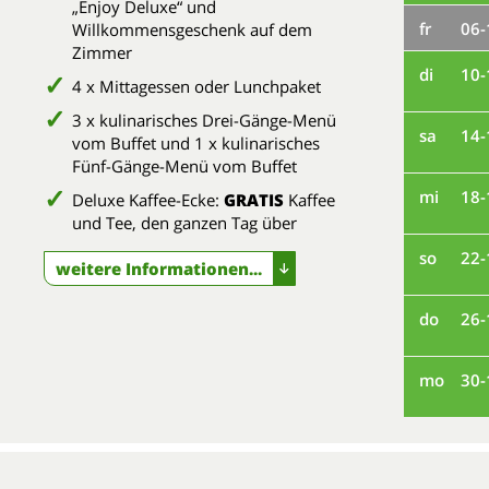
„Enjoy Deluxe“ und
fr
06-
Willkommensgeschenk auf dem
Zimmer
di
10-
4 x Mittagessen oder Lunchpaket
3 x kulinarisches Drei-Gänge-Menü
sa
14-
vom Buffet und 1 x kulinarisches
Fünf-Gänge-Menü vom Buffet
mi
18-
Deluxe Kaffee-Ecke:
GRATIS
Kaffee
und Tee, den ganzen Tag über
so
22-
weitere Informationen...
do
26-
mo
30-