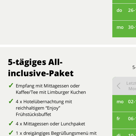
do
26-
mo
30-
5-tägiges All-
5
inclusive-Paket
Letz
Empfang mit Mittagessen oder
Mo
Kaffee/Tee mit Limburger Kuchen
4 x Hotelübernachtung mit
mo
02-
reichhaltigem “Enjoy”
Frühstücksbuffet
fr
06-
4 x Mittagessen oder Lunchpaket
1 x dreigängiges Begrüßungsmenü mit
di
10-