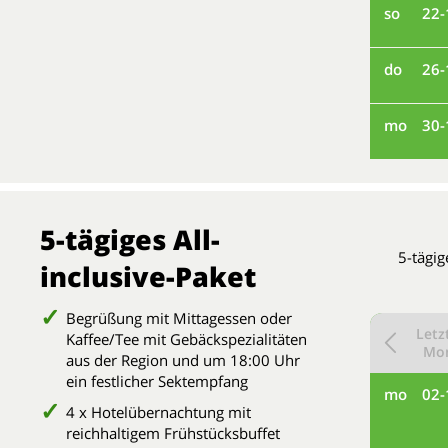
so
22-
do
26-
mo
30-
5-tägiges All-
5-tägig
inclusive-Paket
Begrüßung mit Mittagessen oder
Letz
Kaffee/Tee mit Gebäckspezialitäten
Mo
aus der Region und um 18:00 Uhr
ein festlicher Sektempfang
mo
02-
4 x Hotelübernachtung mit
reichhaltigem Frühstücksbuffet