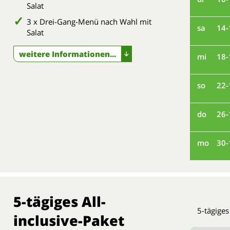
Salat
3 x Drei-Gang-Menü nach Wahl mit
sa
14-
Salat
weitere Informationen...
mi
18-
so
22-
do
26-
mo
30-
5-tägiges All-
5-tägiges
inclusive-Paket