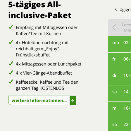
5-tägiges All-
5-tägige
inclusive-Paket
Letz
Empfang mit Mittagessen oder
Mo
Kaffee/Tee mit Kuchen
4x Hotelübernachtung mit
mo
02-
reichhaltigem „Enjoy“-
Frühstücksbuffet
fr
06-
4x Mittagessen oder Lunchpaket
4 x Vier-Gänge-Abendbuffet
di
10-
Kaffeeecke: Kaffee und Tee den
ganzen Tag KOSTENLOS
sa
14-
weitere Informationen...
mi
18-
so
22-