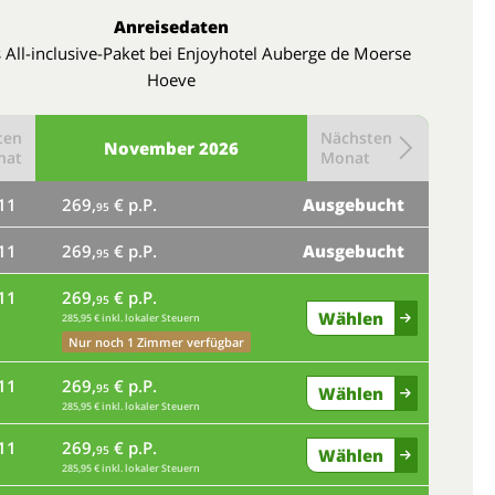
Anreisedaten
s All-inclusive-Paket bei Enjoyhotel Auberge de Moerse
Hoeve
ten
Nächsten
November
2026
nat
Monat
11
269,
€ p.P.
Ausgebucht
95
11
269,
€ p.P.
Ausgebucht
95
11
269,
€ p.P.
95
Wählen
285,95 € inkl. lokaler Steuern
Nur noch 1 Zimmer verfügbar
11
269,
€ p.P.
95
Wählen
285,95 € inkl. lokaler Steuern
11
269,
€ p.P.
95
Wählen
285,95 € inkl. lokaler Steuern