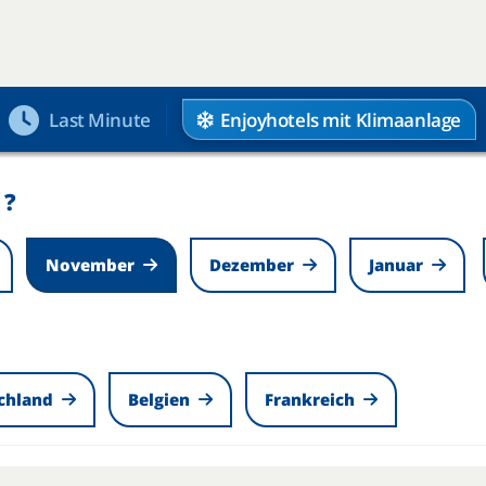
Enjoyhotels mit Klimaanlage
Last Minute
 ?
November
Dezember
Januar
chland
Belgien
Frankreich