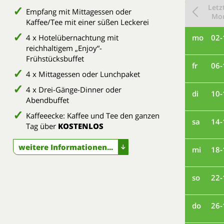
Letz
Empfang mit Mittagessen oder
Mo
Kaffee/Tee mit einer süßen Leckerei
4 x Hotelübernachtung mit
mo
02-
reichhaltigem „Enjoy“-
Frühstücksbuffet
fr
06-
4 x Mittagessen oder Lunchpaket
4 x Drei-Gänge-Dinner oder
di
10-
Abendbuffet
Kaffeeecke: Kaffee und Tee den ganzen
sa
14-
Tag über
KOSTENLOS
weitere Informationen...
mi
18-
so
22-
do
26-