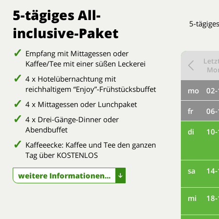
5-tägiges All-
5-tägige
inclusive-Paket
Empfang mit Mittagessen oder
Letz
Kaffee/Tee mit einer süßen Leckerei
Mo
4 x Hotelübernachtung mit
reichhaltigem “Enjoy”-Frühstücksbuffet
mo
02-
4 x Mittagessen oder Lunchpaket
fr
06-
4 x Drei-Gänge-Dinner oder
Abendbuffet
di
10-
Kaffeeecke: Kaffee und Tee den ganzen
Tag über KOSTENLOS
sa
14-
weitere Informationen...
mi
18-