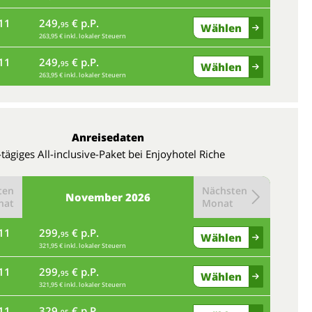
11
249,
€ p.P.
95
Wählen
263,95 € inkl. lokaler Steuern
11
249,
€ p.P.
95
Wählen
263,95 € inkl. lokaler Steuern
Anreisedaten
-tägiges All-inclusive-Paket bei Enjoyhotel Riche
ten
Nächsten
November
2026
nat
Monat
11
299,
€ p.P.
95
Wählen
321,95 € inkl. lokaler Steuern
11
299,
€ p.P.
95
Wählen
321,95 € inkl. lokaler Steuern
11
329,
€ p.P.