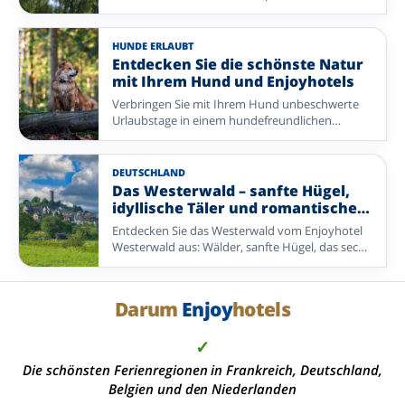
Flüssen in den Ardennen: Vergleichen Sie
Enjoyhotels in wasserreicher Natur.
HUNDE ERLAUBT
Entdecken Sie die schönste Natur
mit Ihrem Hund und Enjoyhotels
Verbringen Sie mit Ihrem Hund unbeschwerte
Urlaubstage in einem hundefreundlichen
Enjoyhotel, umgeben von Wald und Natur.
Freuen Sie sich auf ausgedehnte Spaziergänge in
den Niederlanden, Deutschland oder Frankreich.
DEUTSCHLAND
Das Westerwald – sanfte Hügel,
idyllische Täler und romantische
Städtchen
Entdecken Sie das Westerwald vom Enjoyhotel
Westerwald aus: Wälder, sanfte Hügel, das sechs
Kilometer entfernte Montabaur und zahlreiche
Wander- und Radrouten.
Darum
Enjoy
hotels
✓
Die schönsten Ferienregionen in Frankreich, Deutschland,
Belgien und den Niederlanden