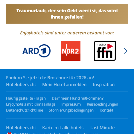
Traumurlaub, der sein Geld wert ist, das wird
Ihnen gefallen!
Enjoyhotels sind unter anderem bekannt von:
Fordern Sie jetzt die Broschüre für 2026 an!
Hotelübersicht
Mein Hotel anmelden
Inspiration
Häufig gestellte Fragen
Darf mein Hund mitkommen?
Enjoyhotels mit Klimaanlage
Impressum
Reisebedingungen
Datenschutzrichtlinie
Stornierungsbedingungen
Kontakt
Hotelübersicht
Karte mit alle hotels.
Last Minute