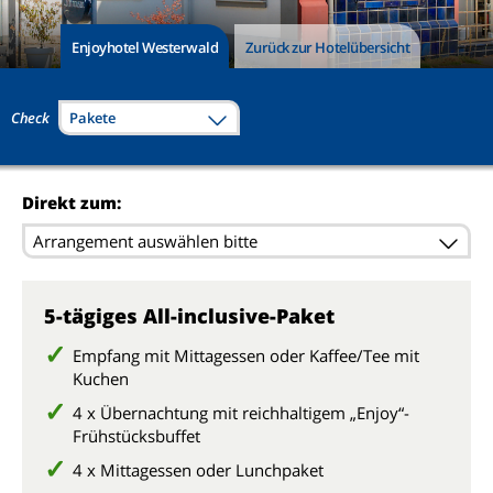
Enjoyhotel Westerwald
Zurück zur Hotelübersicht
Check
Pakete
Direkt zum:
Arrangement auswählen bitte
5-tägiges All-inclusive-Paket
Empfang mit Mittagessen oder Kaffee/Tee mit
Kuchen
4 x Übernachtung mit reichhaltigem „Enjoy“-
Frühstücksbuffet
4 x Mittagessen oder Lunchpaket