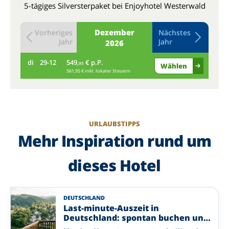
5-tägiges Silversterpaket bei Enjoyhotel Westerwald
Dezember
Vorheriges
Nächstes
Jahr
Jahr
2026
di
29-12
549,
€ p.P.
mi
95
Wählen
561,95 € inkl. lokaler Steuern
URLAUBSTIPPS
Mehr Inspiration rund um
dieses Hotel
DEUTSCHLAND
Last-minute-Auszeit in
Deutschland: spontan buchen und
entspannen