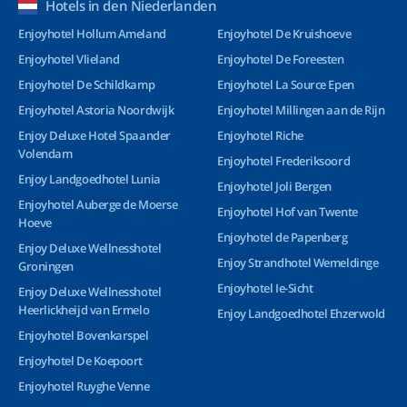
Hotels in den Niederlanden
Enjoyhotel Hollum Ameland
Enjoyhotel De Kruishoeve
Enjoyhotel Vlieland
Enjoyhotel De Foreesten
Enjoyhotel De Schildkamp
Enjoyhotel La Source Epen
Enjoyhotel Astoria Noordwijk
Enjoyhotel Millingen aan de Rijn
Enjoy Deluxe Hotel Spaander
Enjoyhotel Riche
Volendam
Enjoyhotel Frederiksoord
Enjoy Landgoedhotel Lunia
Enjoyhotel Joli Bergen
Enjoyhotel Auberge de Moerse
Enjoyhotel Hof van Twente
Hoeve
Enjoyhotel de Papenberg
Enjoy Deluxe Wellnesshotel
Enjoy Strandhotel Wemeldinge
Groningen
Enjoyhotel Ie-Sicht
Enjoy Deluxe Wellnesshotel
Heerlickheijd van Ermelo
Enjoy Landgoedhotel Ehzerwold
Enjoyhotel Bovenkarspel
Enjoyhotel De Koepoort
Enjoyhotel Ruyghe Venne