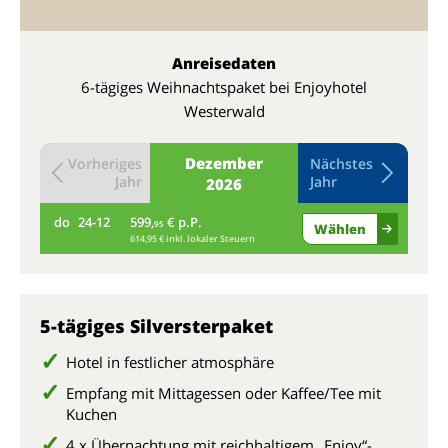
Anreisedaten
6-tägiges Weihnachtspaket bei Enjoyhotel
Westerwald
Dezember
Vorheriges
Nächstes
Jahr
Jahr
2026
do
24-12
599,
€ p.P.
fr
95
Wählen
614,95 € inkl. lokaler Steuern
5-tägiges Silversterpaket
Hotel in festlicher atmosphäre
Empfang mit Mittagessen oder Kaffee/Tee mit
Kuchen
4 x Übernachtung mit reichhaltigem „Enjoy“-