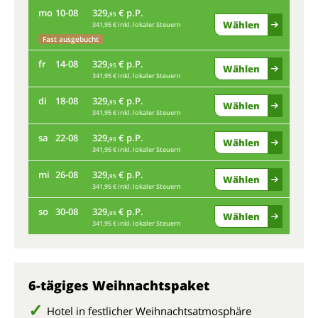
mo
10-08
329,
€ p.P.
do
95
Wählen
341,95 € inkl. lokaler Steuern
Fast ausgebucht
mo
fr
14-08
329,
€ p.P.
95
Wählen
341,95 € inkl. lokaler Steuern
Fas
di
18-08
329,
€ p.P.
fr
95
Wählen
341,95 € inkl. lokaler Steuern
sa
22-08
329,
€ p.P.
di
95
Wählen
341,95 € inkl. lokaler Steuern
Fas
mi
26-08
329,
€ p.P.
95
Wählen
341,95 € inkl. lokaler Steuern
sa
so
30-08
329,
€ p.P.
95
Wählen
341,95 € inkl. lokaler Steuern
mi
so
6-tägiges Weihnachtspaket
Hotel in festlicher Weihnachtsatmosphäre