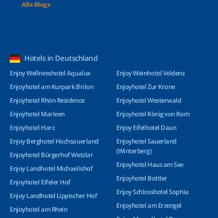
Alle Blogs
Hotels in Deutschland
Enjoy Wellnesshotel Aqualux
Enjoy Weinhotel Veldenz
Enjoyhotel am Kurpark Brilon
Enjoyhotel Zur Krone
Enjoyhotel Rhön Residence
Enjoyhotel Westerwald
Enjoyhotel Marleen
Enjoyhotel König von Rom
Enjoyhotel Harz
Enjoy Eifelhotel Daun
Enjoy Berghotel Hochsauerland
Enjoyhotel Sauerland
(Winterberg)
Enjoyhotel Bürgerhof Wetzlar
Enjoyhotel Haus am See
Enjoy Landhotel Michaelishof
Enjoyhotel Bottler
Enjoyhotel Eifeler Hof
Enjoy Schlosshotel Sophia
Enjoy Landhotel Lippischer Hof
Enjoyhotel am Erzengel
Enjoyhotel am Rhein