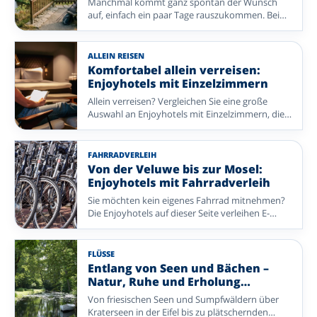
Manchmal kommt ganz spontan der Wunsch
auf, einfach ein paar Tage rauszukommen. Bei
Enjoyhotels buchen Sie unkompliziert eine
erholsame Auszeit in Deutschland – mit einem
komfortablen Aufenthalt, geselliger Atmosphäre
ALLEIN REISEN
und vielem, das bereits für Sie organisiert ist.
Komfortabel allein verreisen:
Entdecken Sie reizvolle Reiseziele und freuen Sie
Enjoyhotels mit Einzelzimmern
sich schon bald auf einen entspannten Urlaub.
Allein verreisen? Vergleichen Sie eine große
Auswahl an Enjoyhotels mit Einzelzimmern, die
je nach Verfügbarkeit ohne Zuschlag buchbar
sind – in den Niederlanden, Belgien und
Deutschland.
FAHRRADVERLEIH
Von der Veluwe bis zur Mosel:
Enjoyhotels mit Fahrradverleih
Sie möchten kein eigenes Fahrrad mitnehmen?
Die Enjoyhotels auf dieser Seite verleihen E-
Bikes. Die Mietpreise unterscheiden sich je nach
Enjoyhotel. Wählen Sie ein Radrevier in den
Niederlanden oder Deutschland – von Küsten
FLÜSSE
und Flusstälern bis zu Wäldern und
Entlang von Seen und Bächen –
Heidelandschaften.
Natur, Ruhe und Erholung
genießen
Von friesischen Seen und Sumpfwäldern über
Kraterseen in der Eifel bis zu plätschernden