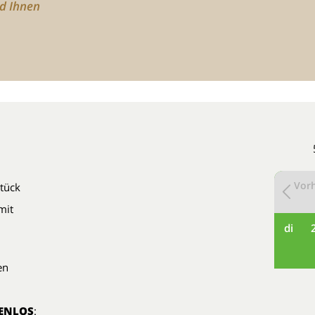
rd Ihnen
Vorh
tück
mit
di
en
ENLOS
: