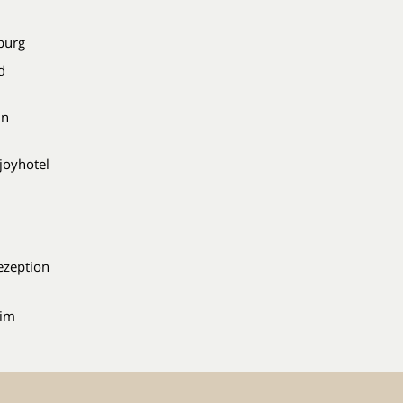
nburg
d
in
joyhotel
ezeption
 im