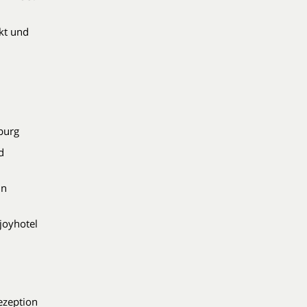
ekt und
nburg
d
in
joyhotel
ezeption