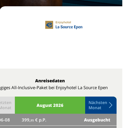
Anreisedaten
ägiges All-Inclusive-Paket bei Enjoyhotel La Source Epen
etzten
Nächsten
August
2026
Monat
Monat
06-08
399,
€ p.P.
Ausgebucht
do
95