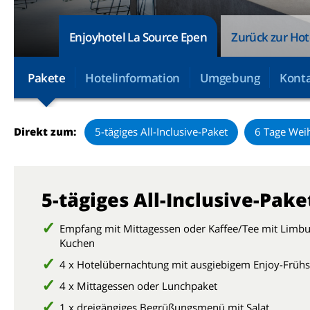
Enjoyhotel La Source Epen
Zurück zur Hot
Pakete
Hotelinformation
Umgebung
Konta
Direkt zum:
5-tägiges All-Inclusive-Paket
6 Tage Wei
5-tägiges All-Inclusive-Pake
Empfang mit Mittagessen oder Kaffee/Tee mit Limbu
Kuchen
4 x
Hotelübernachtung mit ausgiebigem Enjoy-Frühs
4 x Mittagessen oder Lunchpaket
1 x dreigängiges Begrüßungsmenü mit Salat