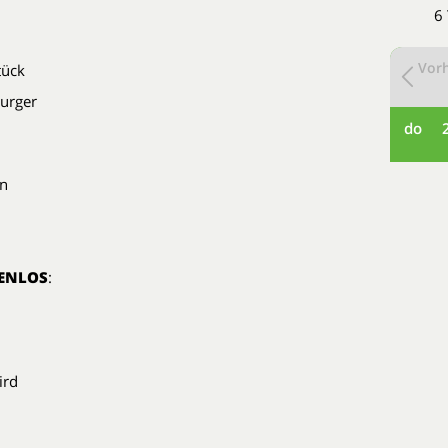
6
Vorh
tück
burger
do
en
ENLOS
:
ird