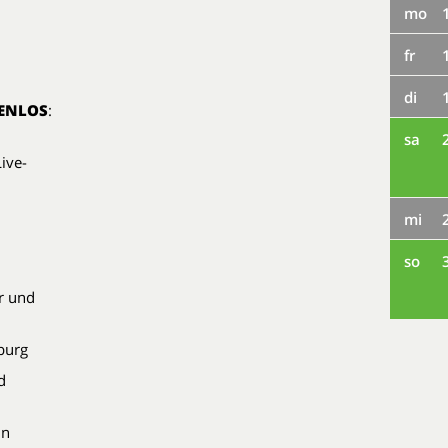
mo
fr
di
ENLOS
:
sa
ive-
mi
so
r und
nburg
d
in