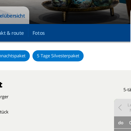
elübersicht
kt & route
Fotos
hnachtspaket
5 Tage Silvesterpaket
t
5-t
rger
L
tück
do