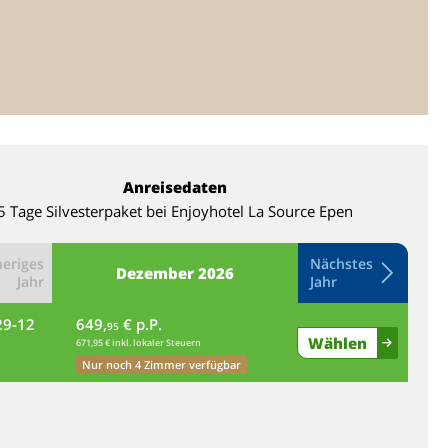
Anreisedaten
5 Tage Silvesterpaket bei Enjoyhotel La Source Epen
eriges
Nächstes
Dezember
2026
Jahr
Jahr
29-12
649,
€ p.P.
mi
95
Wählen
671,95 € inkl. lokaler Steuern
Nur noch 4 Zimmer verfügbar