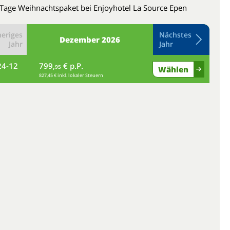
 Tage Weihnachtspaket bei Enjoyhotel La Source Epen
eriges
Nächstes
Dezember
2026
Jahr
Jahr
24-12
799,
€ p.P.
fr
95
Wählen
827,45 € inkl. lokaler Steuern