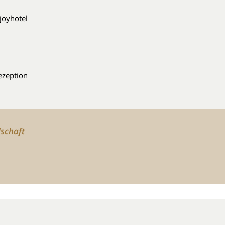
joyhotel
ezeption
dschaft