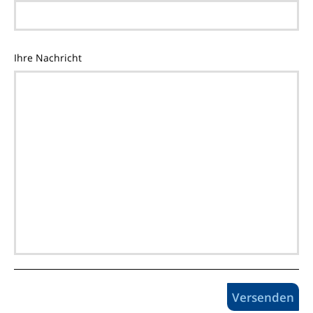
Ihre Nachricht
Versenden