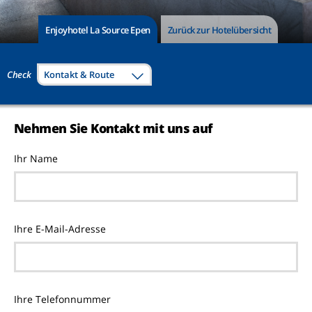
Enjoyhotel La Source Epen
Zurück zur Hotelübersicht
Check
Kontakt & Route
Nehmen Sie Kontakt mit uns auf
Ihr Name
Ihre E-Mail-Adresse
Ihre Telefonnummer