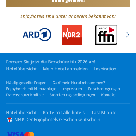
Ihnen gefallen!
Enjoyhotels sind unter anderem bekannt von:
Fordern Sie jetzt die Broschüre für 2026 an!
Hotelübersicht
Mein Hotel anmelden
Inspiration
Häufig gestellte Fragen
Darf mein Hund mitkommen?
Enjoyhotels mit Klimaanlage
Impressum
Reisebedingungen
Datenschutzrichtlinie
Stornierungsbedingungen
Kontakt
Hotelübersicht
Karte mit alle hotels.
Last Minute
NEU! Der Enjoyhotels-Geschenkgutschein