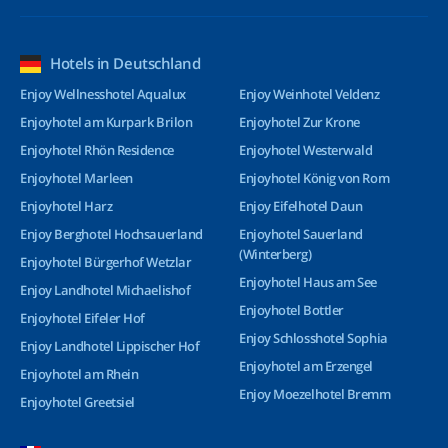
Hotels in Deutschland
Enjoy Wellnesshotel Aqualux
Enjoy Weinhotel Veldenz
Enjoyhotel am Kurpark Brilon
Enjoyhotel Zur Krone
Enjoyhotel Rhön Residence
Enjoyhotel Westerwald
Enjoyhotel Marleen
Enjoyhotel König von Rom
Enjoyhotel Harz
Enjoy Eifelhotel Daun
Enjoy Berghotel Hochsauerland
Enjoyhotel Sauerland
(Winterberg)
Enjoyhotel Bürgerhof Wetzlar
Enjoyhotel Haus am See
Enjoy Landhotel Michaelishof
Enjoyhotel Bottler
Enjoyhotel Eifeler Hof
Enjoy Schlosshotel Sophia
Enjoy Landhotel Lippischer Hof
Enjoyhotel am Erzengel
Enjoyhotel am Rhein
Enjoy Moezelhotel Bremm
Enjoyhotel Greetsiel