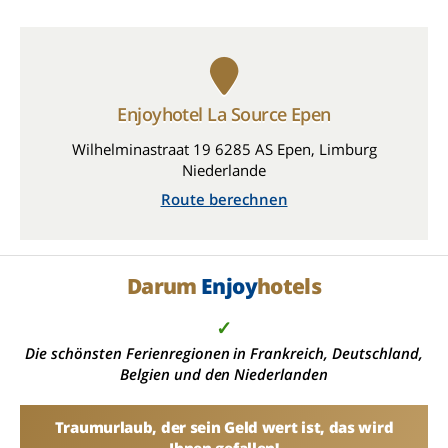
Enjoyhotel La Source Epen
Wilhelminastraat 19 6285 AS Epen, Limburg
Niederlande
Route berechnen
Darum
Enjoy
hotels
✓
Die schönsten Ferienregionen in Frankreich, Deutschland,
Belgien und den Niederlanden
Traumurlaub, der sein Geld wert ist, das wird