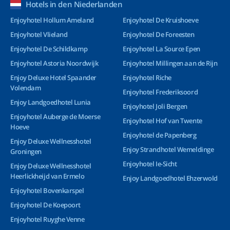
Hotels in den Niederlanden
Enjoyhotel Hollum Ameland
Enjoyhotel De Kruishoeve
Enjoyhotel Vlieland
Enjoyhotel De Foreesten
Enjoyhotel De Schildkamp
Enjoyhotel La Source Epen
Enjoyhotel Astoria Noordwijk
Enjoyhotel Millingen aan de Rijn
Enjoy Deluxe Hotel Spaander
Enjoyhotel Riche
Volendam
Enjoyhotel Frederiksoord
Enjoy Landgoedhotel Lunia
Enjoyhotel Joli Bergen
Enjoyhotel Auberge de Moerse
Enjoyhotel Hof van Twente
Hoeve
Enjoyhotel de Papenberg
Enjoy Deluxe Wellnesshotel
Enjoy Strandhotel Wemeldinge
Groningen
Enjoyhotel Ie-Sicht
Enjoy Deluxe Wellnesshotel
Heerlickheijd van Ermelo
Enjoy Landgoedhotel Ehzerwold
Enjoyhotel Bovenkarspel
Enjoyhotel De Koepoort
Enjoyhotel Ruyghe Venne