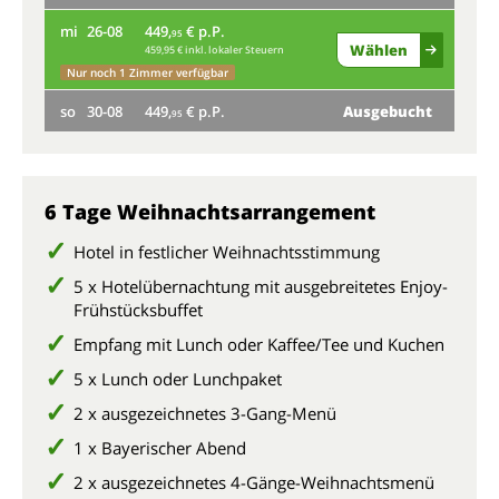
mi
26-08
449,
€ p.P.
so
95
Wählen
459,95 € inkl. lokaler Steuern
Nur noch 1 Zimmer verfügbar
so
30-08
449,
€ p.P.
Ausgebucht
95
6 Tage Weihnachtsarrangement
Hotel in festlicher Weihnachtsstimmung
5 x Hotelübernachtung mit ausgebreitetes Enjoy-
Frühstücksbuffet
Empfang mit Lunch oder Kaffee/Tee und Kuchen
5 x Lunch oder Lunchpaket
2 x ausgezeichnetes 3-Gang-Menü
1 x Bayerischer Abend
2 x ausgezeichnetes 4-Gänge-Weihnachtsmenü