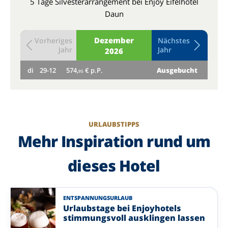
5 Tage Silvesterarrangement bei Enjoy Eifelhotel
Daun
Dezember
Vorheriges
Nächstes
Jahr
Jahr
2026
di
29-12
574,
€ p.P.
Ausgebucht
mi
95
URLAUBSTIPPS
Mehr Inspiration rund um
dieses Hotel
ENTSPANNUNGSURLAUB
Urlaubstage bei Enjoyhotels
stimmungsvoll ausklingen lassen