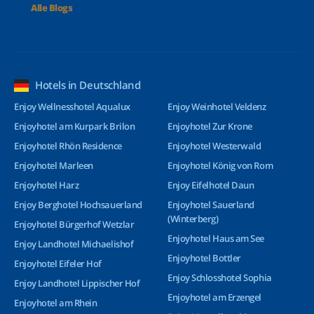
Alle Blogs
Hotels in Deutschland
Enjoy Wellnesshotel Aqualux
Enjoy Weinhotel Veldenz
Enjoyhotel am Kurpark Brilon
Enjoyhotel Zur Krone
Enjoyhotel Rhön Residence
Enjoyhotel Westerwald
Enjoyhotel Marleen
Enjoyhotel König von Rom
Enjoyhotel Harz
Enjoy Eifelhotel Daun
Enjoy Berghotel Hochsauerland
Enjoyhotel Sauerland
(Winterberg)
Enjoyhotel Bürgerhof Wetzlar
Enjoyhotel Haus am See
Enjoy Landhotel Michaelishof
Enjoyhotel Bottler
Enjoyhotel Eifeler Hof
Enjoy Schlosshotel Sophia
Enjoy Landhotel Lippischer Hof
Enjoyhotel am Erzengel
Enjoyhotel am Rhein