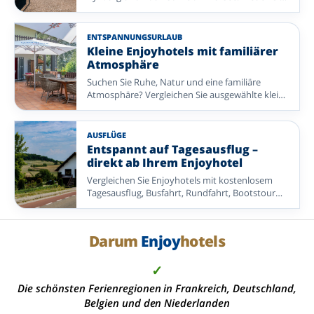
sich auf Wälder, Maare, Wanderwege und einen
Enjoyhotels kennen. So entsteht die ideale
Aufenthalt, bei dem für alles gesorgt ist.
Mischung aus Bewegung und unbeschwertem
Genuss.
ENTSPANNUNGSURLAUB
Kleine Enjoyhotels mit familiärer
Atmosphäre
Suchen Sie Ruhe, Natur und eine familiäre
Atmosphäre? Vergleichen Sie ausgewählte kleine
Enjoyhotels in Deutschland, den Niederlanden,
Belgien und Frankreich.
AUSFLÜGE
Entspannt auf Tagesausflug –
direkt ab Ihrem Enjoyhotel
Vergleichen Sie Enjoyhotels mit kostenlosem
Tagesausflug, Busfahrt, Rundfahrt, Bootstour
oder einer anderen organisierten Exkursion.
Ideal, wenn Sie ohne eigene Routenplanung
mehr von der Umgebung entdecken möchten.
Darum
Enjoy
hotels
✓
Die schönsten Ferienregionen in Frankreich, Deutschland,
Belgien und den Niederlanden