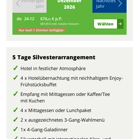
Dezember
Vorheriges
Nächstes
Jahr
Jahr
2026
do
24-12
674,
€ p.P.
fr
95
Wählen
687,45 € inkl. lokaler Steuern
Nur noch 1 Zimmer verfügbar
5 Tage Silvesterarrangement
Hotel in festlicher Atmosphäre
4 x Hotelübernachtung mit reichhaltigem Enjoy-
Frühstücksbuffet
Empfang mit Mittagessen oder Kaffee/Tee
mit Kuchen
4 x Mittagessen oder Lunchpaket
2 x ausgezeichnetes 3-Gang-Wahlmenü
1x 4-Gang-Galadinner