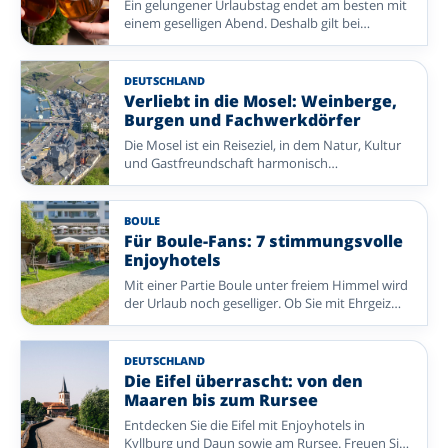
Ein gelungener Urlaubstag endet am besten mit
einem geselligen Abend. Deshalb gilt bei
Enjoyhotels: Ein 5-tägiges All-inclusive-Paket
umfasst auch ein Abendprogramm. Von Live-
Musik und Bingo bis zu einem entspannten
DEUTSCHLAND
Spaziergang oder einer Weinprobe gestaltet
Verliebt in die Mosel: Weinberge,
jedes Enjoyhotel den Abend auf eigene Weise.
Burgen und Fachwerkdörfer
Vergleichen Sie auf dieser Seite acht Enjoyhotels
Die Mosel ist ein Reiseziel, in dem Natur, Kultur
in den Niederlanden, Belgien und Deutschland
und Gastfreundschaft harmonisch
mit jeweils eigenem stimmungsvollem
zusammenkommen. Entlang des malerischen
Abendprogramm.
Flusses erwarten Sie weitläufige Weinberge,
beeindruckende Burgen und charmante
BOULE
Fachwerkdörfer, die zum entspannten
Für Boule-Fans: 7 stimmungsvolle
Entdecken einladen. Unternehmen Sie eine
Enjoyhotels
schöne Wanderung am Wasser, genießen Sie
Mit einer Partie Boule unter freiem Himmel wird
eine Terrasse mit Aussicht oder probieren Sie ein
der Urlaub noch geselliger. Ob Sie mit Ehrgeiz
Glas regionalen Wein. Von einem komfortablen
spielen oder vor allem die entspannte
Enjoyhotel aus erleben Sie den besonderen
Atmosphäre genießen: Bei diesen sieben
Charme der Mosel und genießen zugleich einen
Enjoyhotels erwartet Sie ein Bouleplatz für einen
rundum sorglosen Aufenthalt.
DEUTSCHLAND
schönen Nachmittag mit Ihrer Begleitung oder
Die Eifel überrascht: von den
anderen Gästen. Verbinden Sie die sportliche
Maaren bis zum Rursee
Abwechslung mit komfortablen
Entdecken Sie die Eifel mit Enjoyhotels in
Übernachtungen, gutem Essen und der
Kyllburg und Daun sowie am Rursee. Freuen Sie
herzlichen Gastfreundschaft, die Sie von