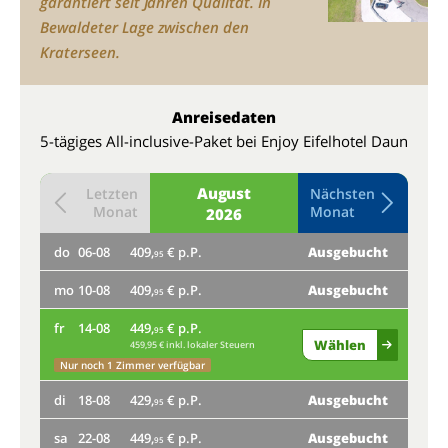
garantiert seit Jahren Qualität. In
Bewaldeter Lage zwischen den
Kraterseen.
Anreisedaten
5-tägiges All-inclusive-Paket bei Enjoy Eifelhotel Daun
August
Letzten
Nächsten
Monat
Monat
2026
do
06-08
409,
€ p.P.
Ausgebucht
do
95
mo
10-08
409,
€ p.P.
Ausgebucht
mo
95
fr
14-08
449,
€ p.P.
fr
95
Wählen
459,95 € inkl. lokaler Steuern
di
Nur noch 1 Zimmer verfügbar
di
18-08
429,
€ p.P.
Ausgebucht
sa
95
sa
22-08
449,
€ p.P.
Ausgebucht
mi
95