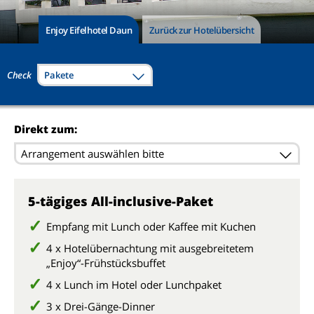
Enjoy Eifelhotel Daun
Zurück zur Hotelübersicht
Check
Pakete
Direkt zum:
Arrangement auswählen bitte
5-tägiges All-inclusive-Paket
Empfang mit Lunch oder Kaffee mit Kuchen
4 x Hotelübernachtung mit ausgebreitetem
„Enjoy“-Frühstücksbuffet
4 x Lunch im Hotel oder Lunchpaket
3 x Drei-Gänge-Dinner