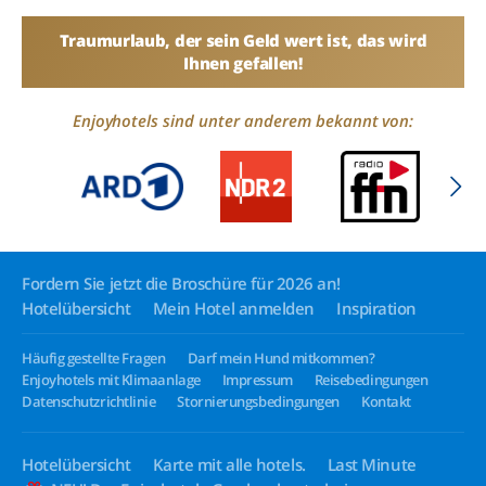
Traumurlaub, der sein Geld wert ist, das wird
Ihnen gefallen!
Enjoyhotels sind unter anderem bekannt von:
Fordern Sie jetzt die Broschüre für 2026 an!
Hotelübersicht
Mein Hotel anmelden
Inspiration
Häufig gestellte Fragen
Darf mein Hund mitkommen?
Enjoyhotels mit Klimaanlage
Impressum
Reisebedingungen
Datenschutzrichtlinie
Stornierungsbedingungen
Kontakt
Hotelübersicht
Karte mit alle hotels.
Last Minute