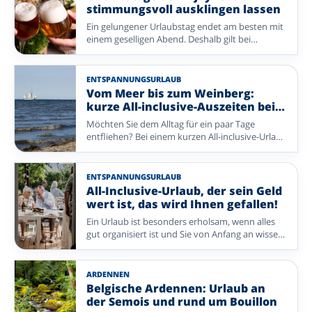
Wandern Sie durch Wälder und über
stimmungsvoll ausklingen lassen
Heideflächen, atmen Sie frische Meeresluft oder
Ein gelungener Urlaubstag endet am besten mit
genießen Sie sanfte Hügellandschaften. Nach
einem geselligen Abend. Deshalb gilt bei
einem erlebnisreichen Tag im Freien erwartet Sie
Enjoyhotels: Ein 5-tägiges All-inclusive-Paket
Ihr gemütliches Enjoyhotel.
umfasst auch ein Abendprogramm. Von Live-
Musik und Bingo bis zu einem entspannten
ENTSPANNUNGSURLAUB
Spaziergang oder einer Weinprobe gestaltet
Vom Meer bis zum Weinberg:
jedes Enjoyhotel den Abend auf eigene Weise.
kurze All-inclusive-Auszeiten bei
Vergleichen Sie auf dieser Seite acht Enjoyhotels
Enjoyhotels
Möchten Sie dem Alltag für ein paar Tage
in den Niederlanden, Belgien und Deutschland
entfliehen? Bei einem kurzen All-inclusive-Urlaub
mit jeweils eigenem stimmungsvollem
mit Enjoyhotels genießen Sie in wenigen Tagen
Abendprogramm.
alles, was eine Auszeit besonders macht. Von
frischer Seeluft auf den Watteninseln bis zu
ENTSPANNUNGSURLAUB
reizvollen Landschaften und charmanten Orten
All-Inclusive-Urlaub, der sein Geld
in Deutschland und Belgien ist Ihr Aufenthalt
wert ist, das wird Ihnen gefallen!
rundum organisiert – Sie müssen nur noch
Ein Urlaub ist besonders erholsam, wenn alles
genießen.
gut organisiert ist und Sie von Anfang an wissen,
was Sie erwartet. Bei Enjoyhotels genießen Sie
einen rundum betreuten All-inclusive-
Aufenthalt, bei dem Komfort, Geselligkeit und
ARDENNEN
Gastfreundschaft im Mittelpunkt stehen. Von
Belgische Ardennen: Urlaub an
reichhaltigen Frühstücksbuffets und leckeren
der Semois und rund um Bouillon
Abendessen bis zu schönen Extras, die Ihren