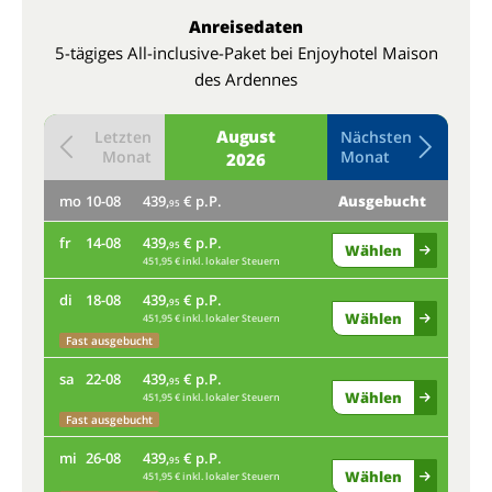
Anreisedaten
5-tägiges All-inclusive-Paket bei Enjoyhotel Maison
des Ardennes
August
Letzten
Nächsten
Monat
Monat
2026
mo
10-08
439,
€ p.P.
Ausgebucht
do
95
fr
14-08
439,
€ p.P.
mo
95
Wählen
451,95 € inkl. lokaler Steuern
fr
di
18-08
439,
€ p.P.
95
Wählen
451,95 € inkl. lokaler Steuern
Nur
Fast ausgebucht
di
sa
22-08
439,
€ p.P.
95
Wählen
451,95 € inkl. lokaler Steuern
Nur
Fast ausgebucht
sa
mi
26-08
439,
€ p.P.
95
Wählen
451,95 € inkl. lokaler Steuern
Fas