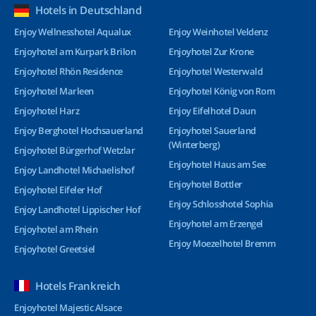
Hotels in Deutschland
Enjoy Wellnesshotel Aqualux
Enjoy Weinhotel Veldenz
Enjoyhotel am Kurpark Brilon
Enjoyhotel Zur Krone
Enjoyhotel Rhön Residence
Enjoyhotel Westerwald
Enjoyhotel Marleen
Enjoyhotel König von Rom
Enjoyhotel Harz
Enjoy Eifelhotel Daun
Enjoy Berghotel Hochsauerland
Enjoyhotel Sauerland
(Winterberg)
Enjoyhotel Bürgerhof Wetzlar
Enjoyhotel Haus am See
Enjoy Landhotel Michaelishof
Enjoyhotel Bottler
Enjoyhotel Eifeler Hof
Enjoy Schlosshotel Sophia
Enjoy Landhotel Lippischer Hof
Enjoyhotel am Erzengel
Enjoyhotel am Rhein
Enjoy Moezelhotel Bremm
Enjoyhotel Greetsiel
Hotels Frankreich
Enjoyhotel Majestic Alsace