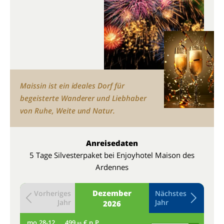
Maissin ist ein ideales Dorf für
begeisterte Wanderer und Liebhaber
von Ruhe, Weite und Natur.
Anreisedaten
5 Tage Silvesterpaket bei Enjoyhotel Maison des
Ardennes
Dezember
Vorheriges
Nächstes
Jahr
Jahr
2026
mo
28-12
499,
€ p.P.
di
95