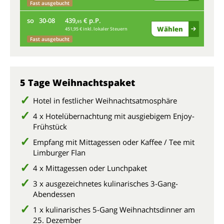
Fast ausgebucht
mi
so
30-08
439,
€ p.P.
95
Wählen
451,95 € inkl. lokaler Steuern
so
Fast ausgebucht
Fas
5 Tage Weihnachtspaket
Hotel in festlicher Weihnachtsatmosphäre
4 x Hotelübernachtung mit ausgiebigem Enjoy-
Frühstück
Empfang mit Mittagessen oder Kaffee / Tee mit
Limburger Flan
4 x Mittagessen oder Lunchpaket
3 x ausgezeichnetes kulinarisches 3-Gang-
Abendessen
1 x kulinarisches 5-Gang Weihnachtsdinner am
25. Dezember