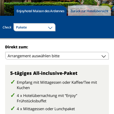
Enjoyhotel Maison des Ardennes
Zurück zur Hotelübersicht
Check
Pakete
Direkt zum:
Arrangement auswählen bitte
5-tägiges All-inclusive-Paket
Empfang mit Mittagessen oder Kaffee/Tee mit
Kuchen
4 x Hotelübernachtung mit “Enjoy”
Frühstücksbuffet
4 x Mittagessen oder Lunchpaket