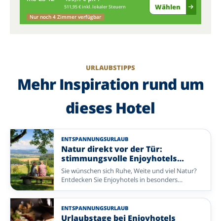
Wählen
511,95 € inkl. lokaler Steuern
Nur noch 4 Zimmer verfügbar
URLAUBSTIPPS
Mehr Inspiration rund um
dieses Hotel
ENTSPANNUNGSURLAUB
Natur direkt vor der Tür:
stimmungsvolle Enjoyhotels
entdecken
Sie wünschen sich Ruhe, Weite und viel Natur?
Entdecken Sie Enjoyhotels in besonders
reizvollen Regionen – von der Veluwe und dem
Achterhoek über die Watteninsel Vlieland, das
Sauerland und die Lüneburger Heide bis zu den
ENTSPANNUNGSURLAUB
Ardennen und den französischen Nordvogesen.
Urlaubstage bei Enjoyhotels