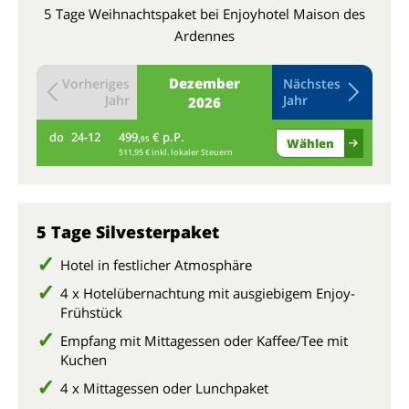
5 Tage Weihnachtspaket bei Enjoyhotel Maison des
Ardennes
Dezember
Vorheriges
Nächstes
Jahr
Jahr
2026
do
24-12
499,
€ p.P.
fr
95
Wählen
511,95 € inkl. lokaler Steuern
5 Tage Silvesterpaket
Hotel in festlicher Atmosphäre
4 x Hotelübernachtung mit ausgiebigem Enjoy-
Frühstück
Empfang mit Mittagessen oder Kaffee/Tee mit
Kuchen
4 x Mittagessen oder Lunchpaket