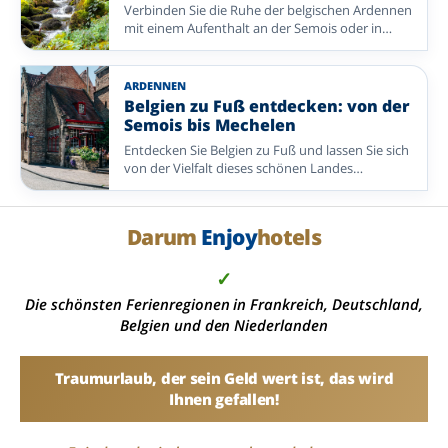
Verbinden Sie die Ruhe der belgischen Ardennen
Aufenthalt noch angenehmer machen: Hier
mit einem Aufenthalt an der Semois oder in
bekommen Sie viel Urlaub zu einem attraktiven
Maissin. Vergleichen Sie Enjoyhotel L’Eau Vive
Preis. So bleibt Ihnen mehr Zeit zum
Ardennen und Enjoyhotel Maison des Ardennes.
Entspannen, Entdecken und Genießen – mit
einem Angebot, das sein Geld wert ist.
ARDENNEN
Entdecken Sie eine abwechslungsreiche Auswahl
Belgien zu Fuß entdecken: von der
an Enjoyhotels in den Niederlanden,
Semois bis Mechelen
Deutschland und Belgien.
Entdecken Sie Belgien zu Fuß und lassen Sie sich
von der Vielfalt dieses schönen Landes
überraschen. Wandern Sie entlang der
plätschernden Semois, durch die grünen
Ardennen und durch geschichtsträchtige Städte
Darum
Enjoy
hotels
wie Tongeren und Mechelen. Von einem
komfortablen Enjoyhotel aus erkunden Sie
✓
reizvolle Wanderwege und besondere
Ausflugsziele und genießen zugleich viel Ruhe
Die schönsten Ferienregionen in Frankreich, Deutschland,
und Erholung.
Belgien und den Niederlanden
Traumurlaub, der sein Geld wert ist, das wird
Ihnen gefallen!