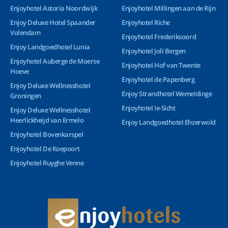
Enjoyhotel Astoria Noordwijk
Enjoyhotel Millingen aan de Rijn
Enjoy Deluxe Hotel Spaander
Enjoyhotel Riche
Volendam
Enjoyhotel Frederiksoord
Enjoy Landgoedhotel Lunia
Enjoyhotel Joli Bergen
Enjoyhotel Auberge de Moerse
Enjoyhotel Hof van Twente
Hoeve
Enjoyhotel de Papenberg
Enjoy Deluxe Wellnesshotel
Enjoy Strandhotel Wemeldinge
Groningen
Enjoyhotel Ie-Sicht
Enjoy Deluxe Wellnesshotel
Heerlickheijd van Ermelo
Enjoy Landgoedhotel Ehzerwold
Enjoyhotel Bovenkarspel
Enjoyhotel De Koepoort
Enjoyhotel Ruyghe Venne