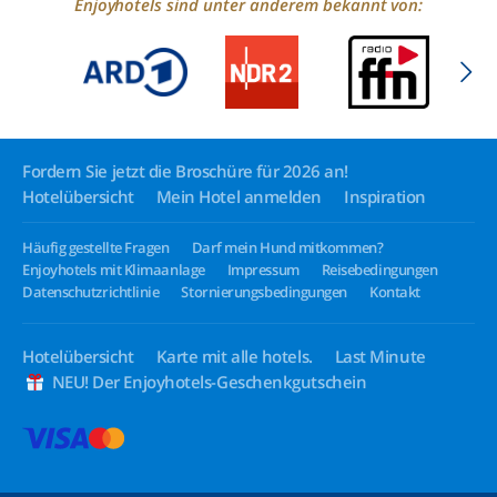
Enjoyhotels sind unter anderem bekannt von:
Fordern Sie jetzt die Broschüre für 2026 an!
Hotelübersicht
Mein Hotel anmelden
Inspiration
Häufig gestellte Fragen
Darf mein Hund mitkommen?
Enjoyhotels mit Klimaanlage
Impressum
Reisebedingungen
Datenschutzrichtlinie
Stornierungsbedingungen
Kontakt
Hotelübersicht
Karte mit alle hotels.
Last Minute
NEU! Der Enjoyhotels-Geschenkgutschein