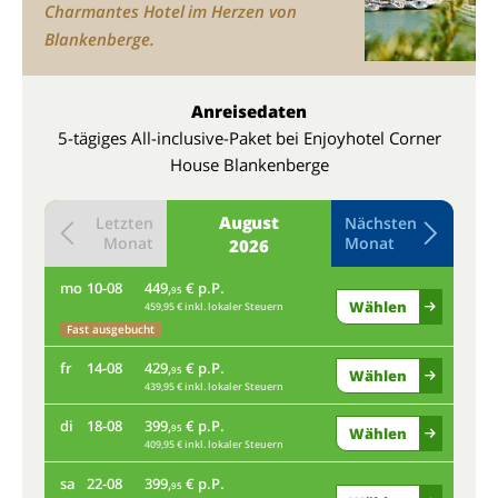
Charmantes Hotel im Herzen von
Blankenberge.
Anreisedaten
5-tägiges All-inclusive-Paket bei Enjoyhotel Corner
House Blankenberge
August
Letzten
Nächsten
Monat
Monat
2026
mo
10-08
449,
€ p.P.
do
95
Wählen
459,95 € inkl. lokaler Steuern
Fast ausgebucht
mo
fr
14-08
429,
€ p.P.
95
Wählen
439,95 € inkl. lokaler Steuern
fr
di
18-08
399,
€ p.P.
95
Wählen
409,95 € inkl. lokaler Steuern
di
sa
22-08
399,
€ p.P.
95