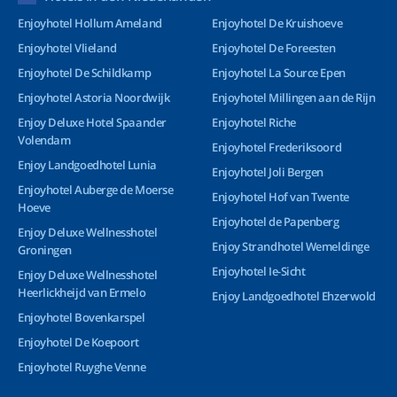
Enjoyhotel Hollum Ameland
Enjoyhotel De Kruishoeve
Enjoyhotel Vlieland
Enjoyhotel De Foreesten
Enjoyhotel De Schildkamp
Enjoyhotel La Source Epen
Enjoyhotel Astoria Noordwijk
Enjoyhotel Millingen aan de Rijn
Enjoy Deluxe Hotel Spaander
Enjoyhotel Riche
Volendam
Enjoyhotel Frederiksoord
Enjoy Landgoedhotel Lunia
Enjoyhotel Joli Bergen
Enjoyhotel Auberge de Moerse
Enjoyhotel Hof van Twente
Hoeve
Enjoyhotel de Papenberg
Enjoy Deluxe Wellnesshotel
Enjoy Strandhotel Wemeldinge
Groningen
Enjoyhotel Ie-Sicht
Enjoy Deluxe Wellnesshotel
Heerlickheijd van Ermelo
Enjoy Landgoedhotel Ehzerwold
Enjoyhotel Bovenkarspel
Enjoyhotel De Koepoort
Enjoyhotel Ruyghe Venne