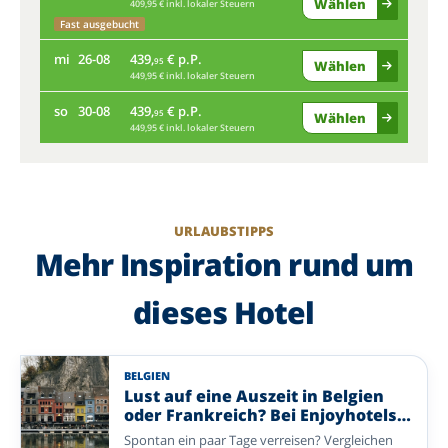
Wählen
409,95 € inkl. lokaler Steuern
sa
Fast ausgebucht
mi
26-08
439,
€ p.P.
95
Wählen
mi
449,95 € inkl. lokaler Steuern
so
30-08
439,
€ p.P.
95
Wählen
so
449,95 € inkl. lokaler Steuern
URLAUBSTIPPS
Mehr Inspiration rund um
dieses Hotel
BELGIEN
Lust auf eine Auszeit in Belgien
oder Frankreich? Bei Enjoyhotels
sind Sie jederzeit willkommen
Spontan ein paar Tage verreisen? Vergleichen