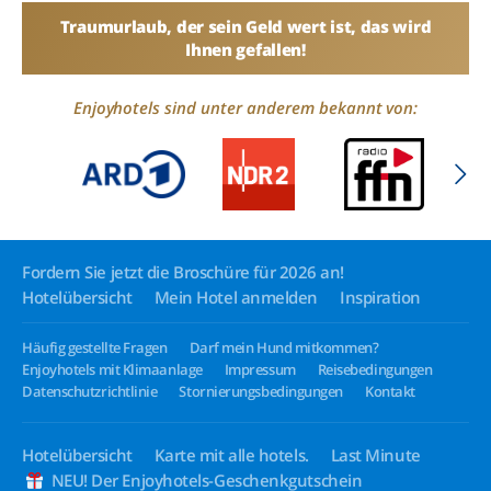
Traumurlaub, der sein Geld wert ist, das wird
Ihnen gefallen!
Enjoyhotels sind unter anderem bekannt von:
Fordern Sie jetzt die Broschüre für 2026 an!
Hotelübersicht
Mein Hotel anmelden
Inspiration
Häufig gestellte Fragen
Darf mein Hund mitkommen?
Enjoyhotels mit Klimaanlage
Impressum
Reisebedingungen
Datenschutzrichtlinie
Stornierungsbedingungen
Kontakt
Hotelübersicht
Karte mit alle hotels.
Last Minute
NEU! Der Enjoyhotels-Geschenkgutschein