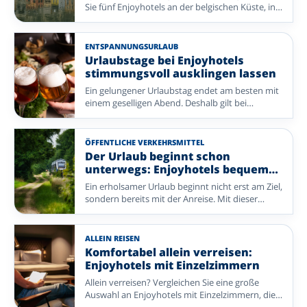
Sie fünf Enjoyhotels an der belgischen Küste, in
Tongeren, in den Ardennen und im
französischen Elsass. Für alle gilt: ein 5-tägiges
All-inclusive-Paket.
ENTSPANNUNGSURLAUB
Urlaubstage bei Enjoyhotels
stimmungsvoll ausklingen lassen
Ein gelungener Urlaubstag endet am besten mit
einem geselligen Abend. Deshalb gilt bei
Enjoyhotels: Ein 5-tägiges All-inclusive-Paket
umfasst auch ein Abendprogramm. Von Live-
Musik und Bingo bis zu einem entspannten
ÖFFENTLICHE VERKEHRSMITTEL
Spaziergang oder einer Weinprobe gestaltet
Der Urlaub beginnt schon
jedes Enjoyhotel den Abend auf eigene Weise.
unterwegs: Enjoyhotels bequem
Vergleichen Sie auf dieser Seite acht Enjoyhotels
mit öffentlichen Verkehrsmitteln
Ein erholsamer Urlaub beginnt nicht erst am Ziel,
in den Niederlanden, Belgien und Deutschland
erreichen
sondern bereits mit der Anreise. Mit dieser
mit jeweils eigenem stimmungsvollem
Auswahl an Enjoyhotels gelangen Sie bequem
Abendprogramm.
mit öffentlichen Verkehrsmitteln zu besonderen
Reisezielen wie der belgischen Küste, dem
ALLEIN REISEN
beschaulichen Norden der Niederlande und den
Komfortabel allein verreisen:
herrlichen Watteninseln. Ob Sie sich am Meer
Enjoyhotels mit Einzelzimmern
den Wind um die Nase wehen lassen, die Ruhe
Allein verreisen? Vergleichen Sie eine große
einer Insel genießen oder die Groninger
Auswahl an Enjoyhotels mit Einzelzimmern, die
Landschaft entdecken möchten: Ihr Urlaubsziel