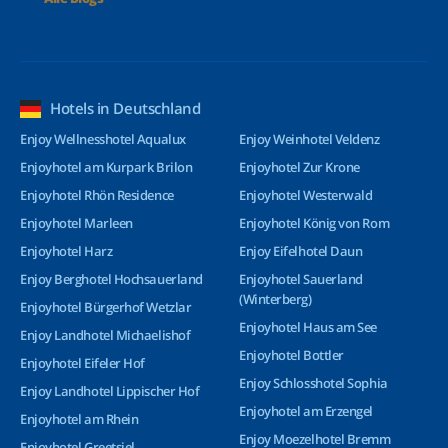
Hotels in Deutschland
Enjoy Wellnesshotel Aqualux
Enjoy Weinhotel Veldenz
Enjoyhotel am Kurpark Brilon
Enjoyhotel Zur Krone
Enjoyhotel Rhön Residence
Enjoyhotel Westerwald
Enjoyhotel Marleen
Enjoyhotel König von Rom
Enjoyhotel Harz
Enjoy Eifelhotel Daun
Enjoy Berghotel Hochsauerland
Enjoyhotel Sauerland
(Winterberg)
Enjoyhotel Bürgerhof Wetzlar
Enjoyhotel Haus am See
Enjoy Landhotel Michaelishof
Enjoyhotel Bottler
Enjoyhotel Eifeler Hof
Enjoy Schlosshotel Sophia
Enjoy Landhotel Lippischer Hof
Enjoyhotel am Erzengel
Enjoyhotel am Rhein
Enjoy Moezelhotel Bremm
Enjoyhotel Greetsiel