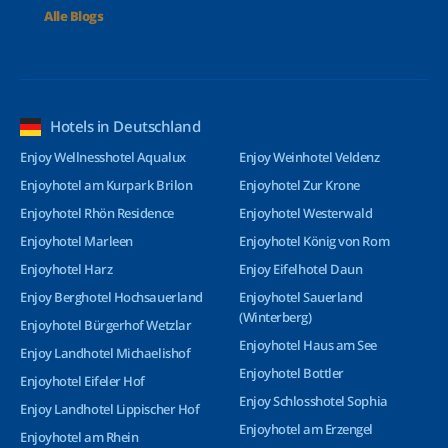
Alle Blogs
Hotels in Deutschland
Enjoy Wellnesshotel Aqualux
Enjoy Weinhotel Veldenz
Enjoyhotel am Kurpark Brilon
Enjoyhotel Zur Krone
Enjoyhotel Rhön Residence
Enjoyhotel Westerwald
Enjoyhotel Marleen
Enjoyhotel König von Rom
Enjoyhotel Harz
Enjoy Eifelhotel Daun
Enjoy Berghotel Hochsauerland
Enjoyhotel Sauerland
(Winterberg)
Enjoyhotel Bürgerhof Wetzlar
Enjoyhotel Haus am See
Enjoy Landhotel Michaelishof
Enjoyhotel Bottler
Enjoyhotel Eifeler Hof
Enjoy Schlosshotel Sophia
Enjoy Landhotel Lippischer Hof
Enjoyhotel am Erzengel
Enjoyhotel am Rhein