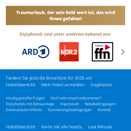
Traumurlaub, der sein Geld wert ist, das wird
Ihnen gefallen!
Enjoyhotels sind unter anderem bekannt von:
Fordern Sie jetzt die Broschüre für 2026 an!
Hotelübersicht
Mein Hotel anmelden
Inspiration
Häufig gestellte Fragen
Darf mein Hund mitkommen?
Enjoyhotels mit Klimaanlage
Impressum
Reisebedingungen
Datenschutzrichtlinie
Stornierungsbedingungen
Kontakt
Hotelübersicht
Karte mit alle hotels.
Last Minute