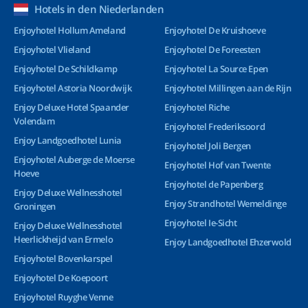
Hotels in den Niederlanden
Enjoyhotel Hollum Ameland
Enjoyhotel De Kruishoeve
Enjoyhotel Vlieland
Enjoyhotel De Foreesten
Enjoyhotel De Schildkamp
Enjoyhotel La Source Epen
Enjoyhotel Astoria Noordwijk
Enjoyhotel Millingen aan de Rijn
Enjoy Deluxe Hotel Spaander
Enjoyhotel Riche
Volendam
Enjoyhotel Frederiksoord
Enjoy Landgoedhotel Lunia
Enjoyhotel Joli Bergen
Enjoyhotel Auberge de Moerse
Enjoyhotel Hof van Twente
Hoeve
Enjoyhotel de Papenberg
Enjoy Deluxe Wellnesshotel
Enjoy Strandhotel Wemeldinge
Groningen
Enjoyhotel Ie-Sicht
Enjoy Deluxe Wellnesshotel
Heerlickheijd van Ermelo
Enjoy Landgoedhotel Ehzerwold
Enjoyhotel Bovenkarspel
Enjoyhotel De Koepoort
Enjoyhotel Ruyghe Venne