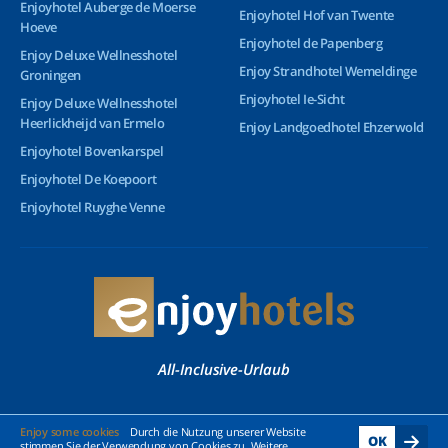
Enjoyhotel Auberge de Moerse
Enjoyhotel Hof van Twente
Hoeve
Enjoyhotel de Papenberg
Enjoy Deluxe Wellnesshotel
Enjoy Strandhotel Wemeldinge
Groningen
Enjoyhotel Ie-Sicht
Enjoy Deluxe Wellnesshotel
Heerlickheijd van Ermelo
Enjoy Landgoedhotel Ehzerwold
Enjoyhotel Bovenkarspel
Enjoyhotel De Koepoort
Enjoyhotel Ruyghe Venne
All-Inclusive-Urlaub
© 2026 Enjoyhotels - Alle Rechte vorbehalten
Enjoy some cookies
Durch die Nutzung unserer Website
OK
stimmen Sie der Verwendung von Cookies zu. Weitere