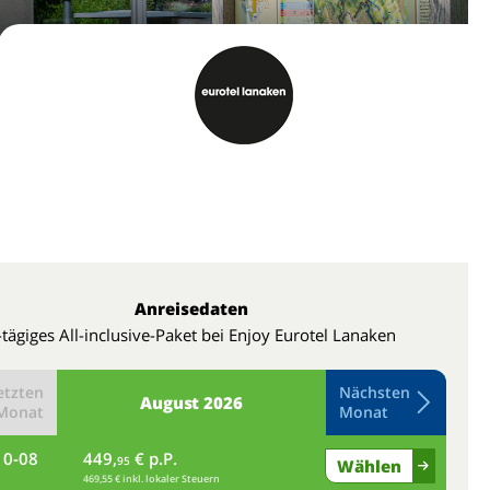
Anreisedaten
-tägiges All-inclusive-Paket bei Enjoy Eurotel Lanaken
etzten
Nächsten
August
2026
Monat
Monat
10-08
449,
€ p.P.
do
95
Wählen
469,55 € inkl. lokaler Steuern