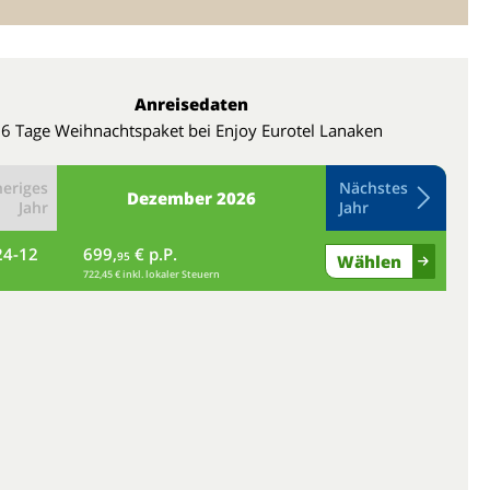
Anreisedaten
6 Tage Weihnachtspaket bei Enjoy Eurotel Lanaken
eriges
Nächstes
Dezember
2026
Jahr
Jahr
24-12
699,
€ p.P.
fr
95
Wählen
722,45 € inkl. lokaler Steuern