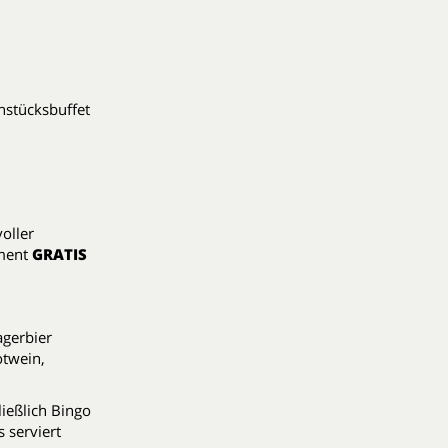
hstücksbuffet
oller
iment
GRATIS
agerbier
otwein,
ießlich Bingo
s serviert