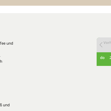
Vorh
/Tee und
-
do
ch
üß und