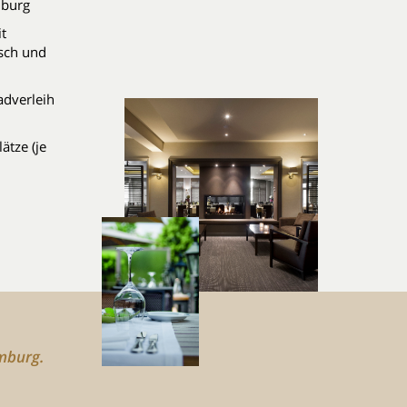
nburg
t
sch und
adverleih
ätze (je
imburg.