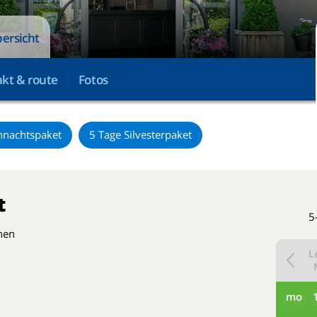
ersicht
kt & route
Fotos
hnachtspaket
5 Tage Silvesterpaket
t
5
hen
L
mo