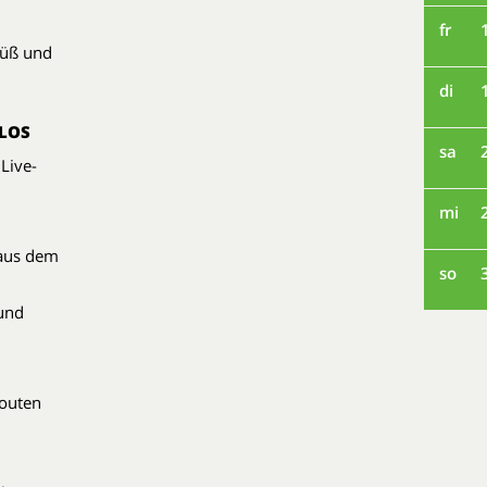
fr
süß und
di
LOS
sa
Live-
mi
 aus dem
so
und
outen