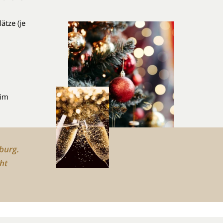
ätze (je
 im
burg.
ht