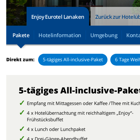
Enjoy Eurotel Lanaken
Zurück zur Hotelüb
Pakete
Hotelinformation
Umgebung
Konta
Direkt zum:
5-tägiges All-inclusive-Paket
6 Tage Wei
5-tägiges All-inclusive-Pake
Empfang mit Mittagessen oder Kaffee /Thee mit Kuc
4 x Hotelübernachtung mit reichhaltigem „Enjoy“-
Frühstücksbuffet
4 x Lunch oder Lunchpaket
4 x Drei-Gänge-Abendbuffet