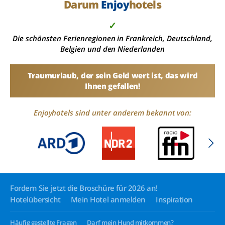
Darum
Enjoy
hotels
✓
Die schönsten Ferienregionen in Frankreich, Deutschland,
Belgien und den Niederlanden
Traumurlaub, der sein Geld wert ist, das wird
Ihnen gefallen!
Enjoyhotels sind unter anderem bekannt von:
Fordern Sie jetzt die Broschüre für 2026 an!
Hotelübersicht
Mein Hotel anmelden
Inspiration
Häufig gestellte Fragen
Darf mein Hund mitkommen?