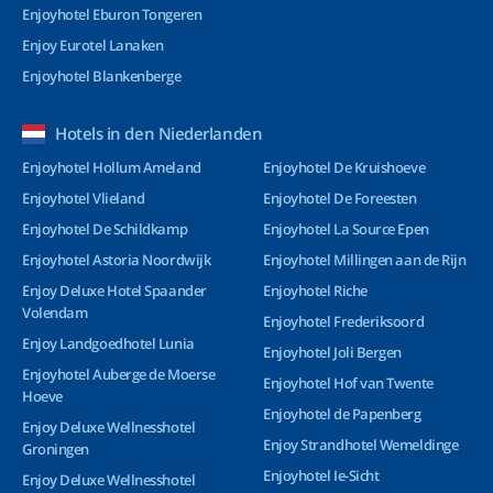
Enjoyhotel Eburon Tongeren
Enjoy Eurotel Lanaken
Enjoyhotel Blankenberge
Hotels in den Niederlanden
Enjoyhotel Hollum Ameland
Enjoyhotel De Kruishoeve
Enjoyhotel Vlieland
Enjoyhotel De Foreesten
Enjoyhotel De Schildkamp
Enjoyhotel La Source Epen
Enjoyhotel Astoria Noordwijk
Enjoyhotel Millingen aan de Rijn
Enjoy Deluxe Hotel Spaander
Enjoyhotel Riche
Volendam
Enjoyhotel Frederiksoord
Enjoy Landgoedhotel Lunia
Enjoyhotel Joli Bergen
Enjoyhotel Auberge de Moerse
Enjoyhotel Hof van Twente
Hoeve
Enjoyhotel de Papenberg
Enjoy Deluxe Wellnesshotel
Enjoy Strandhotel Wemeldinge
Groningen
Enjoyhotel Ie-Sicht
Enjoy Deluxe Wellnesshotel