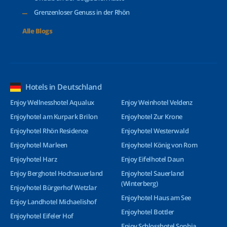
Grenzenloser Genuss in der Rhön
Alle Blogs
Hotels in Deutschland
Enjoy Wellnesshotel Aqualux
Enjoy Weinhotel Veldenz
Enjoyhotel am Kurpark Brilon
Enjoyhotel Zur Krone
Enjoyhotel Rhön Residence
Enjoyhotel Westerwald
Enjoyhotel Marleen
Enjoyhotel König von Rom
Enjoyhotel Harz
Enjoy Eifelhotel Daun
Enjoy Berghotel Hochsauerland
Enjoyhotel Sauerland
(Winterberg)
Enjoyhotel Bürgerhof Wetzlar
Enjoyhotel Haus am See
Enjoy Landhotel Michaelishof
Enjoyhotel Bottler
Enjoyhotel Eifeler Hof
Enjoy Schlosshotel Sophia