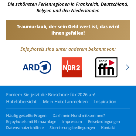
Die schönsten Ferienregionen in Frankreich, Deutschland,
Belgien und den Niederlanden
Traumurlaub, der sein Geld wert ist, das wird
Ihnen gefallen!
Enjoyhotels sind unter anderem bekannt von:
Fordern Sie jetzt die Broschüre für 2026 an!
Hotelübersicht
Mein Hotel anmelden
Inspiration
Häufig gestellte Fragen
Darf mein Hund mitkommen?
Enjoyhotels mit Klimaanlage
Impressum
Reisebedingungen
Datenschutzrichtlinie
Stornierungsbedingungen
Kontakt