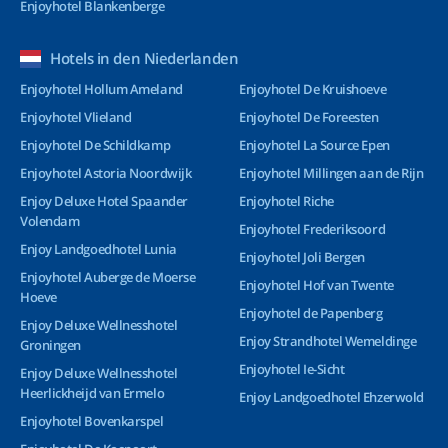
Enjoyhotel Blankenberge
Hotels in den Niederlanden
Enjoyhotel Hollum Ameland
Enjoyhotel De Kruishoeve
Enjoyhotel Vlieland
Enjoyhotel De Foreesten
Enjoyhotel De Schildkamp
Enjoyhotel La Source Epen
Enjoyhotel Astoria Noordwijk
Enjoyhotel Millingen aan de Rijn
Enjoy Deluxe Hotel Spaander
Enjoyhotel Riche
Volendam
Enjoyhotel Frederiksoord
Enjoy Landgoedhotel Lunia
Enjoyhotel Joli Bergen
Enjoyhotel Auberge de Moerse
Enjoyhotel Hof van Twente
Hoeve
Enjoyhotel de Papenberg
Enjoy Deluxe Wellnesshotel
Enjoy Strandhotel Wemeldinge
Groningen
Enjoyhotel Ie-Sicht
Enjoy Deluxe Wellnesshotel
Heerlickheijd van Ermelo
Enjoy Landgoedhotel Ehzerwold
Enjoyhotel Bovenkarspel