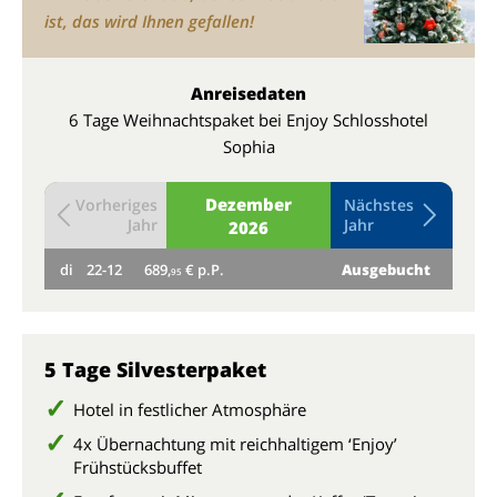
ist, das wird Ihnen gefallen!
Anreisedaten
6 Tage Weihnachtspaket bei Enjoy Schlosshotel
Sophia
Dezember
Vorheriges
Nächstes
Jahr
Jahr
2026
di
22-12
689,
€ p.P.
Ausgebucht
mi
95
5 Tage Silvesterpaket
Hotel in festlicher Atmosphäre
4x Übernachtung mit reichhaltigem ‘Enjoy’
Frühstücksbuffet