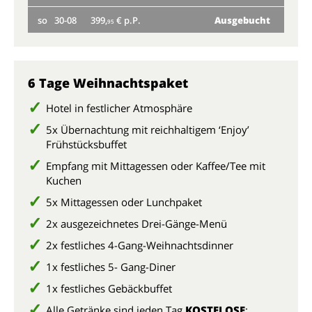
so
30-08
399,
€ p.P.
Ausgebucht
Nur
95
mi
so
6 Tage Weihnachtspaket
Hotel in festlicher Atmosphäre
5x Übernachtung mit reichhaltigem ‘Enjoy’
Frühstücksbuffet
Empfang mit Mittagessen oder Kaffee/Tee mit
Kuchen
5x Mittagessen oder Lunchpaket
2x ausgezeichnetes Drei-Gänge-Menü
2x festliches 4-Gang-Weihnachtsdinner
1x festliches 5- Gang-Diner
1x festliches Gebäckbuffet
Alle Getränke sind jeden Tag
KOSTELOSE
: