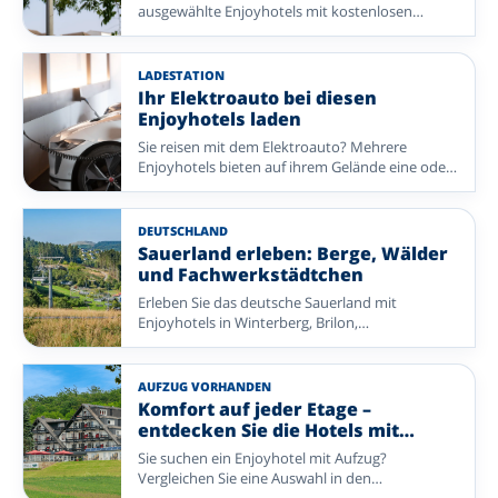
ausgewählte Enjoyhotels mit kostenlosen
Parkplätzen in Valkenburg, Drenthe, an der
Mosel, im Sauerland und in Belgisch-Limburg.
LADESTATION
Ihr Elektroauto bei diesen
Enjoyhotels laden
Sie reisen mit dem Elektroauto? Mehrere
Enjoyhotels bieten auf ihrem Gelände eine oder
mehrere kostenpflichtige Ladesäulen.
DEUTSCHLAND
Sauerland erleben: Berge, Wälder
und Fachwerkstädtchen
Erleben Sie das deutsche Sauerland mit
Enjoyhotels in Winterberg, Brilon,
Siedlinghausen und Bleiwäsche. Ideal zum
Wandern, Radfahren und für entspannte
Ausflüge in die Natur.
AUFZUG VORHANDEN
Komfort auf jeder Etage –
entdecken Sie die Hotels mit
Aufzug von Enjoyhotels
Sie suchen ein Enjoyhotel mit Aufzug?
Vergleichen Sie eine Auswahl in den