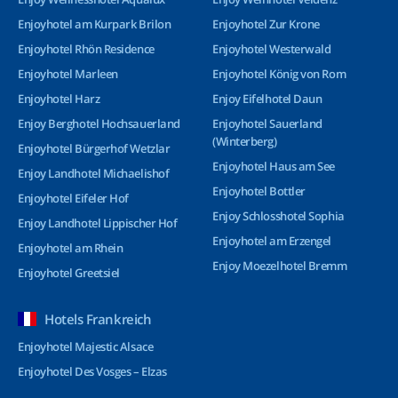
Enjoyhotel am Kurpark Brilon
Enjoyhotel Zur Krone
Enjoyhotel Rhön Residence
Enjoyhotel Westerwald
Enjoyhotel Marleen
Enjoyhotel König von Rom
Enjoyhotel Harz
Enjoy Eifelhotel Daun
Enjoy Berghotel Hochsauerland
Enjoyhotel Sauerland
(Winterberg)
Enjoyhotel Bürgerhof Wetzlar
Enjoyhotel Haus am See
Enjoy Landhotel Michaelishof
Enjoyhotel Bottler
Enjoyhotel Eifeler Hof
Enjoy Schlosshotel Sophia
Enjoy Landhotel Lippischer Hof
Enjoyhotel am Erzengel
Enjoyhotel am Rhein
Enjoy Moezelhotel Bremm
Enjoyhotel Greetsiel
Hotels Frankreich
Enjoyhotel Majestic Alsace
Enjoyhotel Des Vosges – Elzas