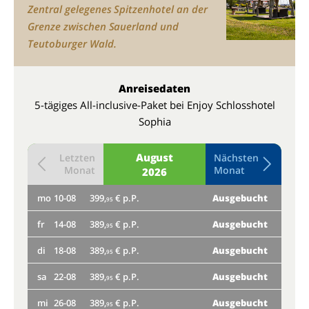
Zentral gelegenes Spitzenhotel an der
Grenze zwischen Sauerland und
Teutoburger Wald.
Anreisedaten
5-tägiges All-inclusive-Paket bei Enjoy Schlosshotel
Sophia
August
Letzten
Nächsten
Monat
Monat
2026
mo
10-08
399,
€ p.P.
Ausgebucht
do
95
fr
14-08
389,
€ p.P.
Ausgebucht
mo
95
di
18-08
389,
€ p.P.
Ausgebucht
fr
95
sa
22-08
389,
€ p.P.
Ausgebucht
di
95
mi
26-08
389,
€ p.P.
Ausgebucht
sa
95