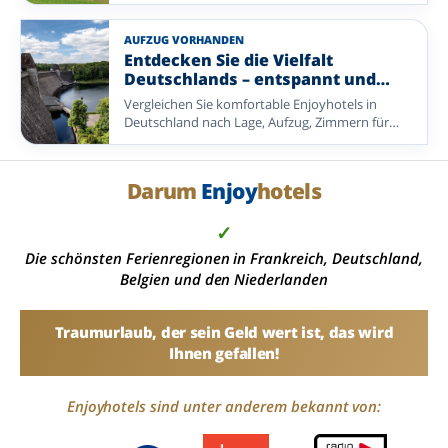
Niederlanden, Belgien und Deutschland mit
Zimmern, die per Aufzug erreichbar sind oder im
Erdgeschoss liegen.
AUFZUG VORHANDEN
Entdecken Sie die Vielfalt
Deutschlands – entspannt und
sorgenfrei mit Enjoyhotels.
Vergleichen Sie komfortable Enjoyhotels in
Deutschland nach Lage, Aufzug, Zimmern für
Gäste mit eingeschränkter Mobilität,
Einzelzimmern und Erholungsmöglichkeiten.
Darum
Enjoy
hotels
✓
Die schönsten Ferienregionen in Frankreich, Deutschland,
Belgien und den Niederlanden
Traumurlaub, der sein Geld wert ist, das wird
Ihnen gefallen!
Enjoyhotels sind unter anderem bekannt von: