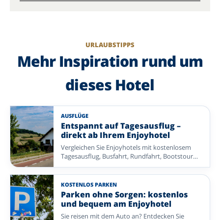
URLAUBSTIPPS
Mehr Inspiration rund um
dieses Hotel
AUSFLÜGE
Entspannt auf Tagesausflug –
direkt ab Ihrem Enjoyhotel
Vergleichen Sie Enjoyhotels mit kostenlosem
Tagesausflug, Busfahrt, Rundfahrt, Bootstour
oder einer anderen organisierten Exkursion.
Ideal, wenn Sie ohne eigene Routenplanung
mehr von der Umgebung entdecken möchten.
KOSTENLOS PARKEN
Parken ohne Sorgen: kostenlos
und bequem am Enjoyhotel
Sie reisen mit dem Auto an? Entdecken Sie