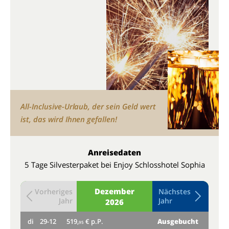
All-Inclusive-Urlaub, der sein Geld wert
ist, das wird Ihnen gefallen!
Anreisedaten
5 Tage Silvesterpaket bei Enjoy Schlosshotel Sophia
Dezember
Vorheriges
Nächstes
Jahr
Jahr
2026
di
29-12
519,
€ p.P.
Ausgebucht
mi
95