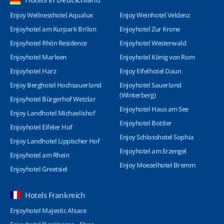
Enjoy Wellnesshotel Aqualux
Enjoy Weinhotel Veldenz
Enjoyhotel am Kurpark Brilon
Enjoyhotel Zur Krone
Enjoyhotel Rhön Residence
Enjoyhotel Westerwald
Enjoyhotel Marleen
Enjoyhotel König von Rom
Enjoyhotel Harz
Enjoy Eifelhotel Daun
Enjoy Berghotel Hochsauerland
Enjoyhotel Sauerland
(Winterberg)
Enjoyhotel Bürgerhof Wetzlar
Enjoyhotel Haus am See
Enjoy Landhotel Michaelishof
Enjoyhotel Bottler
Enjoyhotel Eifeler Hof
Enjoy Schlosshotel Sophia
Enjoy Landhotel Lippischer Hof
Enjoyhotel am Erzengel
Enjoyhotel am Rhein
Enjoy Moezelhotel Bremm
Enjoyhotel Greetsiel
Hotels Frankreich
Enjoyhotel Majestic Alsace