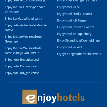
Enjoyhotel Astoria Noordwijk
Enjoyhotel Millingen aan de Rijn
Enjoy Deluxe Hotel Spaander
Enjoyhotel Riche
Volendam
Enjoyhotel Frederiksoord
Enjoy Landgoedhotel Lunia
Enjoyhotel Joli Bergen
Enjoyhotel Auberge de Moerse
Enjoyhotel Hof van Twente
Hoeve
Enjoyhotel de Papenberg
Enjoy Deluxe Wellnesshotel
Enjoy Strandhotel Wemeldinge
Groningen
Enjoyhotel Ie-Sicht
Enjoy Deluxe Wellnesshotel
Heerlickheijd van Ermelo
Enjoy Landgoedhotel Ehzerwold
Enjoyhotel Bovenkarspel
Enjoyhotel De Koepoort
Enjoyhotel Ruyghe Venne