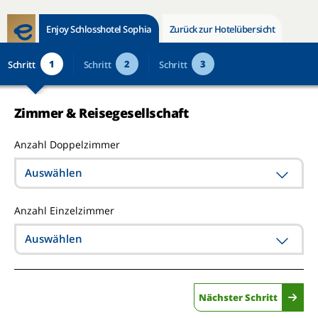
Enjoy Schlosshotel Sophia
Zurück zur Hotelübersicht
1
2
3
Schritt
Schritt
Schritt
Zimmer & Reisegesellschaft
Anzahl Doppelzimmer
Auswählen
Anzahl Einzelzimmer
Auswählen
Nächster Schritt