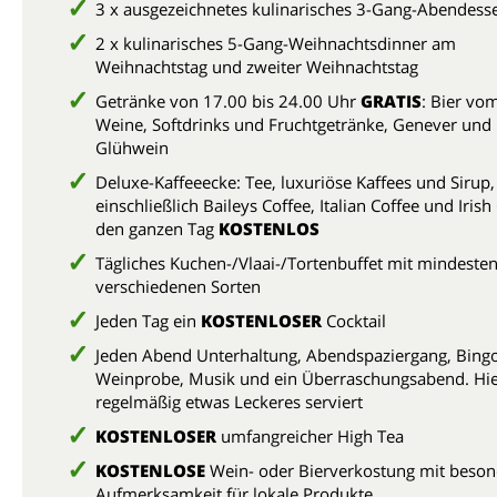
3 x ausgezeichnetes kulinarisches 3-Gang-Abendes
2 x kulinarisches 5-Gang-Weihnachtsdinner am
Weihnachtstag und zweiter Weihnachtstag
Getränke von 17.00 bis 24.00 Uhr
GRATIS
: Bier vo
Weine, Softdrinks und Fruchtgetränke, Genever und
Glühwein
Deluxe-Kaffeeecke: Tee, luxuriöse Kaffees und Sirup,
einschließlich Baileys Coffee, Italian Coffee und Irish
den ganzen Tag
KOSTENLOS
Tägliches Kuchen-/Vlaai-/Tortenbuffet mit mindesten
verschiedenen Sorten
Jeden Tag ein
KOSTENLOSER
Cocktail
Jeden Abend Unterhaltung, Abendspaziergang, Bingo
Weinprobe, Musik und ein Überraschungsabend. Hie
regelmäßig etwas Leckeres serviert
KOSTENLOSER
umfangreicher High Tea
KOSTENLOSE
Wein- oder Bierverkostung mit beson
Aufmerksamkeit für lokale Produkte