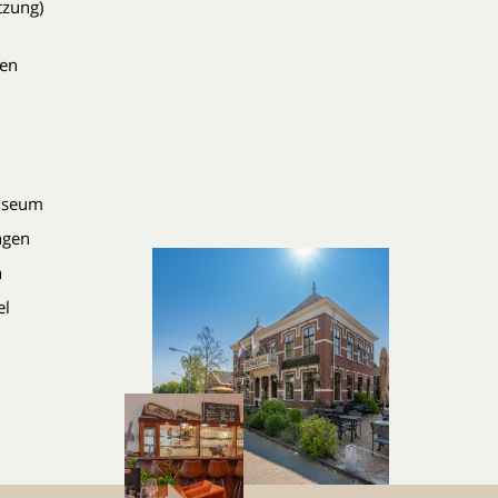
tzung)
den
Museum
ingen
n
el