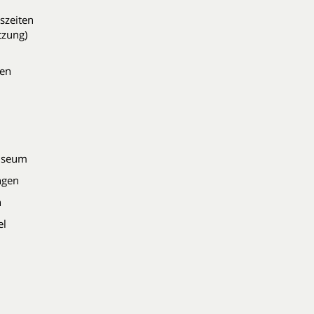
szeiten
tzung)
den
Museum
ingen
n
el