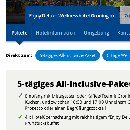
Enjoy Deluxe Wellnesshotel Groningen
Zu
Pakete
Hotelinformation
Umgebung
Konta
Direkt zum:
5-tägiges All-inclusive-Paket
6 Tage Wei
5-tägiges All-inclusive-Pake
Empfang mit Mittagessen oder Kaffee/Tee mit Groni
Kuchen, und zwischen 16:00 und 17:00 Uhr einem G
Prosecco oder einen Begrüßungscocktail
4 x Hotelübernachtung mit reichhaltigem “Enjoy Del
Frühstücksbuffet