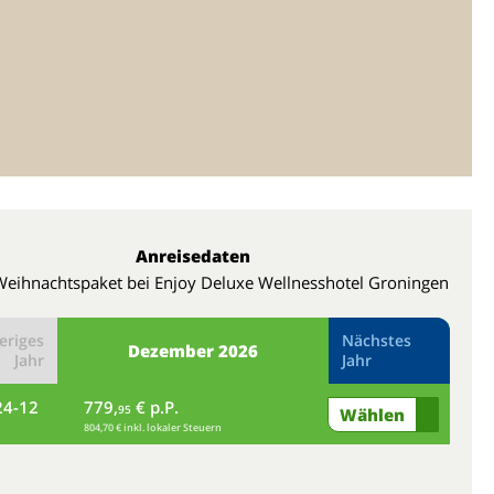
Anreisedaten
Weihnachtspaket bei Enjoy Deluxe Wellnesshotel Groningen
eriges
Nächstes
Dezember
2026
Jahr
Jahr
24-12
779,
€ p.P.
fr
95
Wählen
804,70 € inkl. lokaler Steuern