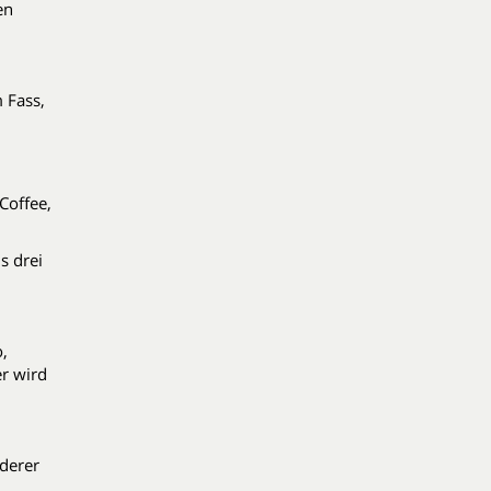
sen
m Fass,
 Coffee,
s drei
,
r wird
derer