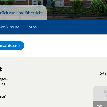
rück zur Hotelübersicht
kt & route
Fotos
hnachtspaket
t
5-tä
nger-
las
L
uxe”
mo