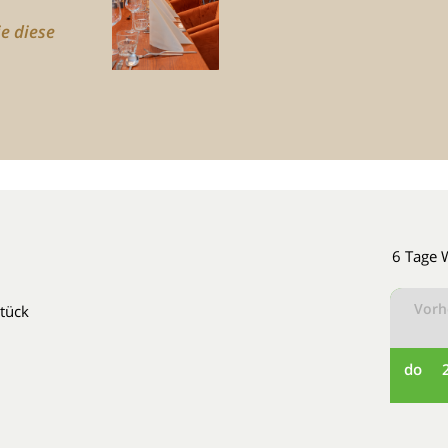
ie diese
6 Tage 
Vorh
stück
do