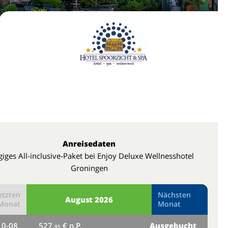
Anreisedaten
giges All-inclusive-Paket bei Enjoy Deluxe Wellnesshotel
Groningen
etzten
Nächsten
August
2026
Monat
Monat
10-08
527,
€ p.P.
Ausgebucht
do
95