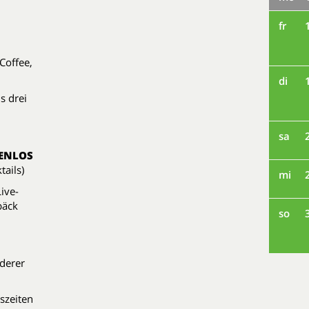
fr
 Coffee,
di
s drei
sa
ENLOS
tails)
mi
ive-
bäck
so
derer
szeiten