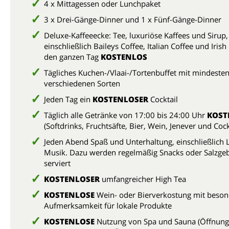
4 x Mittagessen oder Lunchpaket
3 x Drei-Gänge-Dinner und 1 x Fünf-Gänge-Dinner
Deluxe-Kaffeeecke: Tee, luxuriöse Kaffees und Sirup,
einschließlich Baileys Coffee, Italian Coffee und Irish
den ganzen Tag
KOSTENLOS
Tägliches Kuchen-/Vlaai-/Tortenbuffet mit mindesten
verschiedenen Sorten
Jeden Tag ein
KOSTENLOSER
Cocktail
Täglich alle Getränke von 17:00 bis 24:00 Uhr
KOST
(Softdrinks, Fruchtsäfte, Bier, Wein, Jenever und Cock
Jeden Abend Spaß und Unterhaltung, einschließlich L
Musik. Dazu werden regelmäßig Snacks oder Salzge
serviert
KOSTENLOSER
umfangreicher High Tea
KOSTENLOSE
Wein- oder Bierverkostung mit beson
Aufmerksamkeit für lokale Produkte
KOSTENLOSE
Nutzung von Spa und Sauna (Öffnung