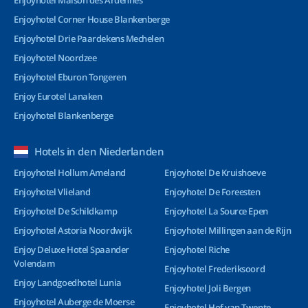
Enjoyhotel Maison des Ardennes
Enjoyhotel Corner House Blankenberge
Enjoyhotel Drie Paardekens Mechelen
Enjoyhotel Noordzee
Enjoyhotel Eburon Tongeren
Enjoy Eurotel Lanaken
Enjoyhotel Blankenberge
Hotels in den Niederlanden
Enjoyhotel Hollum Ameland
Enjoyhotel De Kruishoeve
Enjoyhotel Vlieland
Enjoyhotel De Foreesten
Enjoyhotel De Schildkamp
Enjoyhotel La Source Epen
Enjoyhotel Astoria Noordwijk
Enjoyhotel Millingen aan de Rijn
Enjoy Deluxe Hotel Spaander
Enjoyhotel Riche
Volendam
Enjoyhotel Frederiksoord
Enjoy Landgoedhotel Lunia
Enjoyhotel Joli Bergen
Enjoyhotel Auberge de Moerse
Enjoyhotel Hof van Twente