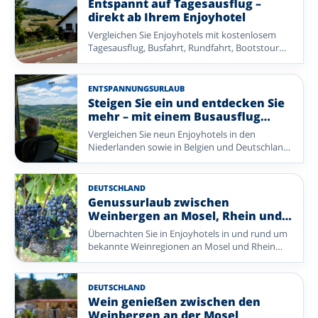
Entspannt auf Tagesausflug –
Heidelandschaften.
direkt ab Ihrem Enjoyhotel
Vergleichen Sie Enjoyhotels mit kostenlosem
Tagesausflug, Busfahrt, Rundfahrt, Bootstour
oder einer anderen organisierten Exkursion.
Ideal, wenn Sie ohne eigene Routenplanung
mehr von der Umgebung entdecken möchten.
ENTSPANNUNGSURLAUB
Steigen Sie ein und entdecken Sie
mehr – mit einem Busausflug
inklusive
Vergleichen Sie neun Enjoyhotels in den
Niederlanden sowie in Belgien und Deutschland,
bei denen eine organisierte Bustour zum 5-
tägigen All-inclusive-Paket gehört.
DEUTSCHLAND
Genussurlaub zwischen
Weinbergen an Mosel, Rhein und
im Elsass
Übernachten Sie in Enjoyhotels in und rund um
bekannte Weinregionen an Mosel und Rhein
sowie im Elsass – mit Weinbergen, Flüssen,
Wanderwegen und stimmungsvollen Orten in
der Nähe.
DEUTSCHLAND
Wein genießen zwischen den
Weinbergen an der Mosel