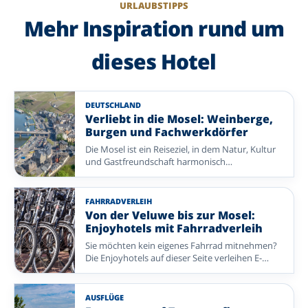
URLAUBSTIPPS
Mehr Inspiration rund um
dieses Hotel
DEUTSCHLAND
Verliebt in die Mosel: Weinberge,
Burgen und Fachwerkdörfer
Die Mosel ist ein Reiseziel, in dem Natur, Kultur
und Gastfreundschaft harmonisch
zusammenkommen. Entlang des malerischen
Flusses erwarten Sie weitläufige Weinberge,
beeindruckende Burgen und charmante
FAHRRADVERLEIH
Fachwerkdörfer, die zum entspannten
Von der Veluwe bis zur Mosel:
Entdecken einladen. Unternehmen Sie eine
Enjoyhotels mit Fahrradverleih
schöne Wanderung am Wasser, genießen Sie
Sie möchten kein eigenes Fahrrad mitnehmen?
eine Terrasse mit Aussicht oder probieren Sie ein
Die Enjoyhotels auf dieser Seite verleihen E-
Glas regionalen Wein. Von einem komfortablen
Bikes. Die Mietpreise unterscheiden sich je nach
Enjoyhotel aus erleben Sie den besonderen
Enjoyhotel. Wählen Sie ein Radrevier in den
Charme der Mosel und genießen zugleich einen
Niederlanden oder Deutschland – von Küsten
rundum sorglosen Aufenthalt.
AUSFLÜGE
und Flusstälern bis zu Wäldern und