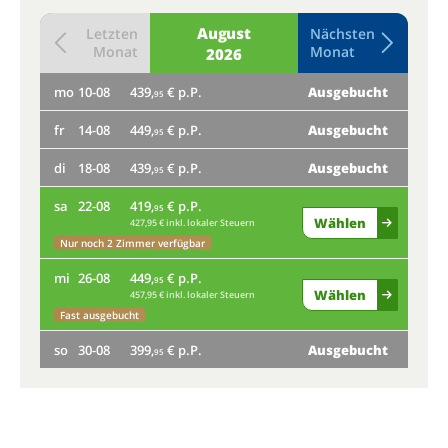
August
Letzten
Nächsten
Monat
Monat
2026
mo
10-08
439,
€ p.P.
Ausgebucht
do
95
fr
14-08
449,
€ p.P.
Ausgebucht
mo
95
di
18-08
439,
€ p.P.
Ausgebucht
fr
95
sa
22-08
419,
€ p.P.
di
95
Wählen
427,95 € inkl. lokaler Steuern
sa
Nur noch 2 Zimmer verfügbar
mi
26-08
449,
€ p.P.
mi
95
Wählen
457,95 € inkl. lokaler Steuern
Fast ausgebucht
so
so
30-08
399,
€ p.P.
Ausgebucht
95