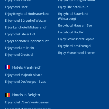
Enjoyhotel Marleen
Enjoyhotel König von Rom
Enjoyhotel Harz
Enjoy Eifelhotel Daun
Enjoy Berghotel Hochsauerland
Enjoyhotel Sauerland
(Winterberg)
Enjoyhotel Bürgerhof Wetzlar
Enjoyhotel Haus am See
Enjoy Landhotel Michaelishof
Enjoyhotel Bottler
Enjoyhotel Eifeler Hof
Enjoy Schlosshotel Sophia
Enjoy Landhotel Lippischer Hof
Enjoyhotel am Erzengel
Enjoyhotel am Rhein
Enjoy Moezelhotel Bremm
Enjoyhotel Greetsiel
Hotels Frankreich
Enjoyhotel Majestic Alsace
Enjoyhotel Des Vosges – Elzas
Hotels in Belgien
Enjoyhotel L’Eau Vive Ardennen