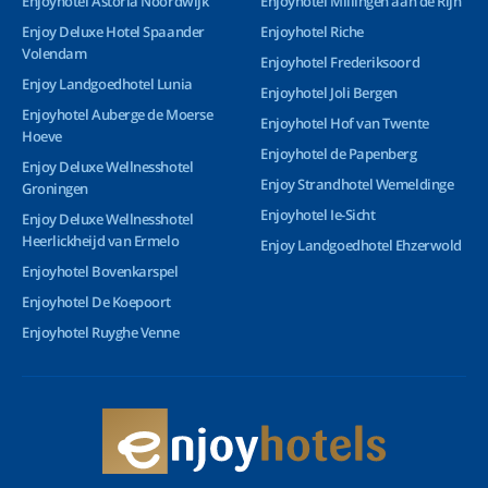
Enjoyhotel Astoria Noordwijk
Enjoyhotel Millingen aan de Rijn
Enjoy Deluxe Hotel Spaander
Enjoyhotel Riche
Volendam
Enjoyhotel Frederiksoord
Enjoy Landgoedhotel Lunia
Enjoyhotel Joli Bergen
Enjoyhotel Auberge de Moerse
Enjoyhotel Hof van Twente
Hoeve
Enjoyhotel de Papenberg
Enjoy Deluxe Wellnesshotel
Enjoy Strandhotel Wemeldinge
Groningen
Enjoyhotel Ie-Sicht
Enjoy Deluxe Wellnesshotel
Heerlickheijd van Ermelo
Enjoy Landgoedhotel Ehzerwold
Enjoyhotel Bovenkarspel
Enjoyhotel De Koepoort
Enjoyhotel Ruyghe Venne