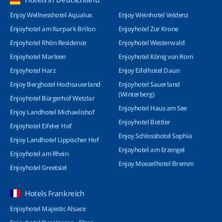
Enjoy Wellnesshotel Aqualux
Enjoy Weinhotel Veldenz
Enjoyhotel am Kurpark Brilon
Enjoyhotel Zur Krone
Enjoyhotel Rhön Residence
Enjoyhotel Westerwald
Enjoyhotel Marleen
Enjoyhotel König von Rom
Enjoyhotel Harz
Enjoy Eifelhotel Daun
Enjoy Berghotel Hochsauerland
Enjoyhotel Sauerland
(Winterberg)
Enjoyhotel Bürgerhof Wetzlar
Enjoyhotel Haus am See
Enjoy Landhotel Michaelishof
Enjoyhotel Bottler
Enjoyhotel Eifeler Hof
Enjoy Schlosshotel Sophia
Enjoy Landhotel Lippischer Hof
Enjoyhotel am Erzengel
Enjoyhotel am Rhein
Enjoy Moezelhotel Bremm
Enjoyhotel Greetsiel
Hotels Frankreich
Enjoyhotel Majestic Alsace