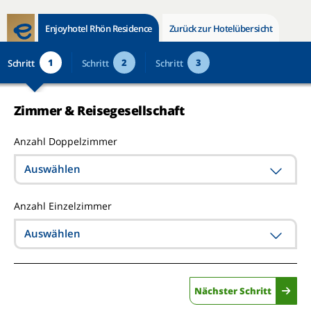
Enjoyhotel Rhön Residence
Zurück zur Hotelübersicht
1
2
3
Schritt
Schritt
Schritt
Zimmer & Reisegesellschaft
Anzahl Doppelzimmer
Auswählen
Anzahl Einzelzimmer
Auswählen
Nächster Schritt