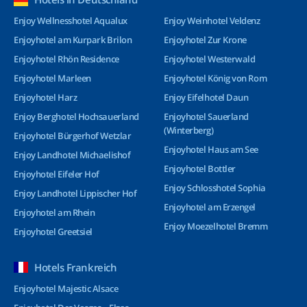
Enjoy Wellnesshotel Aqualux
Enjoy Weinhotel Veldenz
Enjoyhotel am Kurpark Brilon
Enjoyhotel Zur Krone
Enjoyhotel Rhön Residence
Enjoyhotel Westerwald
Enjoyhotel Marleen
Enjoyhotel König von Rom
Enjoyhotel Harz
Enjoy Eifelhotel Daun
Enjoy Berghotel Hochsauerland
Enjoyhotel Sauerland
(Winterberg)
Enjoyhotel Bürgerhof Wetzlar
Enjoyhotel Haus am See
Enjoy Landhotel Michaelishof
Enjoyhotel Bottler
Enjoyhotel Eifeler Hof
Enjoy Schlosshotel Sophia
Enjoy Landhotel Lippischer Hof
Enjoyhotel am Erzengel
Enjoyhotel am Rhein
Enjoy Moezelhotel Bremm
Enjoyhotel Greetsiel
Hotels Frankreich
Enjoyhotel Majestic Alsace