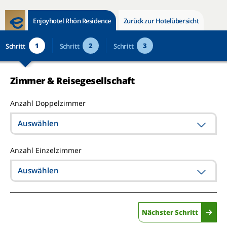
Enjoyhotel Rhön Residence
Zurück zur Hotelübersicht
1
2
3
Schritt
Schritt
Schritt
Zimmer & Reisegesellschaft
Anzahl Doppelzimmer
Auswählen
Anzahl Einzelzimmer
Auswählen
Nächster Schritt