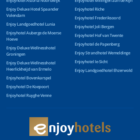
Enjoyhotel Astoria Noordwijk
Enjoyhotel Millingen aan de Rijn
Enjoy Deluxe Hotel Spaander
Enjoyhotel Riche
Volendam
Enjoyhotel Frederiksoord
Enjoy Landgoedhotel Lunia
Enjoyhotel Joli Bergen
Enjoyhotel Auberge de Moerse
Enjoyhotel Hof van Twente
Hoeve
Enjoyhotel de Papenberg
Enjoy Deluxe Wellnesshotel
Enjoy Strandhotel Wemeldinge
Groningen
Enjoyhotel Ie-Sicht
Enjoy Deluxe Wellnesshotel
Heerlickheijd van Ermelo
Enjoy Landgoedhotel Ehzerwold
Enjoyhotel Bovenkarspel
Enjoyhotel De Koepoort
Enjoyhotel Ruyghe Venne