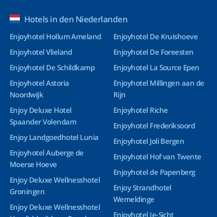
Hotels in den Niederlanden
Enjoyhotel Hollum Ameland
Enjoyhotel De Kruishoeve
Enjoyhotel Vlieland
Enjoyhotel De Foreesten
Enjoyhotel De Schildkamp
Enjoyhotel La Source Epen
Enjoyhotel Astoria
Enjoyhotel Millingen aan de
Noordwijk
Rijn
Enjoy Deluxe Hotel
Enjoyhotel Riche
Spaander Volendam
Enjoyhotel Frederiksoord
Enjoy Landgoedhotel Lunia
Enjoyhotel Joli Bergen
Enjoyhotel Auberge de
Enjoyhotel Hof van Twente
Moerse Hoeve
Enjoyhotel de Papenberg
Enjoy Deluxe Wellnesshotel
Enjoy Strandhotel
Groningen
Wemeldinge
Enjoy Deluxe Wellnesshotel
Enjoyhotel Ie-Sicht