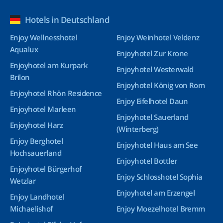
Hotels in Deutschland
Enjoy Wellnesshotel
Enjoy Weinhotel Veldenz
Aqualux
Enjoyhotel Zur Krone
Enjoyhotel am Kurpark
Enjoyhotel Westerwald
Brilon
Enjoyhotel König von Rom
Enjoyhotel Rhön Residence
Enjoy Eifelhotel Daun
Enjoyhotel Marleen
Enjoyhotel Sauerland
Enjoyhotel Harz
(Winterberg)
Enjoy Berghotel
Enjoyhotel Haus am See
Hochsauerland
Enjoyhotel Bottler
Enjoyhotel Bürgerhof
Enjoy Schlosshotel Sophia
Wetzlar
Enjoyhotel am Erzengel
Enjoy Landhotel
Michaelishof
Enjoy Moezelhotel Bremm