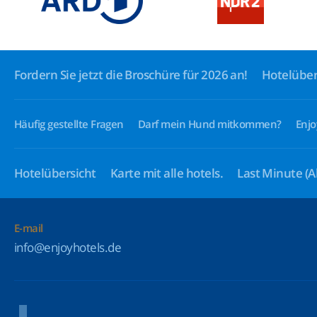
Fordern Sie jetzt die Broschüre für 2026 an!
Hotelüber
Häufig gestellte Fragen
Darf mein Hund mitkommen?
Enjo
Hotelübersicht
Karte mit alle hotels.
Last Minute
(A
E-mail
info@enjoyhotels.de