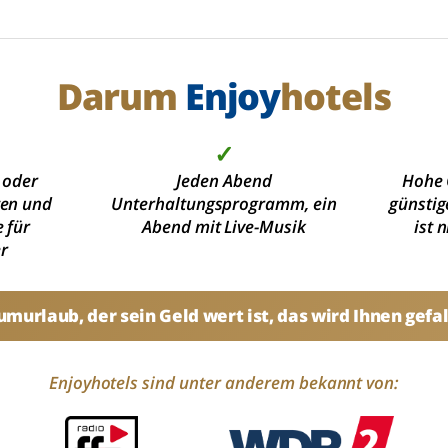
Darum
Enjoy
hotels
✓
 oder
Jeden Abend
Hohe 
ten und
Unterhaltungsprogramm, ein
günstig
 für
Abend mit Live-Musik
ist 
r
umurlaub, der sein Geld wert ist, das wird Ihnen gefal
Enjoyhotels sind unter anderem bekannt von: