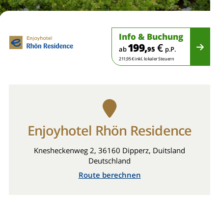
Info & Buchung
199,
€
ab
95
p.P.
211,95 € inkl. lokaler Steuern
Enjoyhotel Rhön Residence
Knesheckenweg 2, 36160 Dipperz, Duitsland
Deutschland
Route berechnen