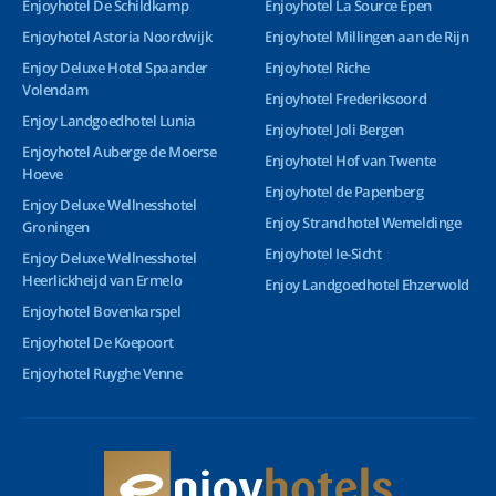
Enjoyhotel De Schildkamp
Enjoyhotel La Source Epen
Enjoyhotel Astoria Noordwijk
Enjoyhotel Millingen aan de Rijn
Enjoy Deluxe Hotel Spaander
Enjoyhotel Riche
Volendam
Enjoyhotel Frederiksoord
Enjoy Landgoedhotel Lunia
Enjoyhotel Joli Bergen
Enjoyhotel Auberge de Moerse
Enjoyhotel Hof van Twente
Hoeve
Enjoyhotel de Papenberg
Enjoy Deluxe Wellnesshotel
Enjoy Strandhotel Wemeldinge
Groningen
Enjoyhotel Ie-Sicht
Enjoy Deluxe Wellnesshotel
Heerlickheijd van Ermelo
Enjoy Landgoedhotel Ehzerwold
Enjoyhotel Bovenkarspel
Enjoyhotel De Koepoort
Enjoyhotel Ruyghe Venne