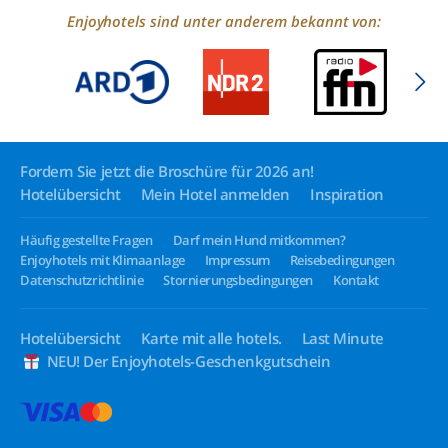
Enjoyhotels sind unter anderem bekannt von:
Fordern Sie jetzt die Broschüre für 2026 an!
Hotelübersicht
Mein Hotel anmelden
Inspiration
Häufig gestellte Fragen
Darf mein Hund mitkommen?
Enjoyhotels mit Klimaanlage
Impressum
Reisebedingungen
Datenschutzrichtlinie
Stornierungsbedingungen
Kontakt
Hotelübersicht
Karte mit alle hotels.
Last Minute
NEU! Der Enjoyhotels-Geschenkgutschein