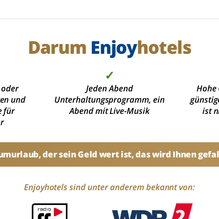
Darum
Enjoy
hotels
✓
 oder
Jeden Abend
Hohe 
ten und
Unterhaltungsprogramm, ein
günstig
 für
Abend mit Live-Musik
ist 
r
umurlaub, der sein Geld wert ist, das wird Ihnen gefal
Enjoyhotels sind unter anderem bekannt von: