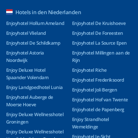
Hotels in den Niederlanden
Enjoyhotel Hollum Ameland
Enjoyhotel De Kruishoeve
Enjoyhotel Vlieland
Enjoyhotel De Foreesten
Enjoyhotel De Schildkamp
Enjoyhotel La Source Epen
Enjoyhotel Astoria
Enjoyhotel Millingen aan de
Noordwijk
Rijn
Enjoy Deluxe Hotel
Enjoyhotel Riche
Spaander Volendam
Enjoyhotel Frederiksoord
Enjoy Landgoedhotel Lunia
Enjoyhotel Joli Bergen
Enjoyhotel Auberge de
Enjoyhotel Hof van Twente
Moerse Hoeve
Enjoyhotel de Papenberg
Enjoy Deluxe Wellnesshotel
Enjoy Strandhotel
Groningen
Wemeldinge
Enjoy Deluxe Wellnesshotel
Enjoyhotel Ie-Sicht