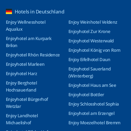
Hotels in Deutschland
Enjoy Wellnesshotel
Enjoy Weinhotel Veldenz
Aqualux
Enjoyhotel Zur Krone
Enjoyhotel am Kurpark
Enjoyhotel Westerwald
Brilon
Enjoyhotel König von Rom
Enjoyhotel Rhön Residence
Enjoy Eifelhotel Daun
Enjoyhotel Marleen
Enjoyhotel Sauerland
Enjoyhotel Harz
(Winterberg)
Enjoy Berghotel
Enjoyhotel Haus am See
Hochsauerland
Enjoyhotel Bottler
Enjoyhotel Bürgerhof
Enjoy Schlosshotel Sophia
Wetzlar
Enjoyhotel am Erzengel
Enjoy Landhotel
Michaelishof
Enjoy Moezelhotel Bremm