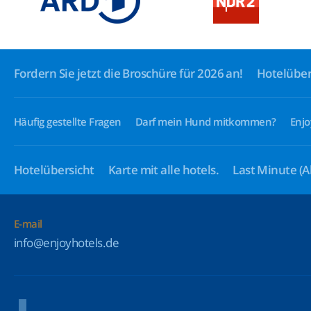
Fordern Sie jetzt die Broschüre für 2026 an!
Hotelüber
Häufig gestellte Fragen
Darf mein Hund mitkommen?
Enjo
Hotelübersicht
Karte mit alle hotels.
Last Minute
(A
E-mail
info@enjoyhotels.de