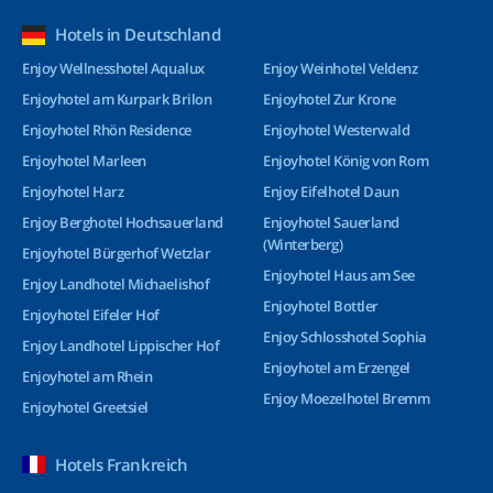
Hotels in Deutschland
Enjoy Wellnesshotel Aqualux
Enjoy Weinhotel Veldenz
Enjoyhotel am Kurpark Brilon
Enjoyhotel Zur Krone
Enjoyhotel Rhön Residence
Enjoyhotel Westerwald
Enjoyhotel Marleen
Enjoyhotel König von Rom
Enjoyhotel Harz
Enjoy Eifelhotel Daun
Enjoy Berghotel Hochsauerland
Enjoyhotel Sauerland
(Winterberg)
Enjoyhotel Bürgerhof Wetzlar
Enjoyhotel Haus am See
Enjoy Landhotel Michaelishof
Enjoyhotel Bottler
Enjoyhotel Eifeler Hof
Enjoy Schlosshotel Sophia
Enjoy Landhotel Lippischer Hof
Enjoyhotel am Erzengel
Enjoyhotel am Rhein
Enjoy Moezelhotel Bremm
Enjoyhotel Greetsiel
Hotels Frankreich