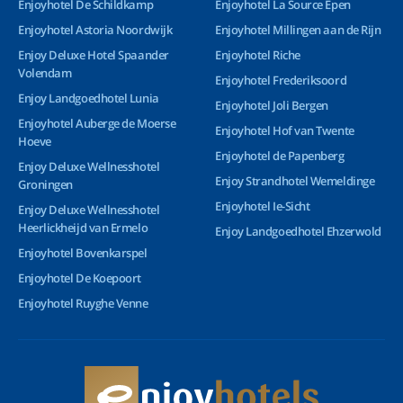
Enjoyhotel De Schildkamp
Enjoyhotel La Source Epen
Enjoyhotel Astoria Noordwijk
Enjoyhotel Millingen aan de Rijn
Enjoy Deluxe Hotel Spaander
Enjoyhotel Riche
Volendam
Enjoyhotel Frederiksoord
Enjoy Landgoedhotel Lunia
Enjoyhotel Joli Bergen
Enjoyhotel Auberge de Moerse
Enjoyhotel Hof van Twente
Hoeve
Enjoyhotel de Papenberg
Enjoy Deluxe Wellnesshotel
Enjoy Strandhotel Wemeldinge
Groningen
Enjoyhotel Ie-Sicht
Enjoy Deluxe Wellnesshotel
Heerlickheijd van Ermelo
Enjoy Landgoedhotel Ehzerwold
Enjoyhotel Bovenkarspel
Enjoyhotel De Koepoort
Enjoyhotel Ruyghe Venne