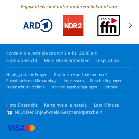
Enjoyhotels sind unter anderem bekannt von:
Fordern Sie jetzt die Broschüre für 2026 an!
Hotelübersicht
Mein Hotel anmelden
Inspiration
Häufig gestellte Fragen
Darf mein Hund mitkommen?
Enjoyhotels mit Klimaanlage
Impressum
Reisebedingungen
Datenschutzrichtlinie
Stornierungsbedingungen
Kontakt
Hotelübersicht
Karte mit alle hotels.
Last Minute
NEU! Der Enjoyhotels-Geschenkgutschein