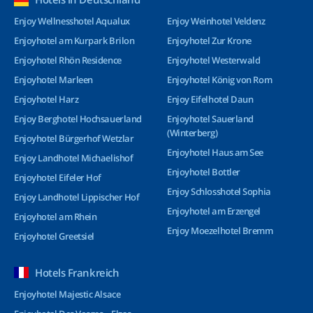
Enjoy Wellnesshotel Aqualux
Enjoy Weinhotel Veldenz
Enjoyhotel am Kurpark Brilon
Enjoyhotel Zur Krone
Enjoyhotel Rhön Residence
Enjoyhotel Westerwald
Enjoyhotel Marleen
Enjoyhotel König von Rom
Enjoyhotel Harz
Enjoy Eifelhotel Daun
Enjoy Berghotel Hochsauerland
Enjoyhotel Sauerland
(Winterberg)
Enjoyhotel Bürgerhof Wetzlar
Enjoyhotel Haus am See
Enjoy Landhotel Michaelishof
Enjoyhotel Bottler
Enjoyhotel Eifeler Hof
Enjoy Schlosshotel Sophia
Enjoy Landhotel Lippischer Hof
Enjoyhotel am Erzengel
Enjoyhotel am Rhein
Enjoy Moezelhotel Bremm
Enjoyhotel Greetsiel
Hotels Frankreich
Enjoyhotel Majestic Alsace