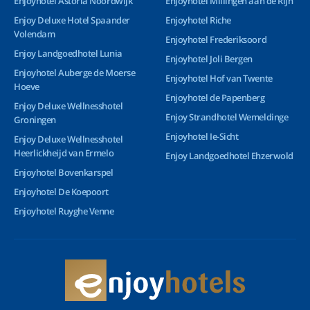
Enjoyhotel Astoria Noordwijk
Enjoyhotel Millingen aan de Rijn
Enjoy Deluxe Hotel Spaander
Enjoyhotel Riche
Volendam
Enjoyhotel Frederiksoord
Enjoy Landgoedhotel Lunia
Enjoyhotel Joli Bergen
Enjoyhotel Auberge de Moerse
Enjoyhotel Hof van Twente
Hoeve
Enjoyhotel de Papenberg
Enjoy Deluxe Wellnesshotel
Enjoy Strandhotel Wemeldinge
Groningen
Enjoyhotel Ie-Sicht
Enjoy Deluxe Wellnesshotel
Heerlickheijd van Ermelo
Enjoy Landgoedhotel Ehzerwold
Enjoyhotel Bovenkarspel
Enjoyhotel De Koepoort
Enjoyhotel Ruyghe Venne