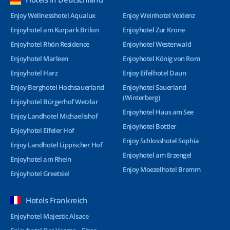
Enjoy Wellnesshotel Aqualux
Enjoy Weinhotel Veldenz
Enjoyhotel am Kurpark Brilon
Enjoyhotel Zur Krone
Enjoyhotel Rhön Residence
Enjoyhotel Westerwald
Enjoyhotel Marleen
Enjoyhotel König von Rom
Enjoyhotel Harz
Enjoy Eifelhotel Daun
Enjoy Berghotel Hochsauerland
Enjoyhotel Sauerland
(Winterberg)
Enjoyhotel Bürgerhof Wetzlar
Enjoyhotel Haus am See
Enjoy Landhotel Michaelishof
Enjoyhotel Bottler
Enjoyhotel Eifeler Hof
Enjoy Schlosshotel Sophia
Enjoy Landhotel Lippischer Hof
Enjoyhotel am Erzengel
Enjoyhotel am Rhein
Enjoy Moezelhotel Bremm
Enjoyhotel Greetsiel
Hotels Frankreich
Enjoyhotel Majestic Alsace