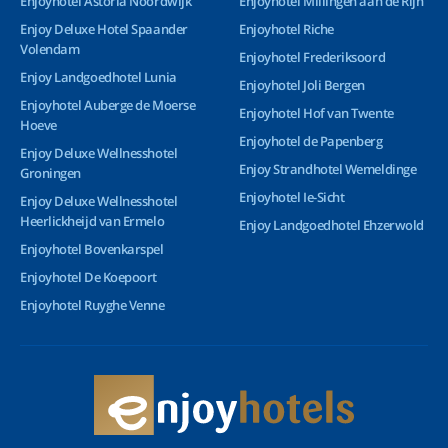
Enjoyhotel Astoria Noordwijk
Enjoyhotel Millingen aan de Rijn
Enjoy Deluxe Hotel Spaander
Enjoyhotel Riche
Volendam
Enjoyhotel Frederiksoord
Enjoy Landgoedhotel Lunia
Enjoyhotel Joli Bergen
Enjoyhotel Auberge de Moerse
Enjoyhotel Hof van Twente
Hoeve
Enjoyhotel de Papenberg
Enjoy Deluxe Wellnesshotel
Enjoy Strandhotel Wemeldinge
Groningen
Enjoyhotel Ie-Sicht
Enjoy Deluxe Wellnesshotel
Heerlickheijd van Ermelo
Enjoy Landgoedhotel Ehzerwold
Enjoyhotel Bovenkarspel
Enjoyhotel De Koepoort
Enjoyhotel Ruyghe Venne