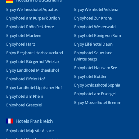
Enjoy Wellnesshotel Aqualux
Enjoy Weinhotel Veldenz
Enjoyhotel am Kurpark Brilon
Enjoyhotel Zur Krone
Enjoyhotel Rhön Residence
Enjoyhotel Westerwald
Enjoyhotel Marleen
Enjoyhotel König von Rom
Enjoyhotel Harz
Enjoy Eifelhotel Daun
Enjoy Berghotel Hochsauerland
Enjoyhotel Sauerland
(Winterberg)
Enjoyhotel Bürgerhof Wetzlar
Enjoyhotel Haus am See
Enjoy Landhotel Michaelishof
Enjoyhotel Bottler
Enjoyhotel Eifeler Hof
Enjoy Schlosshotel Sophia
Enjoy Landhotel Lippischer Hof
Enjoyhotel am Erzengel
Enjoyhotel am Rhein
Enjoy Moezelhotel Bremm
Enjoyhotel Greetsiel
Hotels Frankreich
Enjoyhotel Majestic Alsace