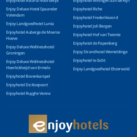
Enjoyhotel Astoria Noordwijk
Enjoyhotel Millingen aan de Rijn
Enjoy Deluxe Hotel Spaander
Enjoyhotel Riche
Volendam
Enjoyhotel Frederiksoord
Enjoy Landgoedhotel Lunia
Enjoyhotel Joli Bergen
Enjoyhotel Auberge de Moerse
Enjoyhotel Hof van Twente
Hoeve
Enjoyhotel de Papenberg
Enjoy Deluxe Wellnesshotel
Enjoy Strandhotel Wemeldinge
Groningen
Enjoyhotel Ie-Sicht
Enjoy Deluxe Wellnesshotel
Heerlickheijd van Ermelo
Enjoy Landgoedhotel Ehzerwold
Enjoyhotel Bovenkarspel
Enjoyhotel De Koepoort
Enjoyhotel Ruyghe Venne