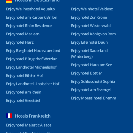
Enjoy Wellnesshotel Aqualux
Enjoy Weinhotel Veldenz
Enjoyhotel am Kurpark Brilon
Enjoyhotel Zur Krone
Enjoyhotel Rhön Residence
Enjoyhotel Westerwald
Enjoyhotel Marleen
Enjoyhotel König von Rom
Enjoyhotel Harz
Enjoy Eifelhotel Daun
Enjoy Berghotel Hochsauerland
Enjoyhotel Sauerland
(Winterberg)
Enjoyhotel Bürgerhof Wetzlar
Enjoyhotel Haus am See
Enjoy Landhotel Michaelishof
Enjoyhotel Bottler
Enjoyhotel Eifeler Hof
Enjoy Schlosshotel Sophia
Enjoy Landhotel Lippischer Hof
Enjoyhotel am Erzengel
Enjoyhotel am Rhein
Enjoy Moezelhotel Bremm
Enjoyhotel Greetsiel
Hotels Frankreich
Enjoyhotel Majestic Alsace