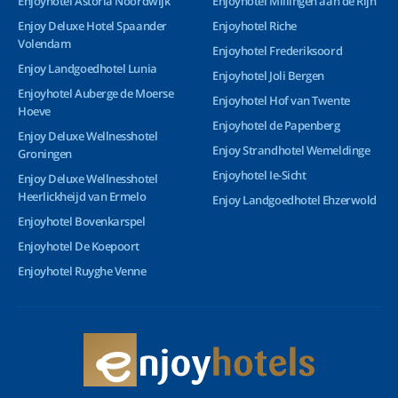
Enjoyhotel Astoria Noordwijk
Enjoyhotel Millingen aan de Rijn
Enjoy Deluxe Hotel Spaander
Enjoyhotel Riche
Volendam
Enjoyhotel Frederiksoord
Enjoy Landgoedhotel Lunia
Enjoyhotel Joli Bergen
Enjoyhotel Auberge de Moerse
Enjoyhotel Hof van Twente
Hoeve
Enjoyhotel de Papenberg
Enjoy Deluxe Wellnesshotel
Enjoy Strandhotel Wemeldinge
Groningen
Enjoyhotel Ie-Sicht
Enjoy Deluxe Wellnesshotel
Heerlickheijd van Ermelo
Enjoy Landgoedhotel Ehzerwold
Enjoyhotel Bovenkarspel
Enjoyhotel De Koepoort
Enjoyhotel Ruyghe Venne