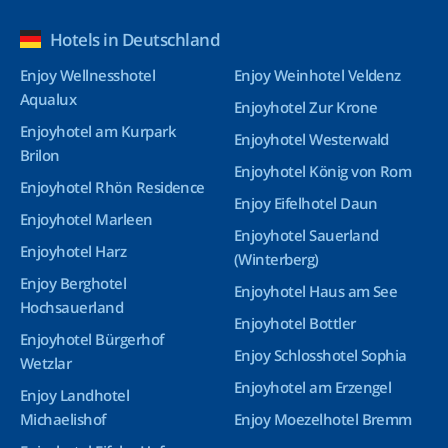
Hotels in Deutschland
Enjoy Wellnesshotel
Enjoy Weinhotel Veldenz
Aqualux
Enjoyhotel Zur Krone
Enjoyhotel am Kurpark
Enjoyhotel Westerwald
Brilon
Enjoyhotel König von Rom
Enjoyhotel Rhön Residence
Enjoy Eifelhotel Daun
Enjoyhotel Marleen
Enjoyhotel Sauerland
Enjoyhotel Harz
(Winterberg)
Enjoy Berghotel
Enjoyhotel Haus am See
Hochsauerland
Enjoyhotel Bottler
Enjoyhotel Bürgerhof
Enjoy Schlosshotel Sophia
Wetzlar
Enjoyhotel am Erzengel
Enjoy Landhotel
Michaelishof
Enjoy Moezelhotel Bremm