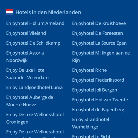
Hotels in den Niederlanden
Enjoyhotel Hollum Ameland
Enjoyhotel De Kruishoeve
Enjoyhotel Vlieland
Enjoyhotel De Foreesten
Enjoyhotel De Schildkamp
Enjoyhotel La Source Epen
Enjoyhotel Astoria
Enjoyhotel Millingen aan de
Noordwijk
Rijn
Enjoy Deluxe Hotel
Enjoyhotel Riche
Spaander Volendam
Enjoyhotel Frederiksoord
Enjoy Landgoedhotel Lunia
Enjoyhotel Joli Bergen
Enjoyhotel Auberge de
Enjoyhotel Hof van Twente
Moerse Hoeve
Enjoyhotel de Papenberg
Enjoy Deluxe Wellnesshotel
Enjoy Strandhotel
Groningen
Wemeldinge
Enjoy Deluxe Wellnesshotel
Enjoyhotel Ie-Sicht