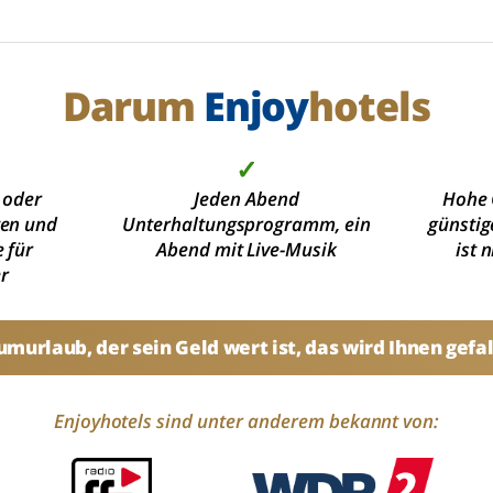
Darum
Enjoy
hotels
✓
 oder
Jeden Abend
Hohe 
ten und
Unterhaltungsprogramm, ein
günstig
 für
Abend mit Live-Musik
ist 
r
umurlaub, der sein Geld wert ist, das wird Ihnen gefal
Enjoyhotels sind unter anderem bekannt von: