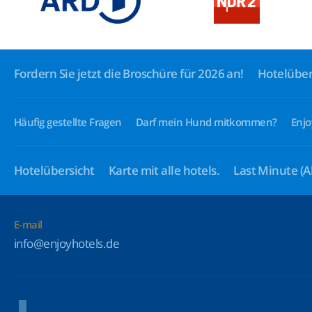
Fordern Sie jetzt die Broschüre für 2026 an!
Hotelüber
Häufig gestellte Fragen
Darf mein Hund mitkommen?
Enjo
Hotelübersicht
Karte mit alle hotels.
Last Minute
(A
E-mail
info@enjoyhotels.de