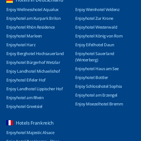
Enjoy Wellnesshotel Aqualux
Enjoy Weinhotel Veldenz
Enjoyhotel am Kurpark Brilon
Enjoyhotel Zur Krone
Enjoyhotel Rhön Residence
Enjoyhotel Westerwald
Enjoyhotel Marleen
Enjoyhotel König von Rom
Enjoyhotel Harz
Enjoy Eifelhotel Daun
Enjoy Berghotel Hochsauerland
Enjoyhotel Sauerland
(Winterberg)
Enjoyhotel Bürgerhof Wetzlar
Enjoyhotel Haus am See
Enjoy Landhotel Michaelishof
Enjoyhotel Bottler
Enjoyhotel Eifeler Hof
Enjoy Schlosshotel Sophia
Enjoy Landhotel Lippischer Hof
Enjoyhotel am Erzengel
Enjoyhotel am Rhein
Enjoy Moezelhotel Bremm
Enjoyhotel Greetsiel
Hotels Frankreich
Enjoyhotel Majestic Alsace