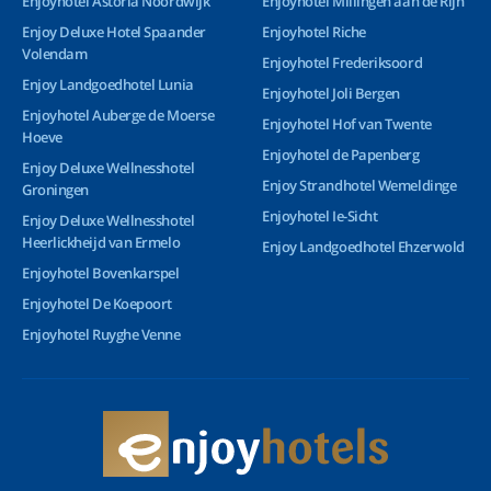
Enjoyhotel Astoria Noordwijk
Enjoyhotel Millingen aan de Rijn
Enjoy Deluxe Hotel Spaander
Enjoyhotel Riche
Volendam
Enjoyhotel Frederiksoord
Enjoy Landgoedhotel Lunia
Enjoyhotel Joli Bergen
Enjoyhotel Auberge de Moerse
Enjoyhotel Hof van Twente
Hoeve
Enjoyhotel de Papenberg
Enjoy Deluxe Wellnesshotel
Enjoy Strandhotel Wemeldinge
Groningen
Enjoyhotel Ie-Sicht
Enjoy Deluxe Wellnesshotel
Heerlickheijd van Ermelo
Enjoy Landgoedhotel Ehzerwold
Enjoyhotel Bovenkarspel
Enjoyhotel De Koepoort
Enjoyhotel Ruyghe Venne