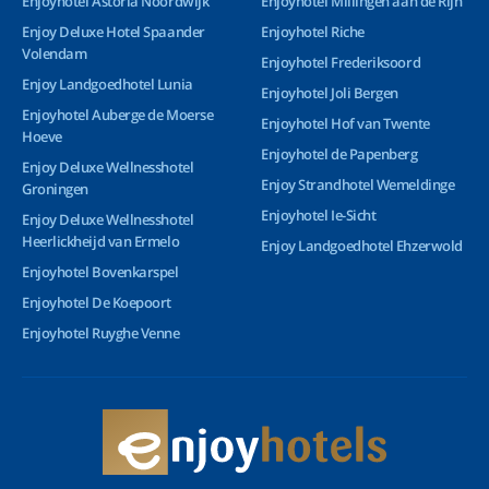
Enjoyhotel Astoria Noordwijk
Enjoyhotel Millingen aan de Rijn
Enjoy Deluxe Hotel Spaander
Enjoyhotel Riche
Volendam
Enjoyhotel Frederiksoord
Enjoy Landgoedhotel Lunia
Enjoyhotel Joli Bergen
Enjoyhotel Auberge de Moerse
Enjoyhotel Hof van Twente
Hoeve
Enjoyhotel de Papenberg
Enjoy Deluxe Wellnesshotel
Enjoy Strandhotel Wemeldinge
Groningen
Enjoyhotel Ie-Sicht
Enjoy Deluxe Wellnesshotel
Heerlickheijd van Ermelo
Enjoy Landgoedhotel Ehzerwold
Enjoyhotel Bovenkarspel
Enjoyhotel De Koepoort
Enjoyhotel Ruyghe Venne