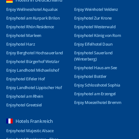
Enjoy Wellnesshotel Aqualux
Enjoy Weinhotel Veldenz
Enjoyhotel am Kurpark Brilon
Enjoyhotel Zur Krone
Enjoyhotel Rhön Residence
Enjoyhotel Westerwald
Enjoyhotel Marleen
Enjoyhotel König von Rom
Enjoyhotel Harz
Enjoy Eifelhotel Daun
Enjoy Berghotel Hochsauerland
Enjoyhotel Sauerland
(Winterberg)
Enjoyhotel Bürgerhof Wetzlar
Enjoyhotel Haus am See
Enjoy Landhotel Michaelishof
Enjoyhotel Bottler
Enjoyhotel Eifeler Hof
Enjoy Schlosshotel Sophia
Enjoy Landhotel Lippischer Hof
Enjoyhotel am Erzengel
Enjoyhotel am Rhein
Enjoy Moezelhotel Bremm
Enjoyhotel Greetsiel
Hotels Frankreich
Enjoyhotel Majestic Alsace