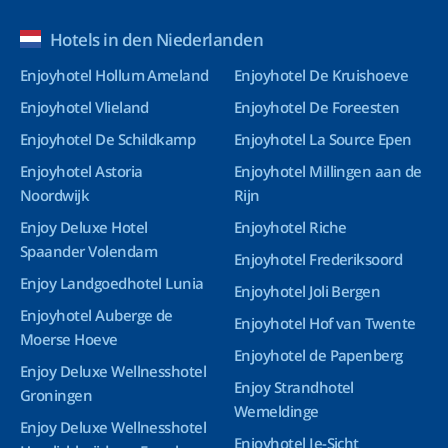
Hotels in den Niederlanden
Enjoyhotel Hollum Ameland
Enjoyhotel De Kruishoeve
Enjoyhotel Vlieland
Enjoyhotel De Foreesten
Enjoyhotel De Schildkamp
Enjoyhotel La Source Epen
Enjoyhotel Astoria
Enjoyhotel Millingen aan de
Noordwijk
Rijn
Enjoy Deluxe Hotel
Enjoyhotel Riche
Spaander Volendam
Enjoyhotel Frederiksoord
Enjoy Landgoedhotel Lunia
Enjoyhotel Joli Bergen
Enjoyhotel Auberge de
Enjoyhotel Hof van Twente
Moerse Hoeve
Enjoyhotel de Papenberg
Enjoy Deluxe Wellnesshotel
Enjoy Strandhotel
Groningen
Wemeldinge
Enjoy Deluxe Wellnesshotel
Enjoyhotel Ie-Sicht