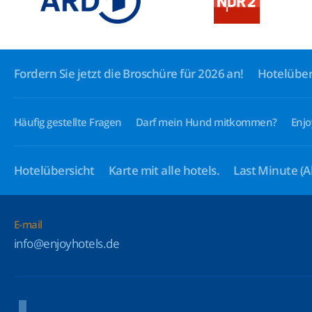
Fordern Sie jetzt die Broschüre für 2026 an!
Hotelüber
Häufig gestellte Fragen
Darf mein Hund mitkommen?
Enjo
Hotelübersicht
Karte mit alle hotels.
Last Minute
(A
E-mail
info@enjoyhotels.de