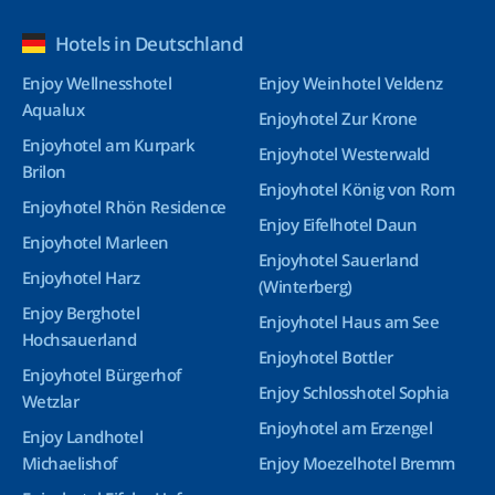
Hotels in Deutschland
Enjoy Wellnesshotel
Enjoy Weinhotel Veldenz
Aqualux
Enjoyhotel Zur Krone
Enjoyhotel am Kurpark
Enjoyhotel Westerwald
Brilon
Enjoyhotel König von Rom
Enjoyhotel Rhön Residence
Enjoy Eifelhotel Daun
Enjoyhotel Marleen
Enjoyhotel Sauerland
Enjoyhotel Harz
(Winterberg)
Enjoy Berghotel
Enjoyhotel Haus am See
Hochsauerland
Enjoyhotel Bottler
Enjoyhotel Bürgerhof
Enjoy Schlosshotel Sophia
Wetzlar
Enjoyhotel am Erzengel
Enjoy Landhotel
Michaelishof
Enjoy Moezelhotel Bremm