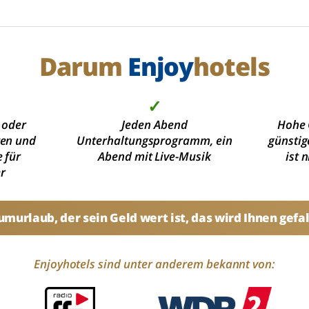
Darum
Enjoy
hotels
✓
 oder
Jeden Abend
Hohe 
ten und
Unterhaltungsprogramm, ein
günstig
 für
Abend mit Live-Musik
ist 
r
umurlaub, der sein Geld wert ist, das wird Ihnen gefal
Enjoyhotels sind unter anderem bekannt von: