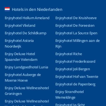
Hotels in den Niederlanden
Enjoyhotel Hollum Ameland
Enjoyhotel De Kruishoeve
Enjoyhotel Vlieland
Enjoyhotel De Foreesten
Enjoyhotel De Schildkamp
Enjoyhotel La Source Epen
Enjoyhotel Astoria
Enjoyhotel Millingen aan de
Noordwijk
Rijn
Enjoy Deluxe Hotel
Enjoyhotel Riche
Spaander Volendam
Enjoyhotel Frederiksoord
Enjoy Landgoedhotel Lunia
Enjoyhotel Joli Bergen
Enjoyhotel Auberge de
Enjoyhotel Hof van Twente
Moerse Hoeve
Enjoyhotel de Papenberg
Enjoy Deluxe Wellnesshotel
Enjoy Strandhotel
Groningen
Wemeldinge
Enjoy Deluxe Wellnesshotel
Enjoyhotel Ie-Sicht