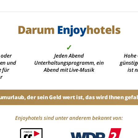
Darum
Enjoy
hotels
✓
 oder
Jeden Abend
Hohe 
ten und
Unterhaltungsprogramm, ein
günstig
 für
Abend mit Live-Musik
ist 
r
umurlaub, der sein Geld wert ist, das wird Ihnen gefal
Enjoyhotels sind unter anderem bekannt von: