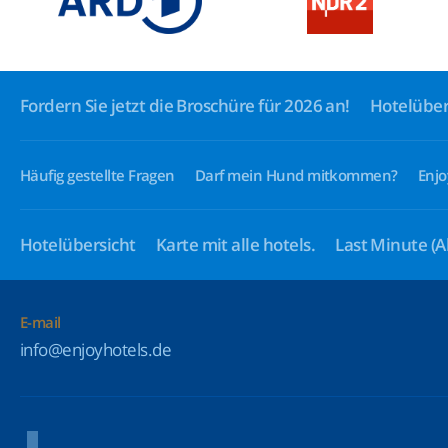
Fordern Sie jetzt die Broschüre für 2026 an!
Hotelüber
Häufig gestellte Fragen
Darf mein Hund mitkommen?
Enjo
Hotelübersicht
Karte mit alle hotels.
Last Minute
(A
E-mail
info@enjoyhotels.de