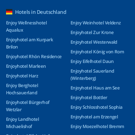
Hotels in Deutschland
Enjoy Wellnesshotel
Enjoy Weinhotel Veldenz
Aqualux
Enjoyhotel Zur Krone
Enjoyhotel am Kurpark
Enjoyhotel Westerwald
Brilon
Enjoyhotel König von Rom
Enjoyhotel Rhön Residence
Enjoy Eifelhotel Daun
Enjoyhotel Marleen
Enjoyhotel Sauerland
Enjoyhotel Harz
(Winterberg)
Enjoy Berghotel
Enjoyhotel Haus am See
Hochsauerland
Enjoyhotel Bottler
Enjoyhotel Bürgerhof
Enjoy Schlosshotel Sophia
Wetzlar
Enjoyhotel am Erzengel
Enjoy Landhotel
Michaelishof
Enjoy Moezelhotel Bremm