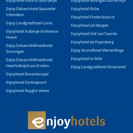
Enjoyhotel Astoria Noordwijk
Enjoyhotel Millingen aan de Rijn
Enjoy Deluxe Hotel Spaander
Enjoyhotel Riche
Volendam
Enjoyhotel Frederiksoord
Enjoy Landgoedhotel Lunia
Enjoyhotel Joli Bergen
Enjoyhotel Auberge de Moerse
Enjoyhotel Hof van Twente
Hoeve
Enjoyhotel de Papenberg
Enjoy Deluxe Wellnesshotel
Enjoy Strandhotel Wemeldinge
Groningen
Enjoyhotel Ie-Sicht
Enjoy Deluxe Wellnesshotel
Heerlickheijd van Ermelo
Enjoy Landgoedhotel Ehzerwold
Enjoyhotel Bovenkarspel
Enjoyhotel De Koepoort
Enjoyhotel Ruyghe Venne