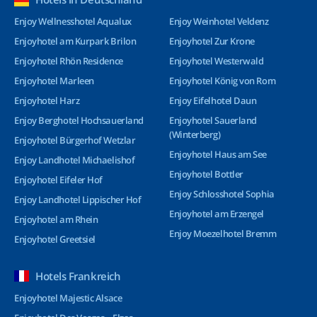
Enjoy Wellnesshotel Aqualux
Enjoy Weinhotel Veldenz
Enjoyhotel am Kurpark Brilon
Enjoyhotel Zur Krone
Enjoyhotel Rhön Residence
Enjoyhotel Westerwald
Enjoyhotel Marleen
Enjoyhotel König von Rom
Enjoyhotel Harz
Enjoy Eifelhotel Daun
Enjoy Berghotel Hochsauerland
Enjoyhotel Sauerland
(Winterberg)
Enjoyhotel Bürgerhof Wetzlar
Enjoyhotel Haus am See
Enjoy Landhotel Michaelishof
Enjoyhotel Bottler
Enjoyhotel Eifeler Hof
Enjoy Schlosshotel Sophia
Enjoy Landhotel Lippischer Hof
Enjoyhotel am Erzengel
Enjoyhotel am Rhein
Enjoy Moezelhotel Bremm
Enjoyhotel Greetsiel
Hotels Frankreich
Enjoyhotel Majestic Alsace