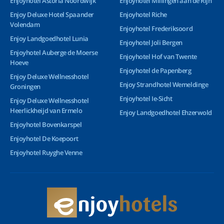
Enjoyhotel Astoria Noordwijk
Enjoyhotel Millingen aan de Rijn
Enjoy Deluxe Hotel Spaander
Enjoyhotel Riche
Volendam
Enjoyhotel Frederiksoord
Enjoy Landgoedhotel Lunia
Enjoyhotel Joli Bergen
Enjoyhotel Auberge de Moerse
Enjoyhotel Hof van Twente
Hoeve
Enjoyhotel de Papenberg
Enjoy Deluxe Wellnesshotel
Enjoy Strandhotel Wemeldinge
Groningen
Enjoyhotel Ie-Sicht
Enjoy Deluxe Wellnesshotel
Heerlickheijd van Ermelo
Enjoy Landgoedhotel Ehzerwold
Enjoyhotel Bovenkarspel
Enjoyhotel De Koepoort
Enjoyhotel Ruyghe Venne