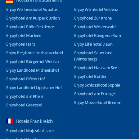
Enjoy Wellnesshotel Aqualux
Enjoy Weinhotel Veldenz
Enjoyhotel am Kurpark Brilon
Enjoyhotel Zur Krone
Enjoyhotel Rhön Residence
Enjoyhotel Westerwald
Enjoyhotel Marleen
Enjoyhotel König von Rom
Enjoyhotel Harz
Enjoy Eifelhotel Daun
Enjoy Berghotel Hochsauerland
Enjoyhotel Sauerland
(Winterberg)
Enjoyhotel Bürgerhof Wetzlar
Enjoyhotel Haus am See
Enjoy Landhotel Michaelishof
Enjoyhotel Bottler
Enjoyhotel Eifeler Hof
Enjoy Schlosshotel Sophia
Enjoy Landhotel Lippischer Hof
Enjoyhotel am Erzengel
Enjoyhotel am Rhein
Enjoy Moezelhotel Bremm
Enjoyhotel Greetsiel
Hotels Frankreich
Enjoyhotel Majestic Alsace