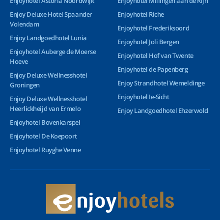
Enjoyhotel Astoria Noordwijk
Enjoyhotel Millingen aan de Rijn
Enjoy Deluxe Hotel Spaander
Enjoyhotel Riche
Volendam
Enjoyhotel Frederiksoord
Enjoy Landgoedhotel Lunia
Enjoyhotel Joli Bergen
Enjoyhotel Auberge de Moerse
Enjoyhotel Hof van Twente
Hoeve
Enjoyhotel de Papenberg
Enjoy Deluxe Wellnesshotel
Enjoy Strandhotel Wemeldinge
Groningen
Enjoyhotel Ie-Sicht
Enjoy Deluxe Wellnesshotel
Heerlickheijd van Ermelo
Enjoy Landgoedhotel Ehzerwold
Enjoyhotel Bovenkarspel
Enjoyhotel De Koepoort
Enjoyhotel Ruyghe Venne