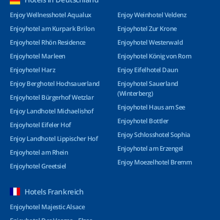
Enjoy Wellnesshotel Aqualux
Enjoy Weinhotel Veldenz
Enjoyhotel am Kurpark Brilon
Enjoyhotel Zur Krone
Enjoyhotel Rhön Residence
Enjoyhotel Westerwald
Enjoyhotel Marleen
Enjoyhotel König von Rom
Enjoyhotel Harz
Enjoy Eifelhotel Daun
Enjoy Berghotel Hochsauerland
Enjoyhotel Sauerland
(Winterberg)
Enjoyhotel Bürgerhof Wetzlar
Enjoyhotel Haus am See
Enjoy Landhotel Michaelishof
Enjoyhotel Bottler
Enjoyhotel Eifeler Hof
Enjoy Schlosshotel Sophia
Enjoy Landhotel Lippischer Hof
Enjoyhotel am Erzengel
Enjoyhotel am Rhein
Enjoy Moezelhotel Bremm
Enjoyhotel Greetsiel
Hotels Frankreich
Enjoyhotel Majestic Alsace