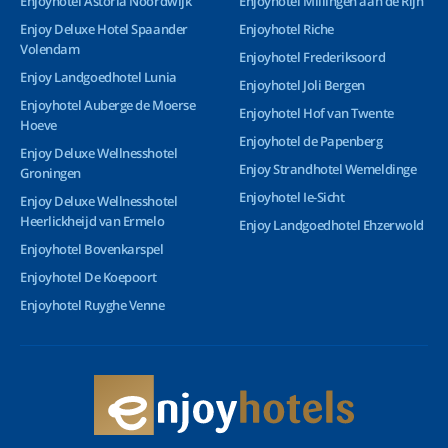
Enjoyhotel Astoria Noordwijk
Enjoyhotel Millingen aan de Rijn
Enjoy Deluxe Hotel Spaander
Enjoyhotel Riche
Volendam
Enjoyhotel Frederiksoord
Enjoy Landgoedhotel Lunia
Enjoyhotel Joli Bergen
Enjoyhotel Auberge de Moerse
Enjoyhotel Hof van Twente
Hoeve
Enjoyhotel de Papenberg
Enjoy Deluxe Wellnesshotel
Enjoy Strandhotel Wemeldinge
Groningen
Enjoyhotel Ie-Sicht
Enjoy Deluxe Wellnesshotel
Heerlickheijd van Ermelo
Enjoy Landgoedhotel Ehzerwold
Enjoyhotel Bovenkarspel
Enjoyhotel De Koepoort
Enjoyhotel Ruyghe Venne