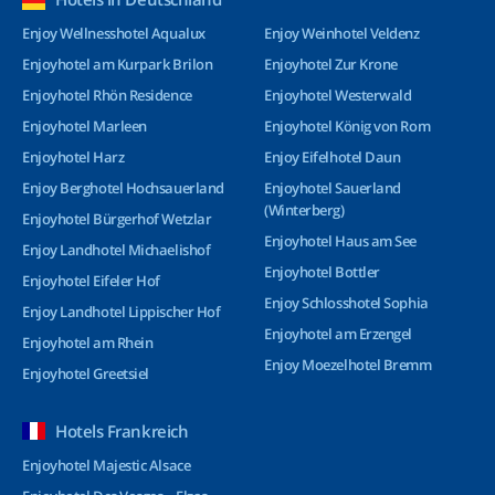
Enjoy Wellnesshotel Aqualux
Enjoy Weinhotel Veldenz
Enjoyhotel am Kurpark Brilon
Enjoyhotel Zur Krone
Enjoyhotel Rhön Residence
Enjoyhotel Westerwald
Enjoyhotel Marleen
Enjoyhotel König von Rom
Enjoyhotel Harz
Enjoy Eifelhotel Daun
Enjoy Berghotel Hochsauerland
Enjoyhotel Sauerland
(Winterberg)
Enjoyhotel Bürgerhof Wetzlar
Enjoyhotel Haus am See
Enjoy Landhotel Michaelishof
Enjoyhotel Bottler
Enjoyhotel Eifeler Hof
Enjoy Schlosshotel Sophia
Enjoy Landhotel Lippischer Hof
Enjoyhotel am Erzengel
Enjoyhotel am Rhein
Enjoy Moezelhotel Bremm
Enjoyhotel Greetsiel
Hotels Frankreich
Enjoyhotel Majestic Alsace