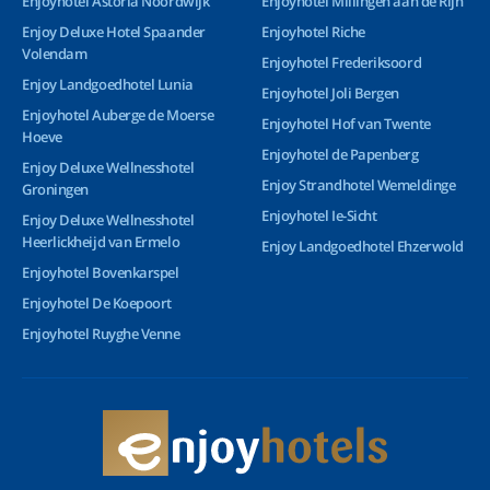
Enjoyhotel Astoria Noordwijk
Enjoyhotel Millingen aan de Rijn
Enjoy Deluxe Hotel Spaander
Enjoyhotel Riche
Volendam
Enjoyhotel Frederiksoord
Enjoy Landgoedhotel Lunia
Enjoyhotel Joli Bergen
Enjoyhotel Auberge de Moerse
Enjoyhotel Hof van Twente
Hoeve
Enjoyhotel de Papenberg
Enjoy Deluxe Wellnesshotel
Enjoy Strandhotel Wemeldinge
Groningen
Enjoyhotel Ie-Sicht
Enjoy Deluxe Wellnesshotel
Heerlickheijd van Ermelo
Enjoy Landgoedhotel Ehzerwold
Enjoyhotel Bovenkarspel
Enjoyhotel De Koepoort
Enjoyhotel Ruyghe Venne