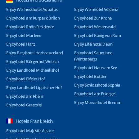
Enjoy Wellnesshotel Aqualux
Enjoy Weinhotel Veldenz
Enjoyhotel am Kurpark Brilon
Enjoyhotel Zur Krone
Enjoyhotel Rhön Residence
Enjoyhotel Westerwald
Enjoyhotel Marleen
Enjoyhotel König von Rom
Enjoyhotel Harz
Enjoy Eifelhotel Daun
Enjoy Berghotel Hochsauerland
Enjoyhotel Sauerland
(Winterberg)
Enjoyhotel Bürgerhof Wetzlar
Enjoyhotel Haus am See
Enjoy Landhotel Michaelishof
Enjoyhotel Bottler
Enjoyhotel Eifeler Hof
Enjoy Schlosshotel Sophia
Enjoy Landhotel Lippischer Hof
Enjoyhotel am Erzengel
Enjoyhotel am Rhein
Enjoy Moezelhotel Bremm
Enjoyhotel Greetsiel
Hotels Frankreich
Enjoyhotel Majestic Alsace