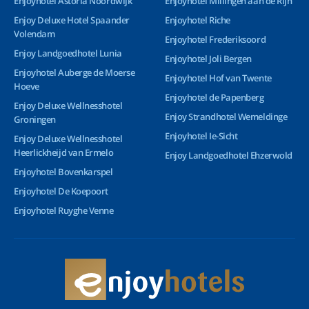
Enjoyhotel Astoria Noordwijk
Enjoyhotel Millingen aan de Rijn
Enjoy Deluxe Hotel Spaander
Enjoyhotel Riche
Volendam
Enjoyhotel Frederiksoord
Enjoy Landgoedhotel Lunia
Enjoyhotel Joli Bergen
Enjoyhotel Auberge de Moerse
Enjoyhotel Hof van Twente
Hoeve
Enjoyhotel de Papenberg
Enjoy Deluxe Wellnesshotel
Enjoy Strandhotel Wemeldinge
Groningen
Enjoyhotel Ie-Sicht
Enjoy Deluxe Wellnesshotel
Heerlickheijd van Ermelo
Enjoy Landgoedhotel Ehzerwold
Enjoyhotel Bovenkarspel
Enjoyhotel De Koepoort
Enjoyhotel Ruyghe Venne