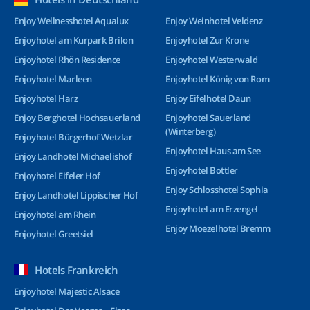
Enjoy Wellnesshotel Aqualux
Enjoy Weinhotel Veldenz
Enjoyhotel am Kurpark Brilon
Enjoyhotel Zur Krone
Enjoyhotel Rhön Residence
Enjoyhotel Westerwald
Enjoyhotel Marleen
Enjoyhotel König von Rom
Enjoyhotel Harz
Enjoy Eifelhotel Daun
Enjoy Berghotel Hochsauerland
Enjoyhotel Sauerland
(Winterberg)
Enjoyhotel Bürgerhof Wetzlar
Enjoyhotel Haus am See
Enjoy Landhotel Michaelishof
Enjoyhotel Bottler
Enjoyhotel Eifeler Hof
Enjoy Schlosshotel Sophia
Enjoy Landhotel Lippischer Hof
Enjoyhotel am Erzengel
Enjoyhotel am Rhein
Enjoy Moezelhotel Bremm
Enjoyhotel Greetsiel
Hotels Frankreich
Enjoyhotel Majestic Alsace