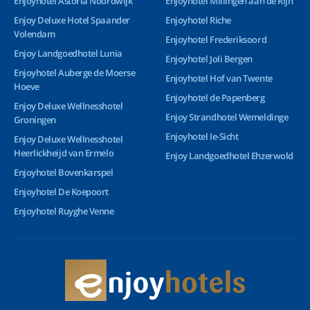
Enjoyhotel Astoria Noordwijk
Enjoyhotel Millingen aan de Rijn
Enjoy Deluxe Hotel Spaander
Enjoyhotel Riche
Volendam
Enjoyhotel Frederiksoord
Enjoy Landgoedhotel Lunia
Enjoyhotel Joli Bergen
Enjoyhotel Auberge de Moerse
Enjoyhotel Hof van Twente
Hoeve
Enjoyhotel de Papenberg
Enjoy Deluxe Wellnesshotel
Enjoy Strandhotel Wemeldinge
Groningen
Enjoyhotel Ie-Sicht
Enjoy Deluxe Wellnesshotel
Heerlickheijd van Ermelo
Enjoy Landgoedhotel Ehzerwold
Enjoyhotel Bovenkarspel
Enjoyhotel De Koepoort
Enjoyhotel Ruyghe Venne