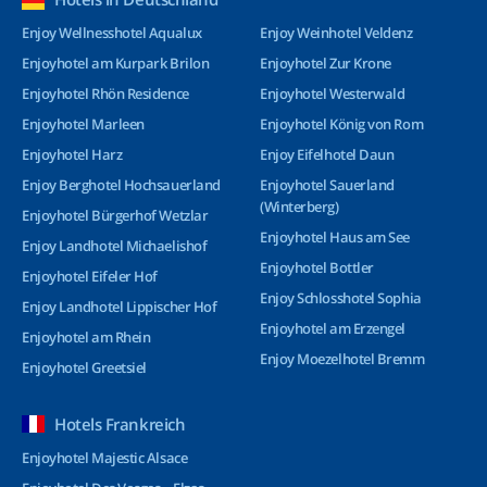
Enjoy Wellnesshotel Aqualux
Enjoy Weinhotel Veldenz
Enjoyhotel am Kurpark Brilon
Enjoyhotel Zur Krone
Enjoyhotel Rhön Residence
Enjoyhotel Westerwald
Enjoyhotel Marleen
Enjoyhotel König von Rom
Enjoyhotel Harz
Enjoy Eifelhotel Daun
Enjoy Berghotel Hochsauerland
Enjoyhotel Sauerland
(Winterberg)
Enjoyhotel Bürgerhof Wetzlar
Enjoyhotel Haus am See
Enjoy Landhotel Michaelishof
Enjoyhotel Bottler
Enjoyhotel Eifeler Hof
Enjoy Schlosshotel Sophia
Enjoy Landhotel Lippischer Hof
Enjoyhotel am Erzengel
Enjoyhotel am Rhein
Enjoy Moezelhotel Bremm
Enjoyhotel Greetsiel
Hotels Frankreich
Enjoyhotel Majestic Alsace