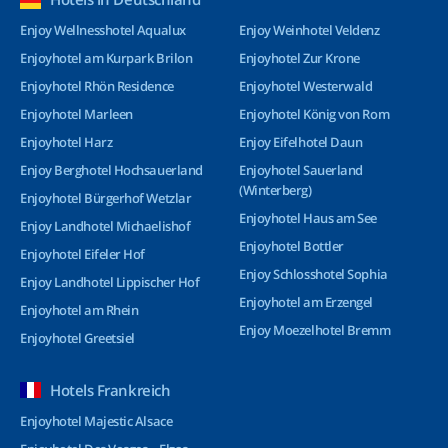
Enjoy Wellnesshotel Aqualux
Enjoy Weinhotel Veldenz
Enjoyhotel am Kurpark Brilon
Enjoyhotel Zur Krone
Enjoyhotel Rhön Residence
Enjoyhotel Westerwald
Enjoyhotel Marleen
Enjoyhotel König von Rom
Enjoyhotel Harz
Enjoy Eifelhotel Daun
Enjoy Berghotel Hochsauerland
Enjoyhotel Sauerland
(Winterberg)
Enjoyhotel Bürgerhof Wetzlar
Enjoyhotel Haus am See
Enjoy Landhotel Michaelishof
Enjoyhotel Bottler
Enjoyhotel Eifeler Hof
Enjoy Schlosshotel Sophia
Enjoy Landhotel Lippischer Hof
Enjoyhotel am Erzengel
Enjoyhotel am Rhein
Enjoy Moezelhotel Bremm
Enjoyhotel Greetsiel
Hotels Frankreich
Enjoyhotel Majestic Alsace