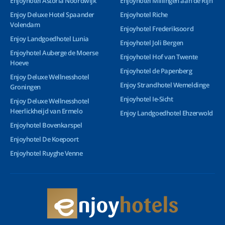
Enjoyhotel Astoria Noordwijk
Enjoyhotel Millingen aan de Rijn
Enjoy Deluxe Hotel Spaander
Enjoyhotel Riche
Volendam
Enjoyhotel Frederiksoord
Enjoy Landgoedhotel Lunia
Enjoyhotel Joli Bergen
Enjoyhotel Auberge de Moerse
Enjoyhotel Hof van Twente
Hoeve
Enjoyhotel de Papenberg
Enjoy Deluxe Wellnesshotel
Enjoy Strandhotel Wemeldinge
Groningen
Enjoyhotel Ie-Sicht
Enjoy Deluxe Wellnesshotel
Heerlickheijd van Ermelo
Enjoy Landgoedhotel Ehzerwold
Enjoyhotel Bovenkarspel
Enjoyhotel De Koepoort
Enjoyhotel Ruyghe Venne