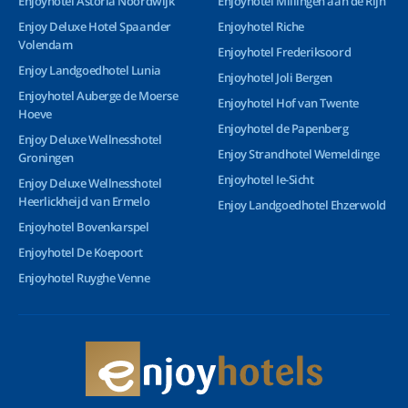
Enjoyhotel Astoria Noordwijk
Enjoyhotel Millingen aan de Rijn
Enjoy Deluxe Hotel Spaander
Enjoyhotel Riche
Volendam
Enjoyhotel Frederiksoord
Enjoy Landgoedhotel Lunia
Enjoyhotel Joli Bergen
Enjoyhotel Auberge de Moerse
Enjoyhotel Hof van Twente
Hoeve
Enjoyhotel de Papenberg
Enjoy Deluxe Wellnesshotel
Enjoy Strandhotel Wemeldinge
Groningen
Enjoyhotel Ie-Sicht
Enjoy Deluxe Wellnesshotel
Heerlickheijd van Ermelo
Enjoy Landgoedhotel Ehzerwold
Enjoyhotel Bovenkarspel
Enjoyhotel De Koepoort
Enjoyhotel Ruyghe Venne