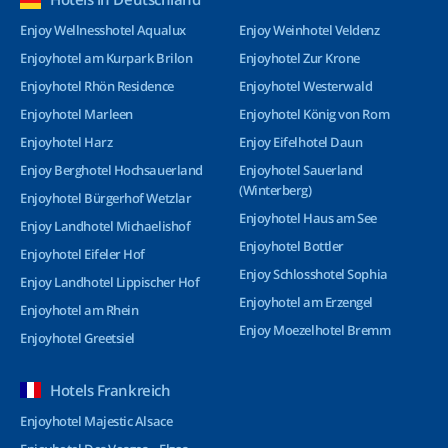
Enjoy Wellnesshotel Aqualux
Enjoy Weinhotel Veldenz
Enjoyhotel am Kurpark Brilon
Enjoyhotel Zur Krone
Enjoyhotel Rhön Residence
Enjoyhotel Westerwald
Enjoyhotel Marleen
Enjoyhotel König von Rom
Enjoyhotel Harz
Enjoy Eifelhotel Daun
Enjoy Berghotel Hochsauerland
Enjoyhotel Sauerland
(Winterberg)
Enjoyhotel Bürgerhof Wetzlar
Enjoyhotel Haus am See
Enjoy Landhotel Michaelishof
Enjoyhotel Bottler
Enjoyhotel Eifeler Hof
Enjoy Schlosshotel Sophia
Enjoy Landhotel Lippischer Hof
Enjoyhotel am Erzengel
Enjoyhotel am Rhein
Enjoy Moezelhotel Bremm
Enjoyhotel Greetsiel
Hotels Frankreich
Enjoyhotel Majestic Alsace