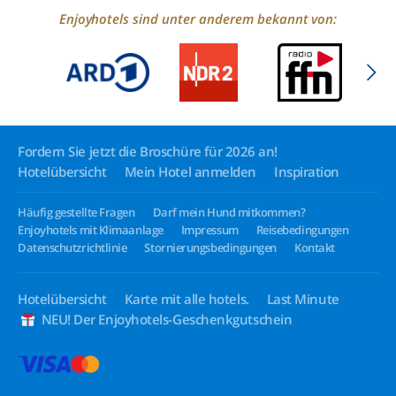
Enjoyhotels sind unter anderem bekannt von:
Fordern Sie jetzt die Broschüre für 2026 an!
Hotelübersicht
Mein Hotel anmelden
Inspiration
Häufig gestellte Fragen
Darf mein Hund mitkommen?
Enjoyhotels mit Klimaanlage
Impressum
Reisebedingungen
Datenschutzrichtlinie
Stornierungsbedingungen
Kontakt
Hotelübersicht
Karte mit alle hotels.
Last Minute
NEU! Der Enjoyhotels-Geschenkgutschein