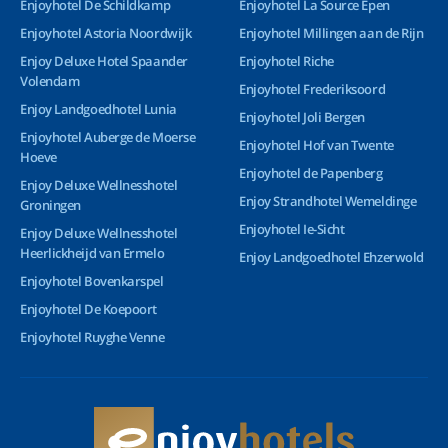
Enjoyhotel De Schildkamp
Enjoyhotel La Source Epen
Enjoyhotel Astoria Noordwijk
Enjoyhotel Millingen aan de Rijn
Enjoy Deluxe Hotel Spaander
Enjoyhotel Riche
Volendam
Enjoyhotel Frederiksoord
Enjoy Landgoedhotel Lunia
Enjoyhotel Joli Bergen
Enjoyhotel Auberge de Moerse
Enjoyhotel Hof van Twente
Hoeve
Enjoyhotel de Papenberg
Enjoy Deluxe Wellnesshotel
Enjoy Strandhotel Wemeldinge
Groningen
Enjoyhotel Ie-Sicht
Enjoy Deluxe Wellnesshotel
Heerlickheijd van Ermelo
Enjoy Landgoedhotel Ehzerwold
Enjoyhotel Bovenkarspel
Enjoyhotel De Koepoort
Enjoyhotel Ruyghe Venne