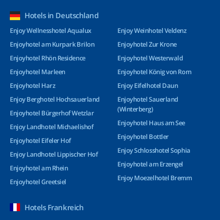
Hotels in Deutschland
Enjoy Wellnesshotel Aqualux
Enjoy Weinhotel Veldenz
Enjoyhotel am Kurpark Brilon
Enjoyhotel Zur Krone
Enjoyhotel Rhön Residence
Enjoyhotel Westerwald
Enjoyhotel Marleen
Enjoyhotel König von Rom
Enjoyhotel Harz
Enjoy Eifelhotel Daun
Enjoy Berghotel Hochsauerland
Enjoyhotel Sauerland
(Winterberg)
Enjoyhotel Bürgerhof Wetzlar
Enjoyhotel Haus am See
Enjoy Landhotel Michaelishof
Enjoyhotel Bottler
Enjoyhotel Eifeler Hof
Enjoy Schlosshotel Sophia
Enjoy Landhotel Lippischer Hof
Enjoyhotel am Erzengel
Enjoyhotel am Rhein
Enjoy Moezelhotel Bremm
Enjoyhotel Greetsiel
Hotels Frankreich